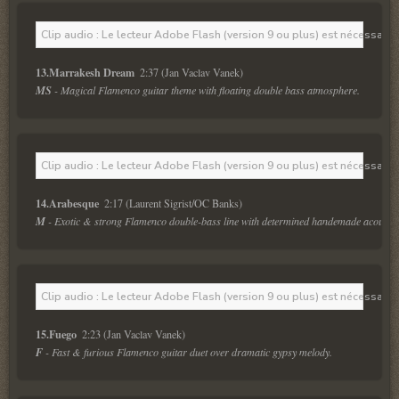
Clip audio : Le lecteur Adobe Flash (version 9 ou plus) est nécessaire 
13.Marrakesh Dream 
 2:37 (Jan Vaclav Vanek) 
MS
 - Magical Flamenco guitar theme with floating double bass atmosphere. 
Clip audio : Le lecteur Adobe Flash (version 9 ou plus) est nécessaire 
14.Arabesque 
 2:17 (Laurent Sigrist/OC Banks)
M
 - Exotic & strong Flamenco double-bass line with determined handemade acoustic 
Clip audio : Le lecteur Adobe Flash (version 9 ou plus) est nécessaire 
15.Fuego 
 2:23 (Jan Vaclav Vanek) 
F
 - Fast & furious Flamenco guitar duet over dramatic gypsy melody.  