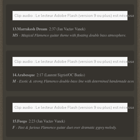
Clip audio : Le lecteur Adobe Flash (version 9 ou plus) est nécessaire 
13.Marrakesh Dream 
 2:37 (Jan Vaclav Vanek) 
MS
 - Magical Flamenco guitar theme with floating double bass atmosphere. 
Clip audio : Le lecteur Adobe Flash (version 9 ou plus) est nécessaire 
14.Arabesque 
 2:17 (Laurent Sigrist/OC Banks)
M
 - Exotic & strong Flamenco double-bass line with determined handemade acoustic 
Clip audio : Le lecteur Adobe Flash (version 9 ou plus) est nécessaire 
15.Fuego 
 2:23 (Jan Vaclav Vanek) 
F
 - Fast & furious Flamenco guitar duet over dramatic gypsy melody.  