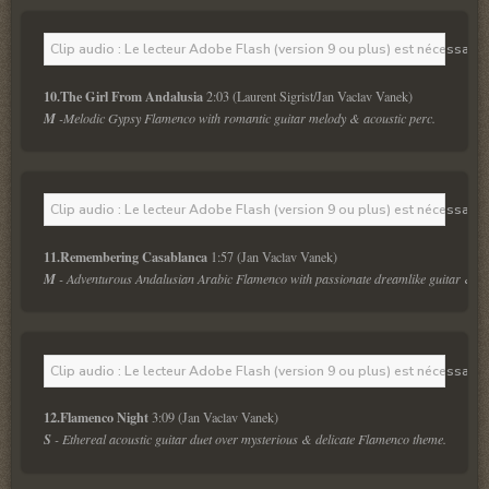
Clip audio : Le lecteur Adobe Flash (version 9 ou plus) est nécessaire 
10.The Girl From Andalusia
 2:03 (Laurent Sigrist/Jan Vaclav Vanek)
M
 -Melodic Gypsy Flamenco with romantic guitar melody & acoustic perc.
Clip audio : Le lecteur Adobe Flash (version 9 ou plus) est nécessaire 
11.Remembering Casablanca
 1:57 (Jan Vaclav Vanek)
M
 - Adventurous Andalusian Arabic Flamenco with passionate dreamlike guitar & pe
Clip audio : Le lecteur Adobe Flash (version 9 ou plus) est nécessaire 
12.Flamenco Night
 3:09 (Jan Vaclav Vanek) 
S
 - Ethereal acoustic guitar duet over mysterious & delicate Flamenco theme.