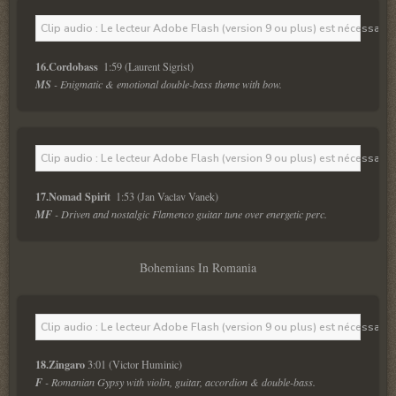
Clip audio : Le lecteur Adobe Flash (version 9 ou plus) est nécessaire 
16.Cordobass 
 1:59 (Laurent Sigrist) 
MS
 - Enigmatic & emotional double-bass theme with bow.  
Clip audio : Le lecteur Adobe Flash (version 9 ou plus) est nécessaire 
17.Nomad Spirit 
 1:53 (Jan Vaclav Vanek) 
MF
 - Driven and nostalgic Flamenco guitar tune over energetic perc.  
Bohemians In Romania
Clip audio : Le lecteur Adobe Flash (version 9 ou plus) est nécessaire 
18.Zingaro 
3:01 (Victor Huminic)
F
 - Romanian Gypsy with violin, guitar, accordion & double-bass.