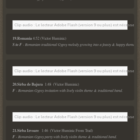
Clip audio : Le lecteur Adobe Flash (version 9 ou plus) est nécessaire 
19.Romania 
4:52 (Victor Huminic)
S to F
 - Romanian traditional Gypsy melody growing into a feasty & happy theme.
Clip audio : Le lecteur Adobe Flash (version 9 ou plus) est nécessaire 
20.Sirba de Bajura 
 1:48  (Victor Huminic)
F
 - Romanian Gypsy invitation with lively violin theme & traditional band.
Clip audio : Le lecteur Adobe Flash (version 9 ou plus) est nécessaire 
21.Sirba Izvoare  
 1:46  (Victor Huminic From Trad)
F
 - Romanian Gypsy party with lively violin theme & traditional band.