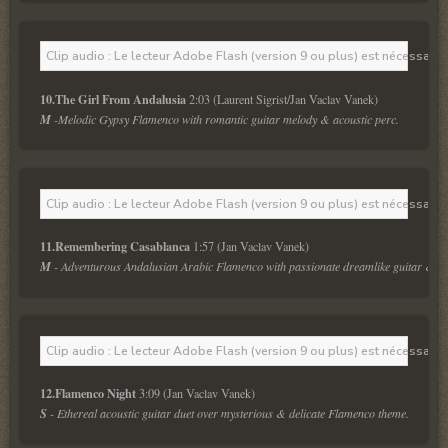
Clip audio : Le lecteur Adobe Flash (version 9 ou plus) est nécessaire 
10.The Girl From Andalusia
 2:03 (Laurent Sigrist/Jan Vaclav Vanek)
M
 -Melodic Gypsy Flamenco with romantic guitar melody & acoustic perc.
Clip audio : Le lecteur Adobe Flash (version 9 ou plus) est nécessaire 
11.Remembering Casablanca
 1:57 (Jan Vaclav Vanek)
M
 - Adventurous Andalusian Arabic Flamenco with passionate dreamlike guitar & pe
Clip audio : Le lecteur Adobe Flash (version 9 ou plus) est nécessaire 
12.Flamenco Night
 3:09 (Jan Vaclav Vanek) 
S
 - Ethereal acoustic guitar duet over mysterious & delicate Flamenco theme.