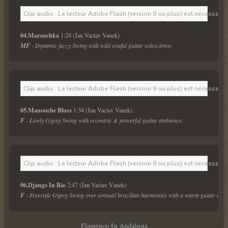
Clip audio : Le lecteur Adobe Flash (version 9 ou plus) est nécessaire 
04.Marouchka 
1:24 (Jan Vaclav Vanek)
MF
 - Dynamic jazzy Swing with wild souful guitar solos./em>
Clip audio : Le lecteur Adobe Flash (version 9 ou plus) est nécessaire 
05.Manouche Blues
 1:34 (Jan Vaclav Vanek)
F
 - Lively Gypsy Swing with eccentric & powerful guitar ambience.
Clip audio : Le lecteur Adobe Flash (version 9 ou plus) est nécessaire 
06.Django In Rio
 2:47 (Jan Vaclav Vanek)
F
 - Freestyle Gypsy Swing over sensual brazilian harmonies with a warm guitar duet
Flamenco In Andalusia