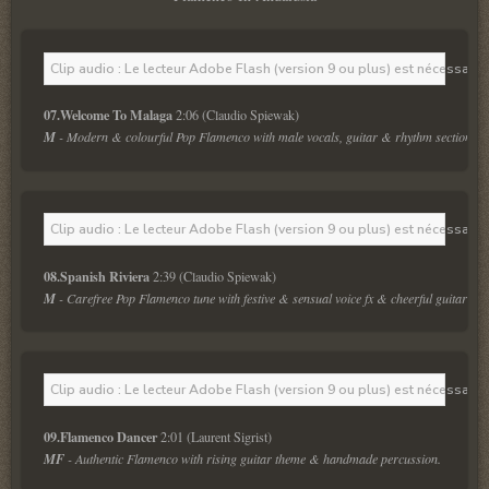
Clip audio : Le lecteur Adobe Flash (version 9 ou plus) est nécessaire 
07.Welcome To Malaga
 2:06 (Claudio Spiewak)
M
 - Modern & colourful Pop Flamenco with male vocals, guitar & rhythm section. 
Clip audio : Le lecteur Adobe Flash (version 9 ou plus) est nécessaire 
08.Spanish Riviera
 2:39 (Claudio Spiewak)
M
 - Carefree Pop Flamenco tune with festive & sensual voice fx & cheerful guitars.
Clip audio : Le lecteur Adobe Flash (version 9 ou plus) est nécessaire 
09.Flamenco Dancer
 2:01 (Laurent Sigrist)
MF
 - Authentic Flamenco with rising guitar theme & handmade percussion.