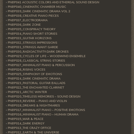
PNBP041 ACOUSTIC COLORS AND ETHEREAL SOUND DESIGN
PNBP040_CINEMATIC CHAMBER MUSIC
PNBP039_DARK CINEMATIC DRAMA VOL 2
PNBP038_CREATIVE PIANO PIECES
PNBP037_ELECTRODRAMA
PNBP036_DARK ZONE
PNBP035_CONSPIRACY THEORY
PNBP034_PIANO SHORT STORIES
PNBP033_GUITAR HORIZONS
PNBP032_STRINGS IMPRESSIONS
PNBP031_STRINGS AVANT GARDE
PNBP030_RADIOACTIVITY-DARK DRONES
PNBP029_CYCLES OF LIFE – WOODWIND ENSEMBLE
PNBP028_CLASSICAL STRING STORIES
PNBP027_MINIMALIST PIANO & PERCUSSION
PNBP026_RISING VOICES
PNBP025_SYMPHONY OF EMOTIONS
PNBP024_DARK CINEMATIC DRAMA
PNBP023_PASTORAL GUITAR BALLADS
PNBP022_THE ENCHANTED CLARINET
PNBP021_ARCTIC WINTER
PNBP020_TIMELESS MEMORIES – SOUND DESIGN
PNBP019_REVERIE – PIANO AND VIOLIN
PNBP018_DREAMS & NIGHTMARES
PNBP017_MINIMALIST PIANO – POSITIVE EMOTIONS
PNBP016_MINIMALIST PIANO – HUMAN DRAMA
PNBP015_WAR & PEACE
PNBP014_DARK ENERGY
PNBP013_THE CRAZY OFFICE
PNBP012_EARTH & THE UNIVERSE