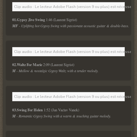
Clip audio : Le lecteur Adobe Flash (version 9 ou plus) est nécessaire 
01.Gypsy Jive Swing
 1:46 (Laurent Sigrist)
MF
 - Uplifting hot Gypsy Swing with passionate acoustic guitar & double-bass.
Clip audio : Le lecteur Adobe Flash (version 9 ou plus) est nécessaire 
02.Waltz For Marie
 2:09 (Laurent Sigrist)
M
 - Mellow & nostalgic Gypsy Waltz with a tender melody.
Clip audio : Le lecteur Adobe Flash (version 9 ou plus) est nécessaire 
03.Swing For Helen 
1:52 (Jan Vaclav Vanek)
M
 - Romantic Gypsy Swing with a warm & touching guitar melody.