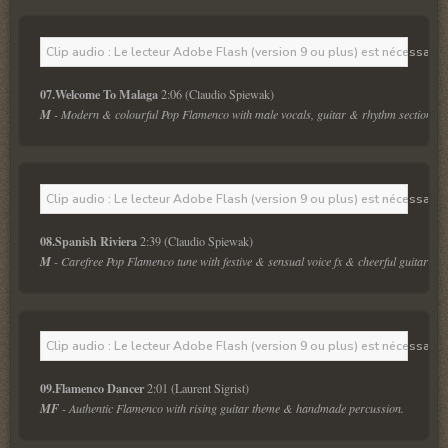
Clip audio : Le lecteur Adobe Flash (version 9 ou plus) est nécessaire 
07.Welcome To Malaga
 2:06 (Claudio Spiewak)
M
 - Modern & colourful Pop Flamenco with male vocals, guitar & rhythm section. 
Clip audio : Le lecteur Adobe Flash (version 9 ou plus) est nécessaire 
08.Spanish Riviera
 2:39 (Claudio Spiewak)
M
 - Carefree Pop Flamenco tune with festive & sensual voice fx & cheerful guitars.
Clip audio : Le lecteur Adobe Flash (version 9 ou plus) est nécessaire 
09.Flamenco Dancer
 2:01 (Laurent Sigrist)
MF
 - Authentic Flamenco with rising guitar theme & handmade percussion.