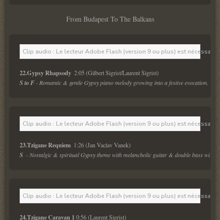
From Budapest To The Balkans
Clip audio : Le lecteur Adobe Flash (version 9 ou plus) est nécessaire 
22.Gypsy Rhapsody 
 2:05 (Gilbert Sigrist/Laurent Sigrist)
S to F
 - Romantic & gentle Gypsy piano melody growing into a festive evocation.
Clip audio : Le lecteur Adobe Flash (version 9 ou plus) est nécessaire 
23.Tzigane Requiem 
 1:26 (Jan Vaclav Vanek)
S 
 - Nostalgic & spiritual Gypsy theme with melancholic guitar & double bass with b
Clip audio : Le lecteur Adobe Flash (version 9 ou plus) est nécessaire 
24.Tzigane Caravan 1 
0:56 (Laurent Sigrist)