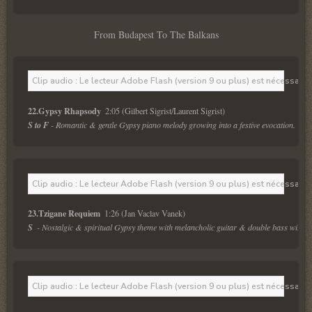
From Budapest To The Balkans
Clip audio : Le lecteur Adobe Flash (version 9 ou plus) est nécessaire 
22.Gypsy Rhapsody 
 2:05 (Gilbert Sigrist/Laurent Sigrist)
S to F
 - Romantic & gentle Gypsy piano melody growing into a festive evocation.
Clip audio : Le lecteur Adobe Flash (version 9 ou plus) est nécessaire 
23.Tzigane Requiem 
 1:26 (Jan Vaclav Vanek)
S 
 - Nostalgic & spiritual Gypsy theme with melancholic guitar & double bass with b
Clip audio : Le lecteur Adobe Flash (version 9 ou plus) est nécessaire 