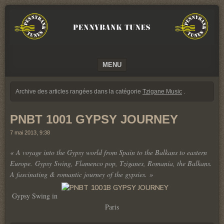
We
PENNYBANK
believe
TUNES
in
Music
MUSIC
MENU
SKIP TO CONTENT
Archive des articles rangées dans la catégorie
Tzigane Music
.
PNBT 1001 GYPSY JOURNEY
7 mai 2013, 9:38
« A voyage into the Gypsy world from Spain to the Balkans to eastern
Europe. Gypsy Swing, Flamenco pop, Tziganes, Romania, the Balkans.
A fascinating & romantic journey of the gypsies. »
Gypsy Swing in
Paris