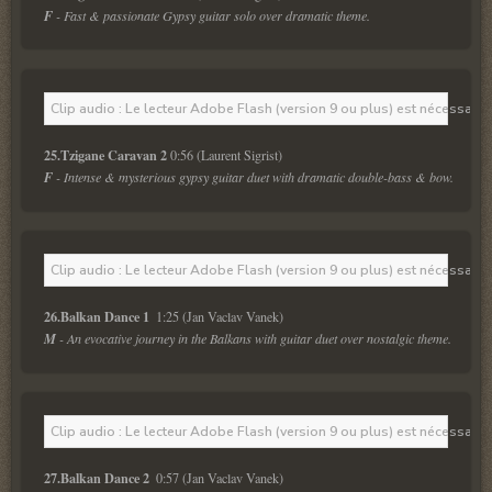
F
 - Fast & passionate Gypsy guitar solo over dramatic theme.
Clip audio : Le lecteur Adobe Flash (version 9 ou plus) est nécessaire 
25.Tzigane Caravan 2 
0:56 (Laurent Sigrist)
F
 - Intense & mysterious gypsy guitar duet with dramatic double-bass & bow.
Clip audio : Le lecteur Adobe Flash (version 9 ou plus) est nécessaire 
26.Balkan Dance 1 
 1:25 (Jan Vaclav Vanek)
M
 - An evocative journey in the Balkans with guitar duet over nostalgic theme.
Clip audio : Le lecteur Adobe Flash (version 9 ou plus) est nécessaire 
27.Balkan Dance 2 
 0:57 (Jan Vaclav Vanek)