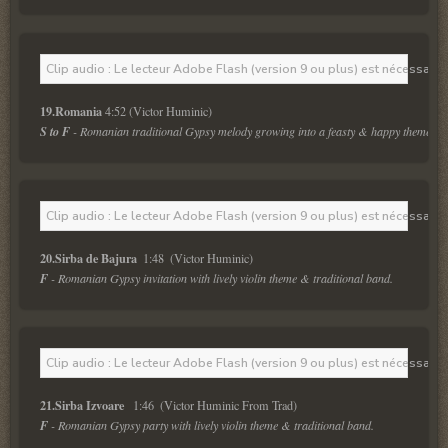
Clip audio : Le lecteur Adobe Flash (version 9 ou plus) est nécessaire 
19.Romania 
4:52 (Victor Huminic)
S to F
 - Romanian traditional Gypsy melody growing into a feasty & happy theme.
Clip audio : Le lecteur Adobe Flash (version 9 ou plus) est nécessaire 
20.Sirba de Bajura 
 1:48  (Victor Huminic)
F
 - Romanian Gypsy invitation with lively violin theme & traditional band.
Clip audio : Le lecteur Adobe Flash (version 9 ou plus) est nécessaire 
21.Sirba Izvoare  
 1:46  (Victor Huminic From Trad)
F
 - Romanian Gypsy party with lively violin theme & traditional band.