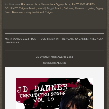
Archivé sous
Flamenco
,
Jazz Manouche - Gypsy Jazz
,
PNBT 1001 GYPSY
JOURNEY
,
Tzigane Music
,
World
|
Taggé
Arabic
,
Balkans
,
Flamenco
,
guitar
,
Gypsy
,
Jazz
,
Romania
,
swing
,
traditional
,
Tzigan
MARK WARDS 2022 / BEST ROCK TRACK OF THE YEAR / JD DANNER / REDNECK
LIMOUSINE
JD DANNER Mark Awards 2002
COMMERCIAL LINK