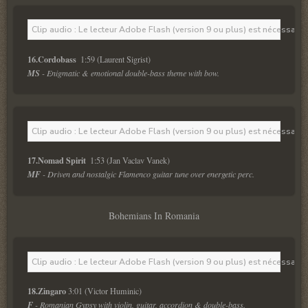
Clip audio : Le lecteur Adobe Flash (version 9 ou plus) est nécessaire 
16.Cordobass 
 1:59 (Laurent Sigrist) 
MS
 - Enigmatic & emotional double-bass theme with bow.  
Clip audio : Le lecteur Adobe Flash (version 9 ou plus) est nécessaire 
17.Nomad Spirit 
 1:53 (Jan Vaclav Vanek) 
MF
 - Driven and nostalgic Flamenco guitar tune over energetic perc.  
Bohemians In Romania
Clip audio : Le lecteur Adobe Flash (version 9 ou plus) est nécessaire 
18.Zingaro 
3:01 (Victor Huminic)
F
 - Romanian Gypsy with violin, guitar, accordion & double-bass.