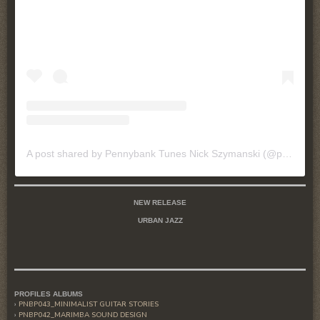
A post shared by Pennybank Tunes Nick Szymanski (@pennybanktunes)
NEW RELEASE
URBAN JAZZ
PROFILES ALBUMS
PNBP043_MINIMALIST GUITAR STORIES
PNBP042_MARIMBA SOUND DESIGN