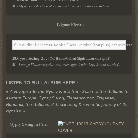
M
 - Mysterious & ethereal guitar duet over double-bass with bow.
Tzigane Electro
Clip audio : Le lecteur Adobe Flash (version 9 ou plus) est nécessaire 
28.Gypsy Feeling 
 2:52 (OC Banks/Gilbert Sigrist/Laurent Sigrist)
M
 - Lounge Flamenco guitar tune over light  fender keys & cool vocals fx.
LISTEN TO FULL ALBUM HERE :
« A voyage into the Gypsy world from Spain to the Balkans to
eastern Europe. Gypsy Swing, Flamenco pop, Tziganes,
Romania, the Balkans. A fascinating & romantic journey of the
gypsies. »
Gypsy Swing in Paris