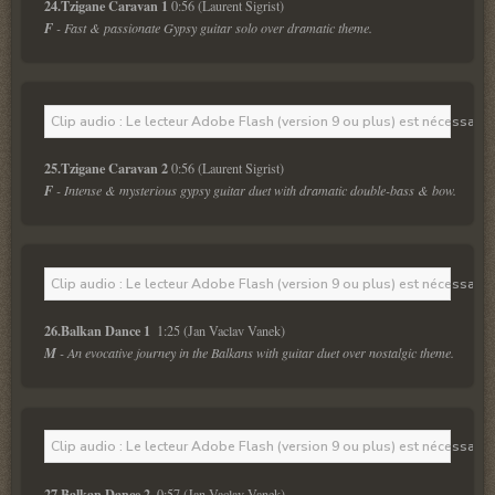
24.Tzigane Caravan 1 
0:56 (Laurent Sigrist)
F
 - Fast & passionate Gypsy guitar solo over dramatic theme.
Clip audio : Le lecteur Adobe Flash (version 9 ou plus) est nécessaire 
25.Tzigane Caravan 2 
0:56 (Laurent Sigrist)
F
 - Intense & mysterious gypsy guitar duet with dramatic double-bass & bow.
Clip audio : Le lecteur Adobe Flash (version 9 ou plus) est nécessaire 
26.Balkan Dance 1 
 1:25 (Jan Vaclav Vanek)
M
 - An evocative journey in the Balkans with guitar duet over nostalgic theme.
Clip audio : Le lecteur Adobe Flash (version 9 ou plus) est nécessaire 
27.Balkan Dance 2 
 0:57 (Jan Vaclav Vanek)