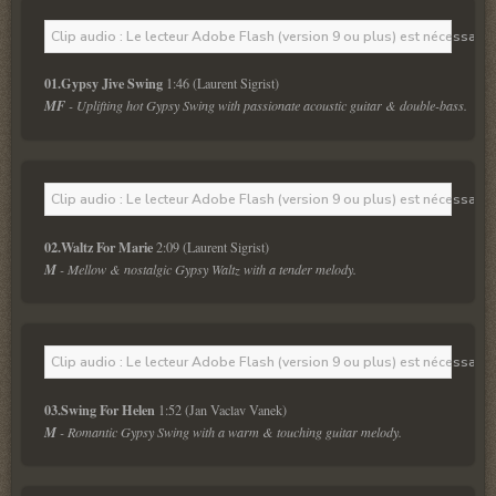
Clip audio : Le lecteur Adobe Flash (version 9 ou plus) est nécessaire 
01.Gypsy Jive Swing
 1:46 (Laurent Sigrist)
MF
 - Uplifting hot Gypsy Swing with passionate acoustic guitar & double-bass.
Clip audio : Le lecteur Adobe Flash (version 9 ou plus) est nécessaire 
02.Waltz For Marie
 2:09 (Laurent Sigrist)
M
 - Mellow & nostalgic Gypsy Waltz with a tender melody.
Clip audio : Le lecteur Adobe Flash (version 9 ou plus) est nécessaire 
03.Swing For Helen 
1:52 (Jan Vaclav Vanek)
M
 - Romantic Gypsy Swing with a warm & touching guitar melody.