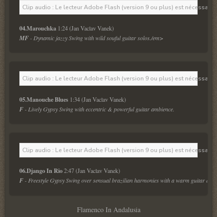
Clip audio : Le lecteur Adobe Flash (version 9 ou plus) est nécessaire 
04.Marouchka 
1:24 (Jan Vaclav Vanek)
MF
 - Dynamic jazzy Swing with wild souful guitar solos./em>
Clip audio : Le lecteur Adobe Flash (version 9 ou plus) est nécessaire 
05.Manouche Blues
 1:34 (Jan Vaclav Vanek)
F
 - Lively Gypsy Swing with eccentric & powerful guitar ambience.
Clip audio : Le lecteur Adobe Flash (version 9 ou plus) est nécessaire 
06.Django In Rio
 2:47 (Jan Vaclav Vanek)
F
 - Freestyle Gypsy Swing over sensual brazilian harmonies with a warm guitar duet
Flamenco In Andalusia