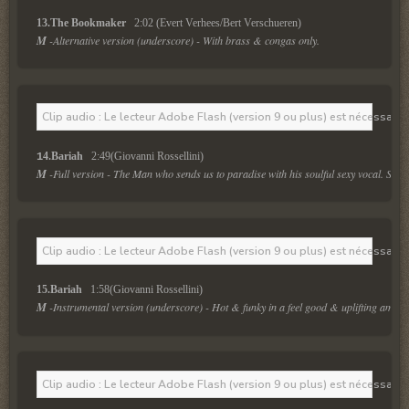
13.The Bookmaker  
 2:02 (Evert Verhees/Bert Verschueren)
M
 -Alternative version (underscore) - With brass & congas only.
Clip audio : Le lecteur Adobe Flash (version 9 ou plus) est nécessaire 
4.Bariah  
 2:49(Giovanni Rossellini)
1
M
 -Full version - The Man who sends us to paradise with his soulful sexy vocal. Signa
Clip audio : Le lecteur Adobe Flash (version 9 ou plus) est nécessaire 
15.Bariah  
 1:58(Giovanni Rossellini)
M
 -Instrumental version (underscore) - Hot & funky in a feel good & uplifting ambie
Clip audio : Le lecteur Adobe Flash (version 9 ou plus) est nécessaire 