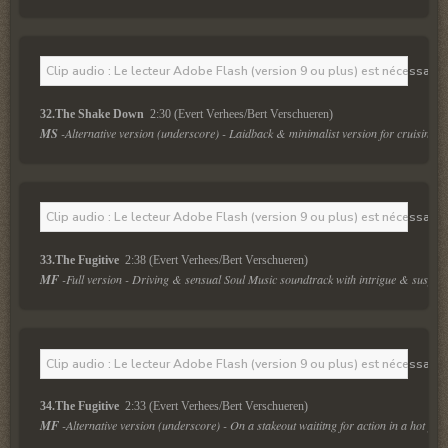
Clip audio : Le lecteur Adobe Flash (version 9 ou plus) est nécessaire 
32.The Shake Down 
 2:30 (Evert Verhees/Bert Verschueren)
MS
 -Alternative version (underscore) - Laidback & minimalist version for cruising in
Clip audio : Le lecteur Adobe Flash (version 9 ou plus) est nécessaire 
33.The Fugitive 
 2:38 (Evert Verhees/Bert Verschueren)
MF
 -Full version - Driving & sensual Soul Music soundtrack with intrigue & suspens
Clip audio : Le lecteur Adobe Flash (version 9 ou plus) est nécessaire 
34.The Fugitive 
 2:33 (Evert Verhees/Bert Verschueren)
MF
 -Alternative version (underscore) - On a stakeout waititng for action in a hot pol