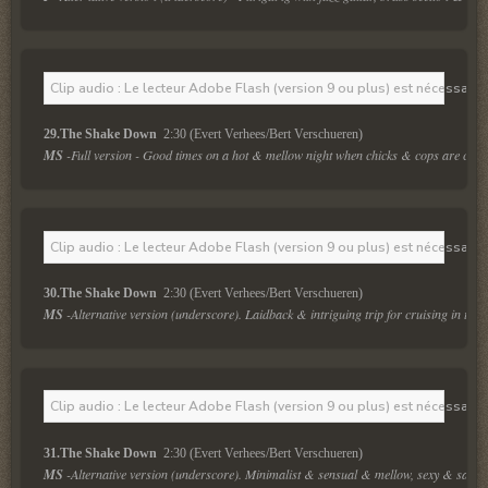
Clip audio : Le lecteur Adobe Flash (version 9 ou plus) est nécessaire 
29.The Shake Down 
 2:30 (Evert Verhees/Bert Verschueren)
MS
 -Full version - Good times on a hot & mellow night when chicks & cops are cru
Clip audio : Le lecteur Adobe Flash (version 9 ou plus) est nécessaire 
30.The Shake Down 
 2:30 (Evert Verhees/Bert Verschueren)
MS
 -Alternative version (underscore). Laidback & intriguing trip for cruising in the 
Clip audio : Le lecteur Adobe Flash (version 9 ou plus) est nécessaire 
31.The Shake Down 
 2:30 (Evert Verhees/Bert Verschueren)
MS
 -Alternative version (underscore). Minimalist & sensual & mellow, sexy & saxy