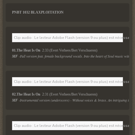
PNBT 1032 BLAXPLOITATION
Clip audio : Le lecteur Adobe Flash (version 9 ou plus) est nécessaire 
01.The Heat Is On 
 2:33 (Evert Verhees/Bert Verschueren)
MF
 -Full version feat. female background vocals. Into the heart of Soul music with 
Clip audio : Le lecteur Adobe Flash (version 9 ou plus) est nécessaire 
02.The Heat Is On 
 2:31 (Evert Verhees/Bert Verschueren)
MF
 -Instrumental version (underscore) - Without voices & brass. An intriguing inst
Clip audio : Le lecteur Adobe Flash (version 9 ou plus) est nécessaire 