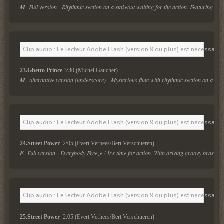
M
 -Full version - Rhythmic section on a stakeout waiting for the action. Featuring voi
Clip audio : Le lecteur Adobe Flash (version 9 ou plus) est nécessaire 
23.Ghetto Prince
 3:30 (Michel Gaucher)
M
 -Alternative version (underscore) - Mysterious flute with rhythmic section on a stak
Clip audio : Le lecteur Adobe Flash (version 9 ou plus) est nécessaire 
24.Street Power 
 2:05 (Evert Verhees/Bert Verschueren)
F
 -Full version - Everybody Freeze ! It's time for action. With driving groovy brass se
Clip audio : Le lecteur Adobe Flash (version 9 ou plus) est nécessaire 
25.Street Power 
 2:05 (Evert Verhees/Bert Verschueren)