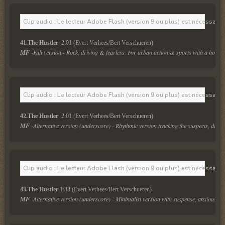
Clip audio : Le lecteur Adobe Flash (version 9 ou plus) est nécessaire 
41.The Hustler 
 2:01 (Evert Verhees/Bert Verschueren)
MF
 -Full version - Rock, driving & fearless. For urban action & sports with a hot elec
Clip audio : Le lecteur Adobe Flash (version 9 ou plus) est nécessaire 
42.The Hustler 
 2:01 (Evert Verhees/Bert Verschueren)
MF
 -Alternative version (underscore) - Rhythmic version tracking the suspects, drivi
Clip audio : Le lecteur Adobe Flash (version 9 ou plus) est nécessaire 
43.The Hustler 
1:33 (Evert Verhees/Bert Verschueren)
MF
 -Alternative version (underscore) - Minimalist version with suspense, anxious & 