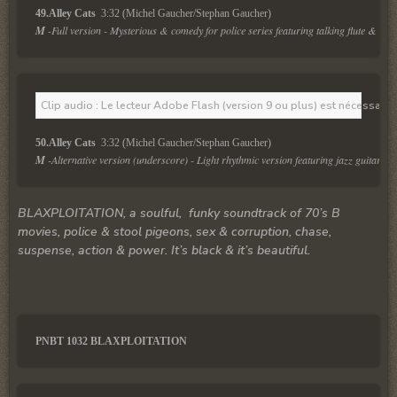
49.Alley Cats 
 3:32 (Michel Gaucher/Stephan Gaucher)
M
 -Full version - Mysterious & comedy for police series featuring talking flute & hot j
Clip audio : Le lecteur Adobe Flash (version 9 ou plus) est nécessaire 
50.Alley Cats 
 3:32 (Michel Gaucher/Stephan Gaucher)
M
 -Alternative version (underscore) - Light rhythmic version featuring jazz guitar so
BLAXPLOITATION, a soulful, funky soundtrack of 70’s B
movies, police & stool pigeons, sex & corruption, chase,
suspense, action & power. It’s black & it’s beautiful.
PNBT 1032 BLAXPLOITATION