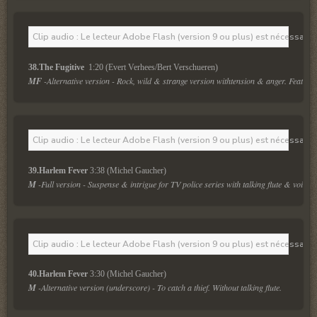
Clip audio : Le lecteur Adobe Flash (version 9 ou plus) est nécessaire 
38.The Fugitive 
 1:20 (Evert Verhees/Bert Verschueren)
MF
 -Alternative version - Rock, wild & strange version withtension & anger. Featuring
Clip audio : Le lecteur Adobe Flash (version 9 ou plus) est nécessaire 
39.Harlem Fever
 3:38 (Michel Gaucher)
M
 -Full version - Suspense & intrigue for TV police series with talking flute & voice fx
Clip audio : Le lecteur Adobe Flash (version 9 ou plus) est nécessaire 
40.Harlem Fever
M
 -Alternative version (underscore) - To catch a thief. Without talking flute.