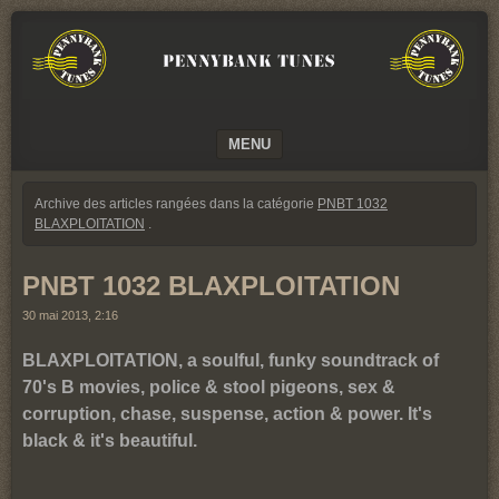
We
PENNYBANK
believe
TUNES
in
Music
MUSIC
MENU
SKIP TO CONTENT
Archive des articles rangées dans la catégorie
PNBT 1032
BLAXPLOITATION
.
PNBT 1032 BLAXPLOITATION
30 mai 2013, 2:16
BLAXPLOITATION, a soulful, funky soundtrack of
70's B movies, police & stool pigeons, sex &
corruption, chase, suspense, action & power. It's
black & it's beautiful.