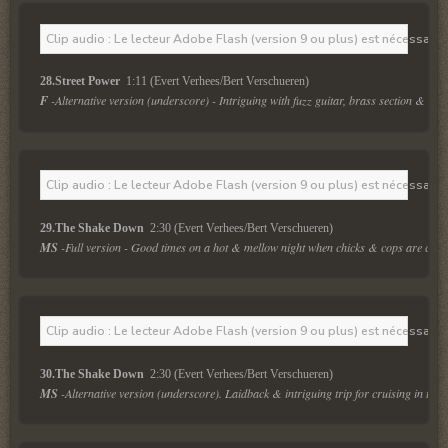
Clip audio : Le lecteur Adobe Flash (version 9 ou plus) est nécessaire 
28.Street Power 
F
 -Alternative version (underscore) - Intriguing with fuzz guitar, brass section & tal
Clip audio : Le lecteur Adobe Flash (version 9 ou plus) est nécessaire 
29.The Shake Down 
 2:30 (Evert Verhees/Bert Verschueren)
MS
 -Full version - Good times on a hot & mellow night when chicks & cops are cru
Clip audio : Le lecteur Adobe Flash (version 9 ou plus) est nécessaire 
30.The Shake Down 
 2:30 (Evert Verhees/Bert Verschueren)
MS
 -Alternative version (underscore). Laidback & intriguing trip for cruising in the 