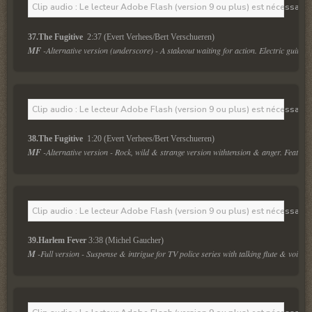
Clip audio : Le lecteur Adobe Flash (version 9 ou plus) est nécessaire 
37.The Fugitive 
 2:37 (Evert Verhees/Bert Verschueren)
MF
 -Alternative version (underscore) - A stakeout waiting for action. Electric guitars 
Clip audio : Le lecteur Adobe Flash (version 9 ou plus) est nécessaire 
38.The Fugitive 
 1:20 (Evert Verhees/Bert Verschueren)
MF
 -Alternative version - Rock, wild & strange version withtension & anger. Featuring
Clip audio : Le lecteur Adobe Flash (version 9 ou plus) est nécessaire 
39.Harlem Fever
 3:38 (Michel Gaucher)
M
 -Full version - Suspense & intrigue for TV police series with talking flute & voice fx