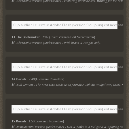
M
 -Alternative version (underscore) - Featuring baritone sax. Waiting for the action i
Clip audio : Le lecteur Adobe Flash (version 9 ou plus) est nécessaire 
13.The Bookmaker  
 2:02 (Evert Verhees/Bert Verschueren)
M
 -Alternative version (underscore) - With brass & congas only.
Clip audio : Le lecteur Adobe Flash (version 9 ou plus) est nécessaire 
4.Bariah  
 2:49(Giovanni Rossellini)
1
M
 -Full version - The Man who sends us to paradise with his soulful sexy vocal. Signa
Clip audio : Le lecteur Adobe Flash (version 9 ou plus) est nécessaire 
15.Bariah  
 1:58(Giovanni Rossellini)
M
 -Instrumental version (underscore) - Hot & funky in a feel good & uplifting ambie