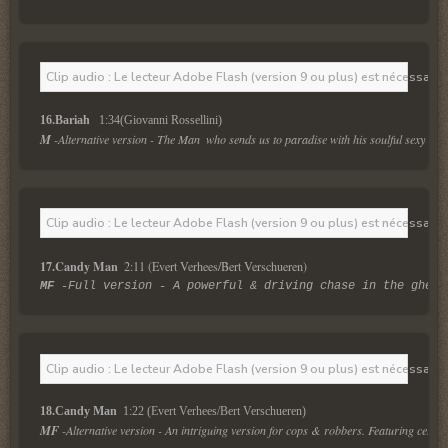
Clip audio : Le lecteur Adobe Flash (version 9 ou plus) est nécessaire 
16.Bariah  
 1:34(Giovanni Rossellini)
M
 -Alternative version - The Man  who sends us to paradise with his soulful sexy voca
Clip audio : Le lecteur Adobe Flash (version 9 ou plus) est nécessaire 
17.Candy Man 
 2:11 (Evert Verhees/Bert Verschueren)
MF
 -Full version - A powerful & driving chase in the ghett
Clip audio : Le lecteur Adobe Flash (version 9 ou plus) est nécessaire 
18.Candy Man 
 1:22 (Evert Verhees/Bert Verschueren)
MF
 -Alternative version - An intriguing version for cops & robbers. Featuring cello.