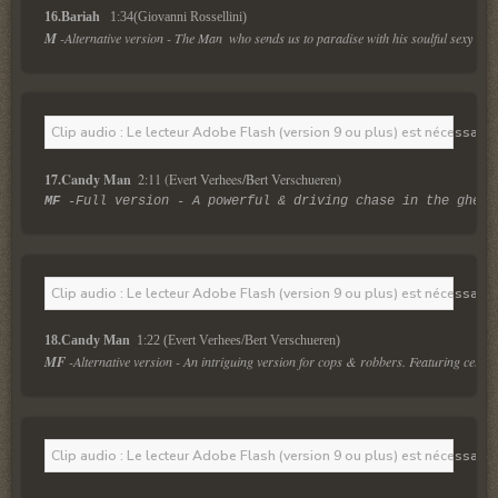
16.Bariah  
 1:34(Giovanni Rossellini)
M
 -Alternative version - The Man  who sends us to paradise with his soulful sexy voca
Clip audio : Le lecteur Adobe Flash (version 9 ou plus) est nécessaire 
17.Candy Man 
 2:11 (Evert Verhees/Bert Verschueren)
MF
 -Full version - A powerful & driving chase in the ghett
Clip audio : Le lecteur Adobe Flash (version 9 ou plus) est nécessaire 
18.Candy Man 
 1:22 (Evert Verhees/Bert Verschueren)
MF
 -Alternative version - An intriguing version for cops & robbers. Featuring cello.
Clip audio : Le lecteur Adobe Flash (version 9 ou plus) est nécessaire 