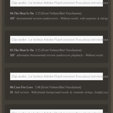
Clip audio : Le lecteur Adobe Flash (version 9 ou plus) est nécessaire 
04.The Heat Is On 
 2:33 (Evert Verhees/Bert Verschueren)
MF
 -Instrumental version (underscore) - Without vocals. with suspense & intrigue.
Clip audio : Le lecteur Adobe Flash (version 9 ou plus) est nécessaire 
05.The Heat Is On 
 2:15 (Evert Verhees/Bert Verschueren)
MF
 -Alternative Instrumental version (underscore playback) - Without vocals
Clip audio : Le lecteur Adobe Flash (version 9 ou plus) est nécessaire 
06.Cure For Love  
 2:48 (Evert Verhees/Bert Verschueren)
M
 -Full version - With female background vocals & romantic strings. Soulful,sexy, me