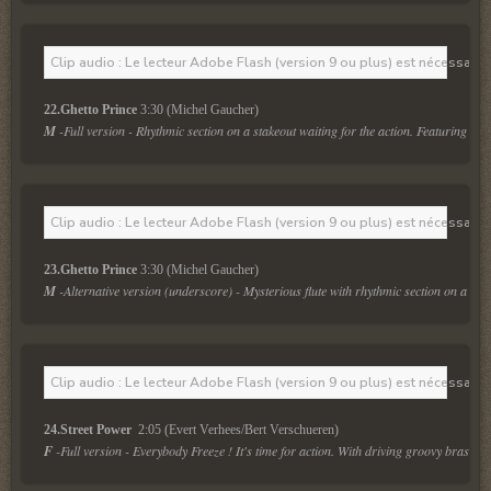
Clip audio : Le lecteur Adobe Flash (version 9 ou plus) est nécessaire 
22.Ghetto Prince
 3:30 (Michel Gaucher)
M
 -Full version - Rhythmic section on a stakeout waiting for the action. Featuring voi
Clip audio : Le lecteur Adobe Flash (version 9 ou plus) est nécessaire 
23.Ghetto Prince
 3:30 (Michel Gaucher)
M
 -Alternative version (underscore) - Mysterious flute with rhythmic section on a stak
Clip audio : Le lecteur Adobe Flash (version 9 ou plus) est nécessaire 
24.Street Power 
 2:05 (Evert Verhees/Bert Verschueren)
F
 -Full version - Everybody Freeze ! It's time for action. With driving groovy brass se