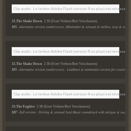
Clip audio : Le lecteur Adobe Flash (version 9 ou plus) est nécessaire 
31.The Shake Down 
 2:30 (Evert Verhees/Bert Verschueren)
MS
 -Alternative version (underscore). Minimalist & sensual & mellow, sexy & saxy
Clip audio : Le lecteur Adobe Flash (version 9 ou plus) est nécessaire 
32.The Shake Down 
 2:30 (Evert Verhees/Bert Verschueren)
MS
 -Alternative version (underscore) - Laidback & minimalist version for cruising in
Clip audio : Le lecteur Adobe Flash (version 9 ou plus) est nécessaire 
33.The Fugitive 
 2:38 (Evert Verhees/Bert Verschueren)
MF
 -Full version - Driving & sensual Soul Music soundtrack with intrigue & suspens