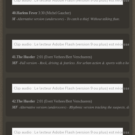
Clip audio : Le lecteur Adobe Flash (version 9 ou plus) est nécessaire 
40.Harlem Fever
M
 -Alternative version (underscore) - To catch a thief. Without talking flute.
Clip audio : Le lecteur Adobe Flash (version 9 ou plus) est nécessaire 
41.The Hustler 
 2:01 (Evert Verhees/Bert Verschueren)
MF
 -Full version - Rock, driving & fearless. For urban action & sports with a hot elec
Clip audio : Le lecteur Adobe Flash (version 9 ou plus) est nécessaire 
42.The Hustler 
 2:01 (Evert Verhees/Bert Verschueren)
MF
 -Alternative version (underscore) - Rhythmic version tracking the suspects, drivi
Clip audio : Le lecteur Adobe Flash (version 9 ou plus) est nécessaire 