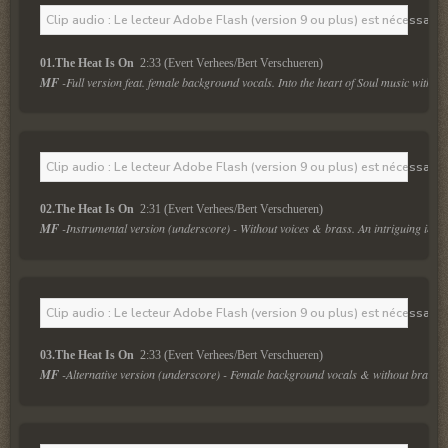
Clip audio : Le lecteur Adobe Flash (version 9 ou plus) est nécessaire 
01.The Heat Is On 
 2:33 (Evert Verhees/Bert Verschueren)
MF
 -Full version feat. female background vocals. Into the heart of Soul music with 
Clip audio : Le lecteur Adobe Flash (version 9 ou plus) est nécessaire 
02.The Heat Is On 
 2:31 (Evert Verhees/Bert Verschueren)
MF
 -Instrumental version (underscore) - Without voices & brass. An intriguing inst
Clip audio : Le lecteur Adobe Flash (version 9 ou plus) est nécessaire 
03.The Heat Is On 
 2:33 (Evert Verhees/Bert Verschueren)
MF
 -Alternative version (underscore) - Female background vocals & without brass.  