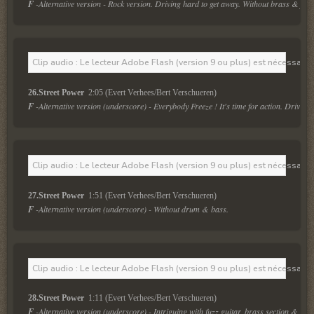
F
 -Alternative version - Rock version. Driving hard to get away. Without brass & featu
Clip audio : Le lecteur Adobe Flash (version 9 ou plus) est nécessaire 
26.Street Power 
 2:05 (Evert Verhees/Bert Verschueren)
F
 -Alternative version (underscore) - Everybody Freeze ! It's time for action. Drivin
Clip audio : Le lecteur Adobe Flash (version 9 ou plus) est nécessaire 
27.Street Power 
 1:51 (Evert Verhees/Bert Verschueren)
F
 -Alternative version (underscore) - Without drum & bass.
Clip audio : Le lecteur Adobe Flash (version 9 ou plus) est nécessaire 
28.Street Power 
F
 -Alternative version (underscore) - Intriguing with fuzz guitar, brass section & tal