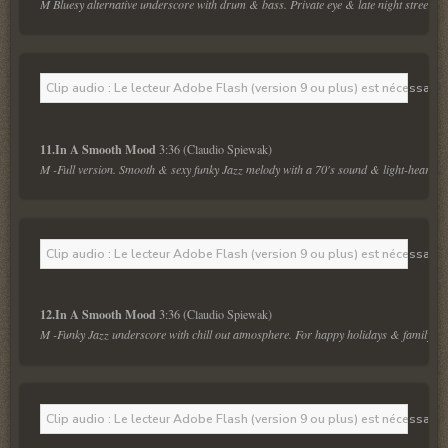
M Bluesy alternative underscore with drum & bass. Private eye & late night street sc
Clip audio : Le lecteur Adobe Flash (version 9 ou plus) est nécessaire 
11.In A Smooth Mood 
M -Full version. Smooth & sexy funky Jazz melody with a 70's sound & light-hearted 
Clip audio : Le lecteur Adobe Flash (version 9 ou plus) est nécessaire 
12.In A Smooth Mood 
M -Funky Jazz underscore with chill out atmosphere. For happy holidays & family m
Clip audio : Le lecteur Adobe Flash (version 9 ou plus) est nécessaire 