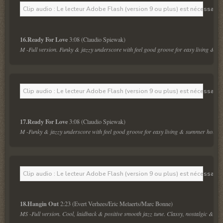
Clip audio : Le lecteur Adobe Flash (version 9 ou plus) est nécessaire 
16.Ready For Love 
M -Full version. Funky & jazzy underscore with feel good groove for easy living & s
Clip audio : Le lecteur Adobe Flash (version 9 ou plus) est nécessaire 
17.Ready For Love 
M -Funky & jazzy underscore with feel good groove for easy living & summer holiday
Clip audio : Le lecteur Adobe Flash (version 9 ou plus) est nécessaire 
18.Hangin Out 
MS -Full version. Cool, laidback & positive smooth jazz tune. Classy, nostalgic & sop