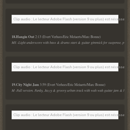
Clip audio : Le lecteur Adobe Flash (version 9 ou plus) est nécessaire 
18.Hangin Out 
MS -Light underscore with bass & drums start & guitar gimmick for suspense, police 
Clip audio : Le lecteur Adobe Flash (version 9 ou plus) est nécessaire 
19.City Night Jam 
M -Full version. Funky, Jazzy & groovy urban track with wah wah guitar jam & heavy b
Clip audio : Le lecteur Adobe Flash (version 9 ou plus) est nécessaire 