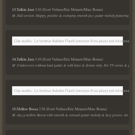
13.Talkin Jazz 
M -Full version. Happy, positive & swinging smooth jazz guitar melody featuring guit
Clip audio : Le lecteur Adobe Flash (version 9 ou plus) est nécessaire 
14.Talkin Jazz 
M -Underscore without lead guitar & with bass & drums only. For TV series & police
Clip audio : Le lecteur Adobe Flash (version 9 ou plus) est nécessaire 
15.Mellow Bossa 
M -Jazzy mellow Bossa with smooth & sensual guitar melody & lazy groove. An exoti