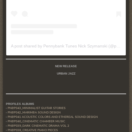
A post shared by Pennybank Tunes Nick Szymanski (@pennybanktunes)
NEW RELEASE
URBAN JAZZ
PROFILES ALBUMS
PNBP043_MINIMALIST GUITAR STORIES
PNBP042_MARIMBA SOUND DESIGN
PNBP041 ACOUSTIC COLORS AND ETHEREAL SOUND DESIGN
PNBP040_CINEMATIC CHAMBER MUSIC
PNBP039_DARK CINEMATIC DRAMA VOL 2
PNBP038_CREATIVE PIANO PIECES