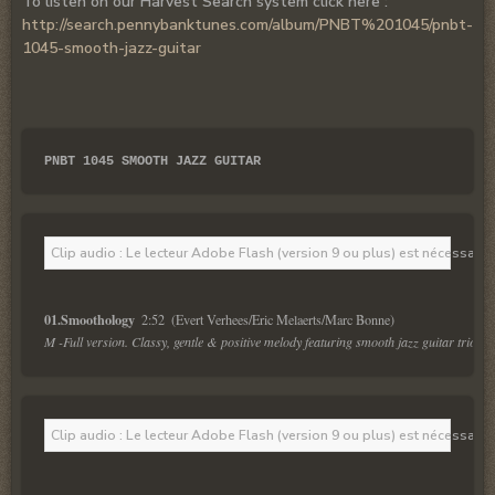
To listen on our Harvest Search system click here :
http://search.pennybanktunes.com/album/PNBT%201045/pnbt-
1045-smooth-jazz-guitar
PNBT 1045 SMOOTH JAZZ GUITAR
Clip audio : Le lecteur Adobe Flash (version 9 ou plus) est nécessaire 
01.Smoothology  
M -Full version. Classy, gentle & positive melody featuring smooth jazz guitar trio. Coo
Clip audio : Le lecteur Adobe Flash (version 9 ou plus) est nécessaire 