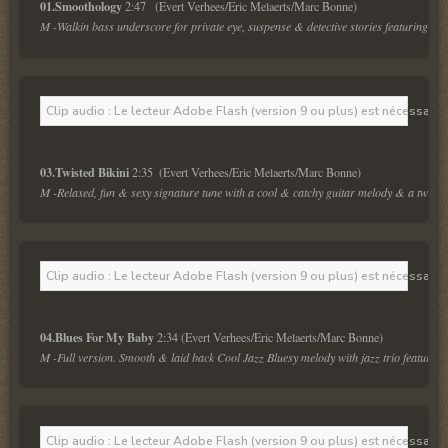
01.Smoothology 
M -Walkin bass underscore for private eye, suspense & detective stories featuring po
Clip audio : Le lecteur Adobe Flash (version 9 ou plus) est nécessaire 
03.Twisted Bikini 
M -Relaxed, fun & sexy signature tune with a cool & catchy guitar melody & a twist g
Clip audio : Le lecteur Adobe Flash (version 9 ou plus) est nécessaire 
04.Blues For My Baby 
M -Full version. Smooth & laid back Cool Jazz Bluesy melody with jazz trio featuring 
Clip audio : Le lecteur Adobe Flash (version 9 ou plus) est nécessaire 