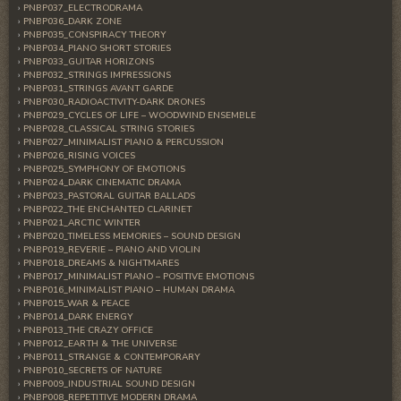
PNBP037_ELECTRODRAMA
PNBP036_DARK ZONE
PNBP035_CONSPIRACY THEORY
PNBP034_PIANO SHORT STORIES
PNBP033_GUITAR HORIZONS
PNBP032_STRINGS IMPRESSIONS
PNBP031_STRINGS AVANT GARDE
PNBP030_RADIOACTIVITY-DARK DRONES
PNBP029_CYCLES OF LIFE – WOODWIND ENSEMBLE
PNBP028_CLASSICAL STRING STORIES
PNBP027_MINIMALIST PIANO & PERCUSSION
PNBP026_RISING VOICES
PNBP025_SYMPHONY OF EMOTIONS
PNBP024_DARK CINEMATIC DRAMA
PNBP023_PASTORAL GUITAR BALLADS
PNBP022_THE ENCHANTED CLARINET
PNBP021_ARCTIC WINTER
PNBP020_TIMELESS MEMORIES – SOUND DESIGN
PNBP019_REVERIE – PIANO AND VIOLIN
PNBP018_DREAMS & NIGHTMARES
PNBP017_MINIMALIST PIANO – POSITIVE EMOTIONS
PNBP016_MINIMALIST PIANO – HUMAN DRAMA
PNBP015_WAR & PEACE
PNBP014_DARK ENERGY
PNBP013_THE CRAZY OFFICE
PNBP012_EARTH & THE UNIVERSE
PNBP011_STRANGE & CONTEMPORARY
PNBP010_SECRETS OF NATURE
PNBP009_INDUSTRIAL SOUND DESIGN
PNBP008_REPETITIVE MODERN DRAMA