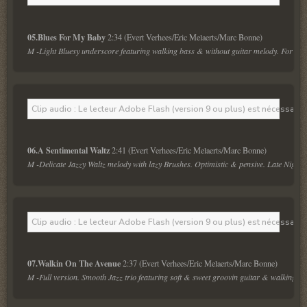
05.Blues For My Baby 
M -Light Bluesy underscore featuring walking bass & without guitar melody. For pri
Clip audio : Le lecteur Adobe Flash (version 9 ou plus) est nécessaire 
06.A Sentimental Waltz 
M -Delicate Jazzy Waltz melody with lazy Brushes. Optimistic & pensive. Late Night, 
Clip audio : Le lecteur Adobe Flash (version 9 ou plus) est nécessaire 
07.Walkin On The Avenue 
M -Full version. Smooth Jazz trio featuring soft & sweet groovin guitar & walking ba