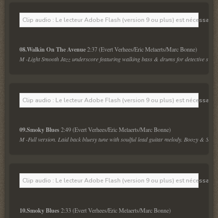
Clip audio : Le lecteur Adobe Flash (version 9 ou plus) est nécessaire 
08.Walkin On The Avenue 
M -Light Smooth Jazz underscore featuring walking bass & drums for detective storie
Clip audio : Le lecteur Adobe Flash (version 9 ou plus) est nécessaire 
09.Smoky Blues 
M -Full version. Laid back bluesy tune with soulful lead guitar melody. Boozy & Smok
Clip audio : Le lecteur Adobe Flash (version 9 ou plus) est nécessaire 
10.Smoky Blues 