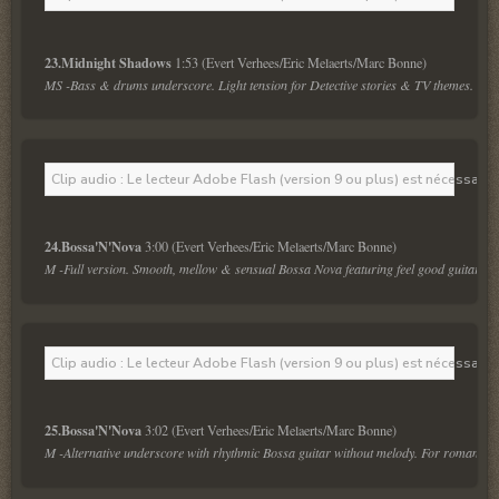
23.Midnight Shadows 
MS -Bass & drums underscore. Light tension for Detective stories & TV themes.
Clip audio : Le lecteur Adobe Flash (version 9 ou plus) est nécessaire 
24.Bossa'N'Nova 
M -Full version. Smooth, mellow & sensual Bossa Nova featuring feel good guitar melo
Clip audio : Le lecteur Adobe Flash (version 9 ou plus) est nécessaire 
25.Bossa'N'Nova 
M -Alternative underscore with rhythmic Bossa guitar without melody. For romantic 