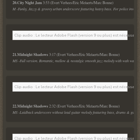
20.City Night Jam 
M -Funky, Jazzy & groovy urban underscore featuring heavy bass. For police investiga
Clip audio : Le lecteur Adobe Flash (version 9 ou plus) est nécessaire 
21.Midnight Shadows 
MS -Full version. Romantic, mellow & nostalgic smooth jazz melody with wah wah guit
Clip audio : Le lecteur Adobe Flash (version 9 ou plus) est nécessaire 
22.Midnight Shadows 
MS -Laidback underscore without lead guitar melody featuring bass, drums & guitar rif
Clip audio : Le lecteur Adobe Flash (version 9 ou plus) est nécessaire 