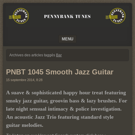
We
PENNYBANK
believe
TUNES
in
Music
MUSIC
MENU
SKIP TO CONTENT
Archives des articles taggés
Bar
PNBT 1045 Smooth Jazz Guitar
15 septembre 2014, 8:28
A suave & sophisticated happy hour treat featuring
smoky jazz guitar, groovin bass & lazy brushes. For
late night sensual intimacy & police investigation.
An acoustic Jazz Trio featuring standard style
guitar melodies.