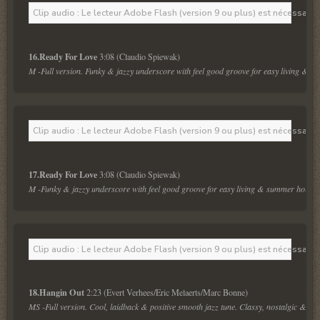
Clip audio : Le lecteur Adobe Flash (version 9 ou plus) est nécessaire 
16.Ready For Love 
M -Full version. Funky & jazzy underscore with feel good groove for easy living & s
Clip audio : Le lecteur Adobe Flash (version 9 ou plus) est nécessaire 
17.Ready For Love 
M -Funky & jazzy underscore with feel good groove for easy living & summer holiday
Clip audio : Le lecteur Adobe Flash (version 9 ou plus) est nécessaire 
18.Hangin Out 
MS -Full version. Cool, laidback & positive smooth jazz tune. Classy, nostalgic & sop