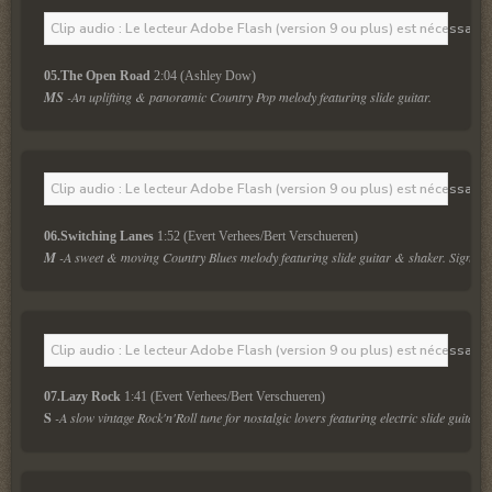
Clip audio : Le lecteur Adobe Flash (version 9 ou plus) est nécessaire 
05.The Open Road
 2:04 (Ashley Dow)
MS
 -An uplifting & panoramic Country Pop melody featuring slide guitar.
Clip audio : Le lecteur Adobe Flash (version 9 ou plus) est nécessaire 
06.Switching Lanes
 1:52 (Evert Verhees/Bert Verschueren)
M
 -A sweet & moving Country Blues melody featuring slide guitar & shaker. Signatur
Clip audio : Le lecteur Adobe Flash (version 9 ou plus) est nécessaire 
07.Lazy Rock
 1:41 (Evert Verhees/Bert Verschueren)
S
-A slow vintage Rock'n'Roll tune for nostalgic lovers featuring electric slide guitar.