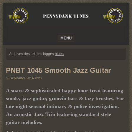
We
PENNYBANK
believe
TUNES
in
Music
MUSIC
MENU
SKIP TO CONTENT
Archives des articles taggés
blues
PNBT 1045 Smooth Jazz Guitar
15 septembre 2014, 8:28
A suave & sophisticated happy hour treat featuring
smoky jazz guitar, groovin bass & lazy brushes. For
late night sensual intimacy & police investigation.
An acoustic Jazz Trio featuring standard style
guitar melodies.