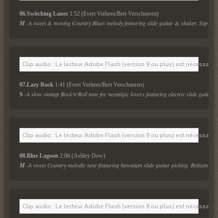
06.Switching Lanes
 1:52 (Evert Verhees/Bert Verschueren)
M
 -A sweet & moving Country Blues melody featuring slide guitar & shaker. Signatur
Clip audio : Le lecteur Adobe Flash (version 9 ou plus) est nécessaire 
07.Lazy Rock
 1:41 (Evert Verhees/Bert Verschueren)
S
-A slow vintage Rock'n'Roll tune for nostalgic lovers featuring electric slide guitar.
Clip audio : Le lecteur Adobe Flash (version 9 ou plus) est nécessaire 
08.Blue Lagoon
 2:06 (Ashley Dow)
M
 -A sweet Country melodic tune featuring hawaiian slide guitar picking. Relaxing & 
Clip audio : Le lecteur Adobe Flash (version 9 ou plus) est nécessaire 