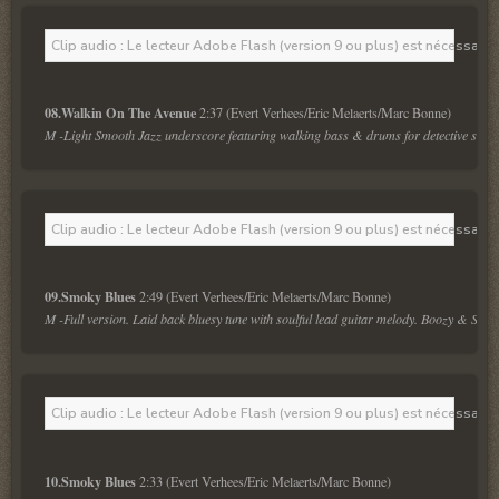
Clip audio : Le lecteur Adobe Flash (version 9 ou plus) est nécessaire 
08.Walkin On The Avenue 
M -Light Smooth Jazz underscore featuring walking bass & drums for detective storie
Clip audio : Le lecteur Adobe Flash (version 9 ou plus) est nécessaire 
09.Smoky Blues 
M -Full version. Laid back bluesy tune with soulful lead guitar melody. Boozy & Smok
Clip audio : Le lecteur Adobe Flash (version 9 ou plus) est nécessaire 
10.Smoky Blues 