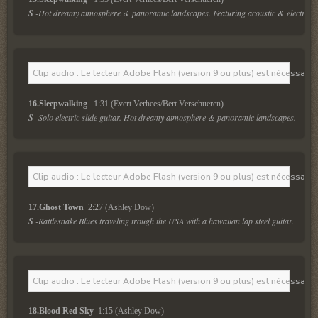
S
 -Hot dreamy atmosphere & panoramic landscapes. Featuring acoustic & electric sl
Clip audio : Le lecteur Adobe Flash (version 9 ou plus) est nécessaire 
16.Sleepwalking  
 1:31 (Evert Verhees/Bert Verschueren)
S
 -Solo electric slide guitar. Hot dreamy atmosphere & panoramic landscapes.
Clip audio : Le lecteur Adobe Flash (version 9 ou plus) est nécessaire 
17.Ghost Town 
 2:27 (Ashley Dow)
S
 -Rattlesnake Blues traveling trough the USA with a hawaiian lap steel guitar.
Clip audio : Le lecteur Adobe Flash (version 9 ou plus) est nécessaire 
18.Blood Red Sky 
 1:15 (Ashley Dow)