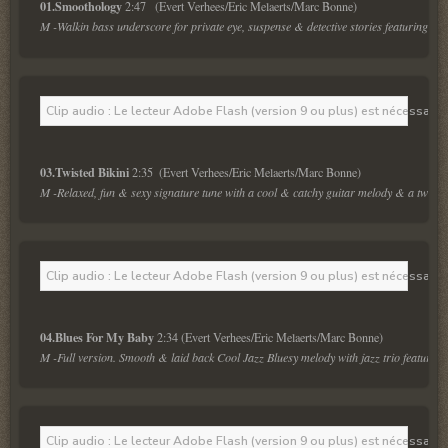
01.Smoothology 
M -Walkin bass underscore for private eye, suspense & detective stories featuring po
Clip audio : Le lecteur Adobe Flash (version 9 ou plus) est nécessaire 
03.Twisted Bikini 
M -Relaxed, fun & sexy signature tune with a cool & catchy guitar melody & a twist g
Clip audio : Le lecteur Adobe Flash (version 9 ou plus) est nécessaire 
04.Blues For My Baby 
M -Full version. Smooth & laid back Cool Jazz Bluesy melody with jazz trio featuring 
Clip audio : Le lecteur Adobe Flash (version 9 ou plus) est nécessaire 