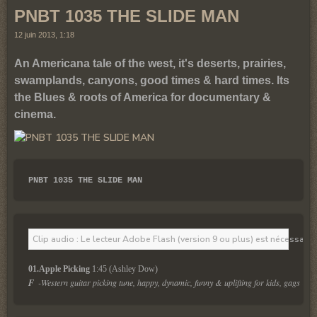
PNBT 1035 THE SLIDE MAN
12 juin 2013, 1:18
An Americana tale of the west, it's deserts, prairies,
swamplands, canyons, good times & hard times. Its
the Blues & roots of America for documentary &
cinema.
PNBT 1035 THE SLIDE MAN
Clip audio : Le lecteur Adobe Flash (version 9 ou plus) est nécessaire 
01.Apple Picking
 1:45 (Ashley Dow)
F
-Western guitar picking tune, happy, dynamic, funny & uplifting for kids, gags & c