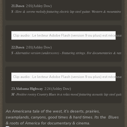
21.Dawn 
 2:01(Ashley Dow)
S
 -Slow & serene melody featuring electric lap steel guitar. Western & mountains ove
Clip audio : Le lecteur Adobe Flash (version 9 ou plus) est nécessaire 
22.Dawn 
 2:01(Ashley Dow)
S
 -Alternative version (underscore) - Featuring strings. For documentaries & nature.
Clip audio : Le lecteur Adobe Flash (version 9 ou plus) est nécessaire 
23.Alabama Highway 
 2:24 (Ashley Dow)
M
 -Positive rootsy Country Blues in a relax mood featuring acoustic lap steel guitar.
An Americana tale of the west, it’s deserts, prairies,
swamplands, canyons, good times & hard times. Its the Blues
& roots of America for documentary & cinema.