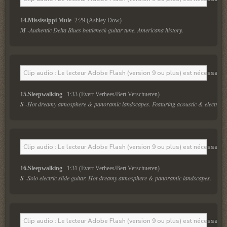
14.Mississippi Mule 
 2:29 (Ashley Dow)
M
 -Authentic Delta Blues bottleneck guitar tune. Americana history.
Clip audio : Le lecteur Adobe Flash (version 9 ou plus) est nécessaire 
15.Sleepwalking  
 1:33 (Evert Verhees/Bert Verschueren)
S
 -Hot dreamy atmosphere & panoramic landscapes. Featuring acoustic & electric sl
Clip audio : Le lecteur Adobe Flash (version 9 ou plus) est nécessaire 
16.Sleepwalking  
 1:31 (Evert Verhees/Bert Verschueren)
S
 -Solo electric slide guitar. Hot dreamy atmosphere & panoramic landscapes.
Clip audio : Le lecteur Adobe Flash (version 9 ou plus) est nécessaire 