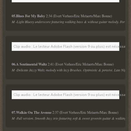
05.Blues For My Baby 
M -Light Bluesy underscore featuring walking bass & without guitar melody. For pri
Clip audio : Le lecteur Adobe Flash (version 9 ou plus) est nécessaire 
06.A Sentimental Waltz 
M -Delicate Jazzy Waltz melody with lazy Brushes. Optimistic & pensive. Late Night, 
Clip audio : Le lecteur Adobe Flash (version 9 ou plus) est nécessaire 
07.Walkin On The Avenue 
M -Full version. Smooth Jazz trio featuring soft & sweet groovin guitar & walking ba