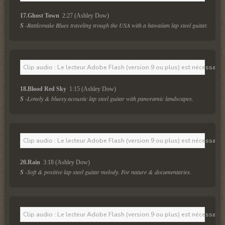
17.Ghost Town 
 2:27 (Ashley Dow)
S
 -Rattlesnake Blues traveling trough the USA with a hawaiian lap steel guitar.
Clip audio : Le lecteur Adobe Flash (version 9 ou plus) est nécessaire 
18.Blood Red Sky 
 1:15 (Ashley Dow)
S
 -Lonely & bluesy acoustic lap steel guitar with panoramic landscapes.
Clip audio : Le lecteur Adobe Flash (version 9 ou plus) est nécessaire 
20.Rain 
 3:18 (Ashley Dow)
S
 -Soft & positive lap steel guitar melody. For nature & documentaries.
Clip audio : Le lecteur Adobe Flash (version 9 ou plus) est nécessaire 