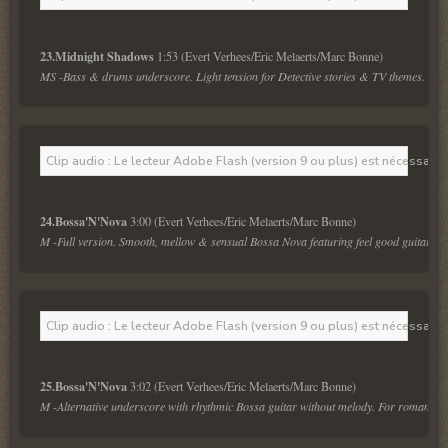
23.Midnight Shadows 
MS -Bass & drums underscore. Light tension for Detective stories & TV themes.
Clip audio : Le lecteur Adobe Flash (version 9 ou plus) est nécessaire 
24.Bossa'N'Nova 
M -Full version. Smooth, mellow & sensual Bossa Nova featuring feel good guitar melo
Clip audio : Le lecteur Adobe Flash (version 9 ou plus) est nécessaire 
25.Bossa'N'Nova 
M -Alternative underscore with rhythmic Bossa guitar without melody. For romantic 