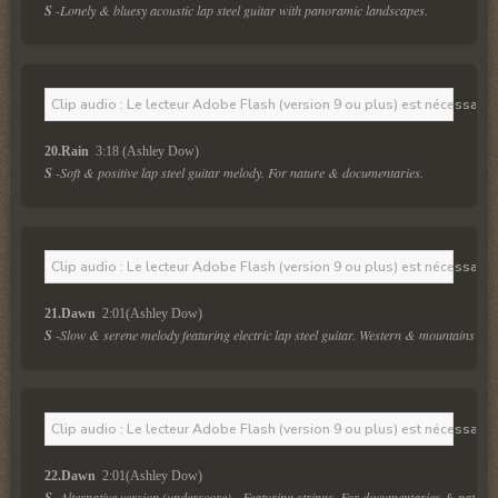
S
 -Lonely & bluesy acoustic lap steel guitar with panoramic landscapes.
Clip audio : Le lecteur Adobe Flash (version 9 ou plus) est nécessaire 
20.Rain 
 3:18 (Ashley Dow)
S
 -Soft & positive lap steel guitar melody. For nature & documentaries.
Clip audio : Le lecteur Adobe Flash (version 9 ou plus) est nécessaire 
21.Dawn 
 2:01(Ashley Dow)
S
 -Slow & serene melody featuring electric lap steel guitar. Western & mountains ove
Clip audio : Le lecteur Adobe Flash (version 9 ou plus) est nécessaire 
22.Dawn 
 2:01(Ashley Dow)
S
 -Alternative version (underscore) - Featuring strings. For documentaries & nature.