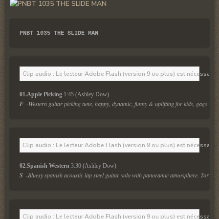
PNBT 1035 THE SLIDE MAN
Clip audio : Le lecteur Adobe Flash (version 9 ou plus) est nécessaire 
01.Apple Picking
 1:45 (Ashley Dow)
F
-Western guitar picking tune, happy, dynamic, funny & uplifting for kids, gags & c
Clip audio : Le lecteur Adobe Flash (version 9 ou plus) est nécessaire 
02.Spanish Western
 3:30 (Ashley Dow)
S
-Bluesy spanish acoustic lap steel guitar solo with panoramic atmosphere. Torrid 
Clip audio : Le lecteur Adobe Flash (version 9 ou plus) est nécessaire 