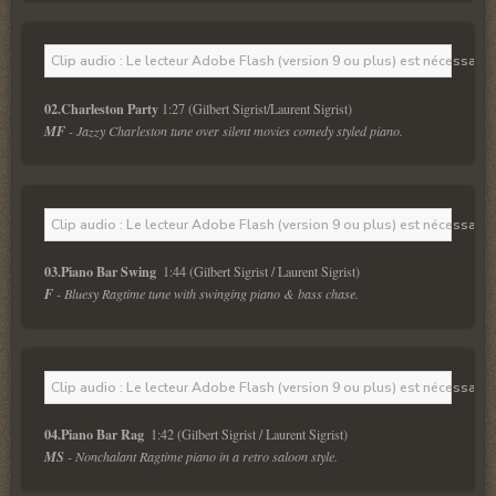
Clip audio : Le lecteur Adobe Flash (version 9 ou plus) est nécessaire 
02.Charleston Party
 1:27 (Gilbert Sigrist/Laurent Sigrist)
MF
 - Jazzy Charleston tune over silent movies comedy styled piano.
Clip audio : Le lecteur Adobe Flash (version 9 ou plus) est nécessaire 
03.Piano Bar Swing 
 1:44 (Gilbert Sigrist / Laurent Sigrist)
F
 - Bluesy Ragtime tune with swinging piano & bass chase. 
Clip audio : Le lecteur Adobe Flash (version 9 ou plus) est nécessaire 
04.Piano Bar Rag 
 1:42 (Gilbert Sigrist / Laurent Sigrist)
MS
 - Nonchalant Ragtime piano in a retro saloon style.