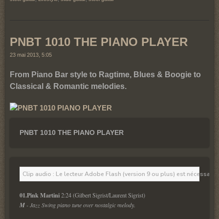
PNBT 1010 THE PIANO PLAYER
23 mai 2013, 5:05
From Piano Bar style to Ragtime, Blues & Boogie to
Classical & Romantic melodies.
PNBT 1010 THE PIANO PLAYER
Clip audio : Le lecteur Adobe Flash (version 9 ou plus) est nécessaire 
01.Pink Martini
 2:24 (Gilbert Sigrist/Laurent Sigrist)
M
 - Jazz Swing piano tune over nostalgic melody.