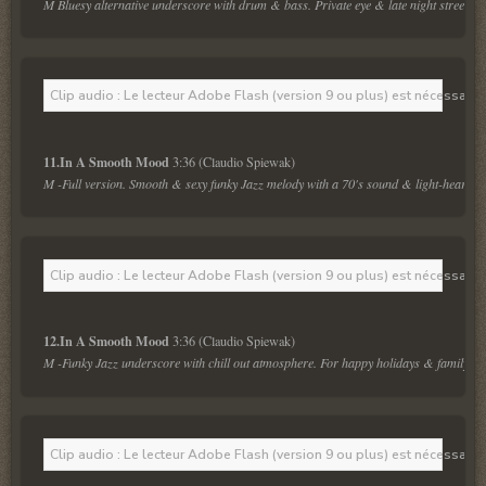
M Bluesy alternative underscore with drum & bass. Private eye & late night street sc
Clip audio : Le lecteur Adobe Flash (version 9 ou plus) est nécessaire 
11.In A Smooth Mood 
M -Full version. Smooth & sexy funky Jazz melody with a 70's sound & light-hearted 
Clip audio : Le lecteur Adobe Flash (version 9 ou plus) est nécessaire 
12.In A Smooth Mood 
M -Funky Jazz underscore with chill out atmosphere. For happy holidays & family m
Clip audio : Le lecteur Adobe Flash (version 9 ou plus) est nécessaire 