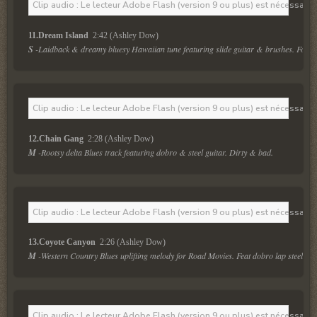
Clip audio : Le lecteur Adobe Flash (version 9 ou plus) est nécessaire 
11.Dream Island 
 2:42 (Ashley Dow)
S
 -Laidback & dreamy bluesy Hawaiian tune featuring slide guitar & brushes. For ho
Clip audio : Le lecteur Adobe Flash (version 9 ou plus) est nécessaire 
12.Chain Gang 
 2:28 (Ashley Dow)
M
 -Rootsy delta Blues track featuring dobro & steel guitar. Dirty & bad.
Clip audio : Le lecteur Adobe Flash (version 9 ou plus) est nécessaire 
13.Coyote Canyon 
 2:26 (Ashley Dow)
M
 -Western Country Blues uplifting melody for Road Movies. Feat dobro lap steel & 
Clip audio : Le lecteur Adobe Flash (version 9 ou plus) est nécessaire 