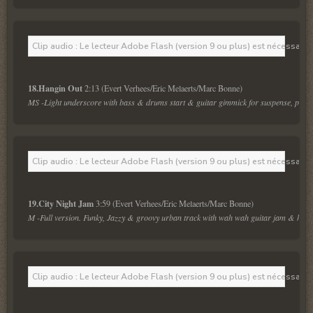
Clip audio : Le lecteur Adobe Flash (version 9 ou plus) est nécessaire 
18.Hangin Out 
MS -Light underscore with bass & drums start & guitar gimmick for suspense, police 
Clip audio : Le lecteur Adobe Flash (version 9 ou plus) est nécessaire 
19.City Night Jam 
M -Full version. Funky, Jazzy & groovy urban track with wah wah guitar jam & heavy b
Clip audio : Le lecteur Adobe Flash (version 9 ou plus) est nécessaire 