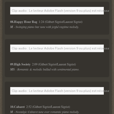
Clip audio : Le lecteur Adobe Flash (version 9 ou plus) est nécessaire 
08.Happy Hour Rag 
 1:24 (Gilbert Sigrist/Laurent Sigrist)
M
 - Swinging piano bar tune with joyful ragtime melody. 
Clip audio : Le lecteur Adobe Flash (version 9 ou plus) est nécessaire 
09.High Society 
 2:09 (Gilbert Sigrist/Laurent Sigrist)
MS
 - Romantic & melodic ballad with sentimental piano. 
Clip audio : Le lecteur Adobe Flash (version 9 ou plus) est nécessaire 
10.Cabaret 
 2:52 (Gilbert Sigrist/Laurent Sigrist)
M
 - Nostalgic Cabaret tune over romantic piano melody.