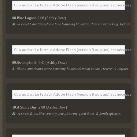
Clip audio : Le lecteur Adobe Flash (version 9 ou plus) est nécessaire 
08.Blue Lagoon
 2:06 (Ashley Dow)
M
 -A sweet Country melodic tune featuring hawaiian slide guitar picking. Relaxing & 
Clip audio : Le lecteur Adobe Flash (version 9 ou plus) est nécessaire 
09.Swamplands
 1:42 (Ashley Dow)
S
 -Bluesy Americana score featuring bottleneck metal guitar. Deserts & coyotes.
Clip audio : Le lecteur Adobe Flash (version 9 ou plus) est nécessaire 
10.A Shiny Day 
 2:09 (Ashley Dow)
M
 -A sweet & positive country tune picturing good times & family lifestyle.