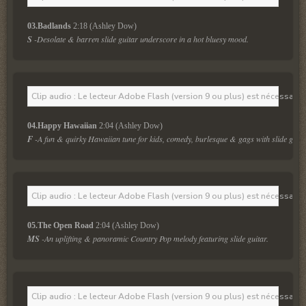
03.Badlands
 2:18 (Ashley Dow)
S
 -Desolate & barren slide guitar underscore in a hot bluesy mood. 
Clip audio : Le lecteur Adobe Flash (version 9 ou plus) est nécessaire 
04.Happy Hawaiian
 2:04 (Ashley Dow)
F
-A fun & quirky Hawaiian tune for kids, comedy, burlesque & gags with slide guita
Clip audio : Le lecteur Adobe Flash (version 9 ou plus) est nécessaire 
05.The Open Road
 2:04 (Ashley Dow)
MS
 -An uplifting & panoramic Country Pop melody featuring slide guitar.
Clip audio : Le lecteur Adobe Flash (version 9 ou plus) est nécessaire 