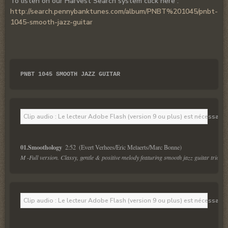
To listen on our Harvest Search system click here :
http://search.pennybanktunes.com/album/PNBT%201045/pnbt-
1045-smooth-jazz-guitar
PNBT 1045 SMOOTH JAZZ GUITAR
Clip audio : Le lecteur Adobe Flash (version 9 ou plus) est nécessaire 
01.Smoothology  
M -Full version. Classy, gentle & positive melody featuring smooth jazz guitar trio. Coo
Clip audio : Le lecteur Adobe Flash (version 9 ou plus) est nécessaire 