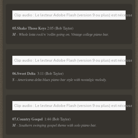
Clip audio : Le lecteur Adobe Flash (version 9 ou plus) est nécessaire 
05.Shake Those Keys 
2:05 (Bob Taylor)
M
 - Whole lotta rock'n 'rollin going on. Vintage college piano bar.
Clip audio : Le lecteur Adobe Flash (version 9 ou plus) est nécessaire 
06.Sweet Delta 
 3:11 (Bob Taylor)
S
 - Americana delta blues piano bar style with nostalgic melody.
Clip audio : Le lecteur Adobe Flash (version 9 ou plus) est nécessaire 
07.Country Gospel 
 1:44 (Bob Taylor)
M
 - Southern swinging gospel theme with solo piano bar. 