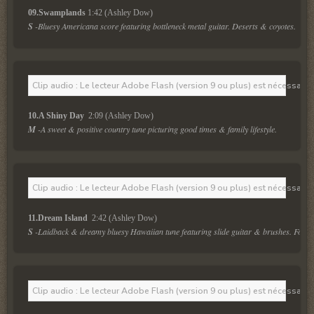
09.Swamplands
 1:42 (Ashley Dow)
S
 -Bluesy Americana score featuring bottleneck metal guitar. Deserts & coyotes.
Clip audio : Le lecteur Adobe Flash (version 9 ou plus) est nécessaire 
10.A Shiny Day 
 2:09 (Ashley Dow)
M
 -A sweet & positive country tune picturing good times & family lifestyle.
Clip audio : Le lecteur Adobe Flash (version 9 ou plus) est nécessaire 
11.Dream Island 
 2:42 (Ashley Dow)
S
 -Laidback & dreamy bluesy Hawaiian tune featuring slide guitar & brushes. For ho
Clip audio : Le lecteur Adobe Flash (version 9 ou plus) est nécessaire 