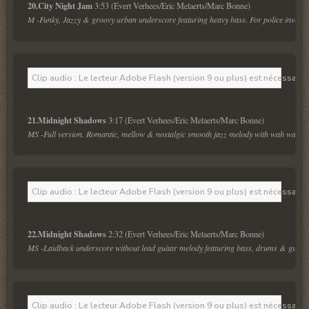
20.City Night Jam 
M -Funky, Jazzy & groovy urban underscore featuring heavy bass. For police investiga
Clip audio : Le lecteur Adobe Flash (version 9 ou plus) est nécessaire 
21.Midnight Shadows 
MS -Full version. Romantic, mellow & nostalgic smooth jazz melody with wah wah guit
Clip audio : Le lecteur Adobe Flash (version 9 ou plus) est nécessaire 
22.Midnight Shadows 
MS -Laidback underscore without lead guitar melody featuring bass, drums & guitar rif
Clip audio : Le lecteur Adobe Flash (version 9 ou plus) est nécessaire 