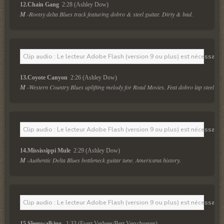
12.Chain Gang 
 2:28 (Ashley Dow)
M
 -Rootsy delta Blues track featuring dobro & steel guitar. Dirty & bad.
Clip audio : Le lecteur Adobe Flash (version 9 ou plus) est nécessaire 
13.Coyote Canyon 
 2:26 (Ashley Dow)
M
 -Western Country Blues uplifting melody for Road Movies. Feat dobro lap steel & 
Clip audio : Le lecteur Adobe Flash (version 9 ou plus) est nécessaire 
14.Mississippi Mule 
 2:29 (Ashley Dow)
M
 -Authentic Delta Blues bottleneck guitar tune. Americana history.
Clip audio : Le lecteur Adobe Flash (version 9 ou plus) est nécessaire 
15.Sleepwalking  
 1:33 (Evert Verhees/Bert Verschueren)