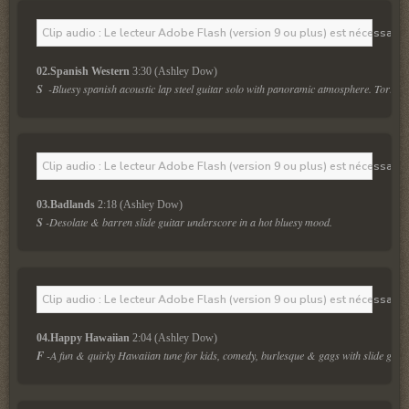
Clip audio : Le lecteur Adobe Flash (version 9 ou plus) est nécessaire 
02.Spanish Western
 3:30 (Ashley Dow)
S
-Bluesy spanish acoustic lap steel guitar solo with panoramic atmosphere. Torrid 
Clip audio : Le lecteur Adobe Flash (version 9 ou plus) est nécessaire 
03.Badlands
 2:18 (Ashley Dow)
S
 -Desolate & barren slide guitar underscore in a hot bluesy mood. 
Clip audio : Le lecteur Adobe Flash (version 9 ou plus) est nécessaire 
04.Happy Hawaiian
 2:04 (Ashley Dow)
F
-A fun & quirky Hawaiian tune for kids, comedy, burlesque & gags with slide guita