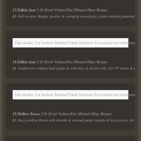
13.Talkin Jazz 
M -Full version. Happy, positive & swinging smooth jazz guitar melody featuring guit
Clip audio : Le lecteur Adobe Flash (version 9 ou plus) est nécessaire 
14.Talkin Jazz 
M -Underscore without lead guitar & with bass & drums only. For TV series & police
Clip audio : Le lecteur Adobe Flash (version 9 ou plus) est nécessaire 
15.Mellow Bossa 
M -Jazzy mellow Bossa with smooth & sensual guitar melody & lazy groove. An exoti