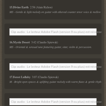
15.Divine Earth 
MS - Gentle & light melody on guitar with ethereal counter tenor voice & mellow trum
Clip audio : Le lecteur Adobe Flash (version 9 ou plus) est nécessaire 
16.Mystic Desert 
MS - Oriental & sensual tune featuring guitar, sitar, violin & percussion.
Clip audio : Le lecteur Adobe Flash (version 9 ou plus) est nécessaire 
17.Forest Lullaby 
M - Bright open spaces & uplifting guitar melody with warm flutes & gentle rhythmic.
Clip audio : Le lecteur Adobe Flash (version 9 ou plus) est nécessaire 