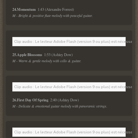
24.Momentum  
M - Bright & positive flute melody with peaceful guitar.
Clip audio : Le lecteur Adobe Flash (version 9 ou plus) est nécessaire 
25.Apple Blossoms  
M - Warm & gentle melody with cello & guitar.
Clip audio : Le lecteur Adobe Flash (version 9 ou plus) est nécessaire 
26.First Day Of Spring  
M - Delicate & emotional guitar melody with panoramic strings.
Clip audio : Le lecteur Adobe Flash (version 9 ou plus) est nécessaire 