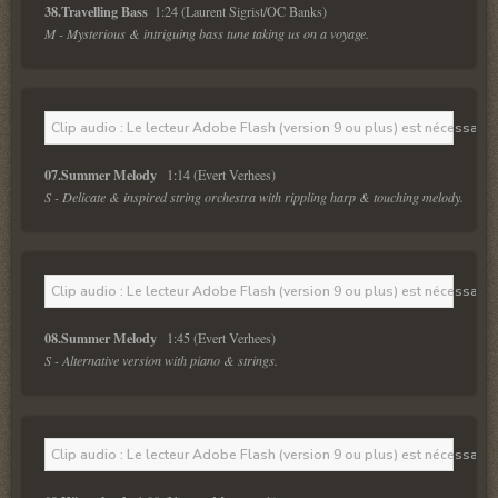
38.Travelling Bass  
M - Mysterious & intriguing bass tune taking us on a voyage.
Clip audio : Le lecteur Adobe Flash (version 9 ou plus) est nécessaire 
07.Summer Melody  
S - Delicate & inspired string orchestra with rippling harp & touching melody.
Clip audio : Le lecteur Adobe Flash (version 9 ou plus) est nécessaire 
08.Summer Melody  
S - Alternative version with piano & strings.
Clip audio : Le lecteur Adobe Flash (version 9 ou plus) est nécessaire 