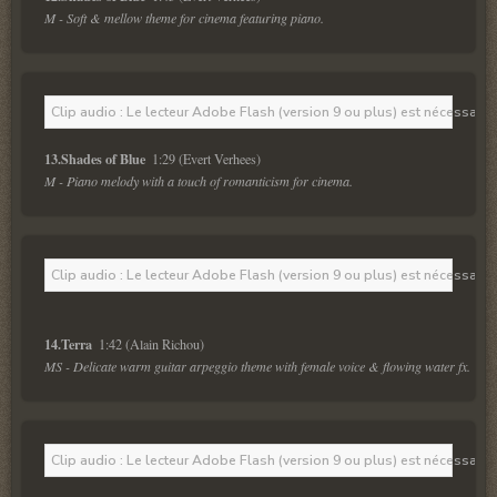
M - Soft & mellow theme for cinema featuring piano.
Clip audio : Le lecteur Adobe Flash (version 9 ou plus) est nécessaire 
13.Shades of Blue 
M - Piano melody with a touch of romanticism for cinema.
Clip audio : Le lecteur Adobe Flash (version 9 ou plus) est nécessaire 
14.Terra 
MS - Delicate warm guitar arpeggio theme with female voice & flowing water fx.
Clip audio : Le lecteur Adobe Flash (version 9 ou plus) est nécessaire 