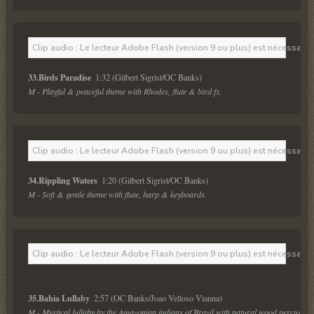
Clip audio : Le lecteur Adobe Flash (version 9 ou plus) est nécessaire 
33.Birds Paradise  
M - Playful & peaceful theme with Rhodes, flute & bird fx.
Clip audio : Le lecteur Adobe Flash (version 9 ou plus) est nécessaire 
34.Rippling Waters  
M - Soft & gentle theme with flute, harp & keyboards.
Clip audio : Le lecteur Adobe Flash (version 9 ou plus) est nécessaire 
35.Bahia Lullaby  
M - Mystical lullaby by the Amazonian indians of Brazil with natural wood percussion