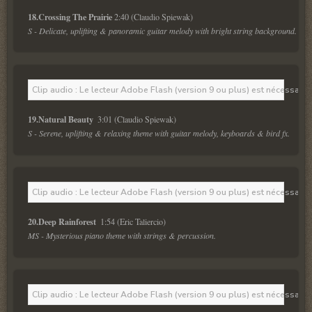
18.Crossing The Prairie 
S - Delicate, uplifting & panoramic guitar melody with bright string background. 
Clip audio : Le lecteur Adobe Flash (version 9 ou plus) est nécessaire 
19.Natural Beauty  
S - Serene, uplifting & relaxing theme with guitar melody, keyboards & bird fx. 
Clip audio : Le lecteur Adobe Flash (version 9 ou plus) est nécessaire 
20.Deep Rainforest  
MS - Mysterious piano theme with strings & percussion. 
Clip audio : Le lecteur Adobe Flash (version 9 ou plus) est nécessaire 