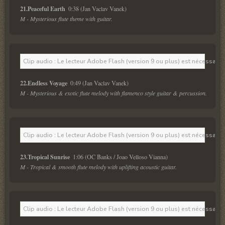
21.Peaceful Earth  
M - Mysterious flute theme with guitar. 
Clip audio : Le lecteur Adobe Flash (version 9 ou plus) est nécessaire 
22.Endless Voyage  
M - Mysterious & exotic flute melody with flamenco style guitar & percussion. 
Clip audio : Le lecteur Adobe Flash (version 9 ou plus) est nécessaire 
23.Tropical Sunrise  
M - Tropical & smooth flute melody with uplifting acoustic guitar.
Clip audio : Le lecteur Adobe Flash (version 9 ou plus) est nécessaire 