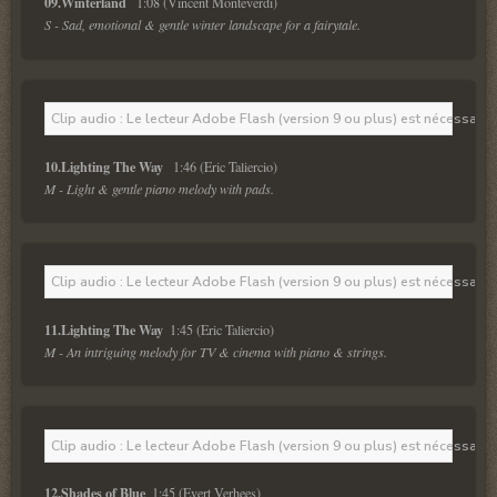
09.Winterland  
S - Sad, emotional & gentle winter landscape for a fairytale.
Clip audio : Le lecteur Adobe Flash (version 9 ou plus) est nécessaire 
10.Lighting The Way  
M - Light & gentle piano melody with pads.
Clip audio : Le lecteur Adobe Flash (version 9 ou plus) est nécessaire 
11.Lighting The Way 
M - An intriguing melody for TV & cinema with piano & strings.
Clip audio : Le lecteur Adobe Flash (version 9 ou plus) est nécessaire 
12.Shades of Blue 