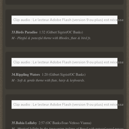
Clip audio : Le lecteur Adobe Flash (version 9 ou plus) est nécessaire 
33.Birds Paradise  
M - Playful & peaceful theme with Rhodes, flute & bird fx.
Clip audio : Le lecteur Adobe Flash (version 9 ou plus) est nécessaire 
34.Rippling Waters  
M - Soft & gentle theme with flute, harp & keyboards.
Clip audio : Le lecteur Adobe Flash (version 9 ou plus) est nécessaire 
35.Bahia Lullaby  
M - Mystical lullaby by the Amazonian indians of Brazil with natural wood percussion