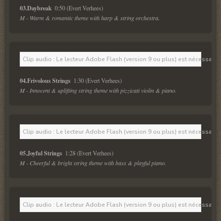
03.Daybreak  
M - Warm & romantic theme with harp & string orchestra.
Clip audio : Le lecteur Adobe Flash (version 9 ou plus) est nécessaire 
04.Frivolous Strings  
M - Innocent & uplifting string theme with pizzicati violin & piano.
Clip audio : Le lecteur Adobe Flash (version 9 ou plus) est nécessaire 
05.Joyful Strings  
M - Cheerful & bright string theme with bass & playful piano.
Clip audio : Le lecteur Adobe Flash (version 9 ou plus) est nécessaire 