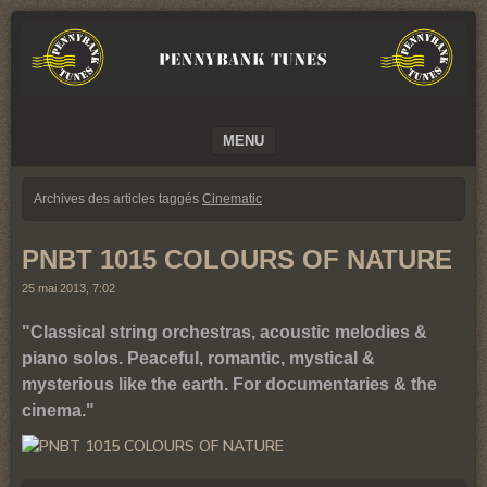
We
PENNYBANK
believe
TUNES
in
Music
MUSIC
MENU
SKIP TO CONTENT
Archives des articles taggés
Cinematic
PNBT 1015 COLOURS OF NATURE
25 mai 2013, 7:02
"Classical string orchestras, acoustic melodies &
piano solos. Peaceful, romantic, mystical &
mysterious like the earth. For documentaries & the
cinema."