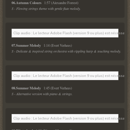
06.Autumn Colours  
S - Flowing strings theme with gentle flute melody.
Clip audio : Le lecteur Adobe Flash (version 9 ou plus) est nécessaire 
07.Summer Melody  
S - Delicate & inspired string orchestra with rippling harp & touching melody.
Clip audio : Le lecteur Adobe Flash (version 9 ou plus) est nécessaire 
08.Summer Melody  
S - Alternative version with piano & strings.
Clip audio : Le lecteur Adobe Flash (version 9 ou plus) est nécessaire 