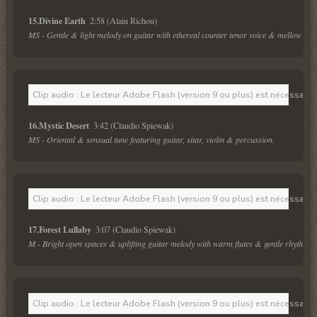
15.Divine Earth 
MS - Gentle & light melody on guitar with ethereal counter tenor voice & mellow trum
Clip audio : Le lecteur Adobe Flash (version 9 ou plus) est nécessaire 
16.Mystic Desert 
MS - Oriental & sensual tune featuring guitar, sitar, violin & percussion.
Clip audio : Le lecteur Adobe Flash (version 9 ou plus) est nécessaire 
17.Forest Lullaby 
M - Bright open spaces & uplifting guitar melody with warm flutes & gentle rhythmic.
Clip audio : Le lecteur Adobe Flash (version 9 ou plus) est nécessaire 