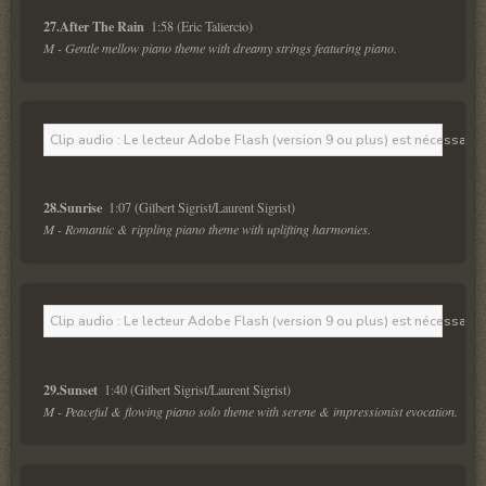
27.After The Rain  
M - Gentle mellow piano theme with dreamy strings featuring piano.
Clip audio : Le lecteur Adobe Flash (version 9 ou plus) est nécessaire 
28.Sunrise  
M - Romantic & rippling piano theme with uplifting harmonies.
Clip audio : Le lecteur Adobe Flash (version 9 ou plus) est nécessaire 
29.Sunset  
M - Peaceful & flowing piano solo theme with serene & impressionist evocation.