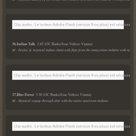
Clip audio : Le lecteur Adobe Flash (version 9 ou plus) est nécessaire 
36.Indian Talk  
M - Festive & mystical indian chant with flute from the amazonian indians with natur
Clip audio : Le lecteur Adobe Flash (version 9 ou plus) est nécessaire 
37.Blue Forest  
M - Mystical voyage through time with the native american indians.
Clip audio : Le lecteur Adobe Flash (version 9 ou plus) est nécessaire 