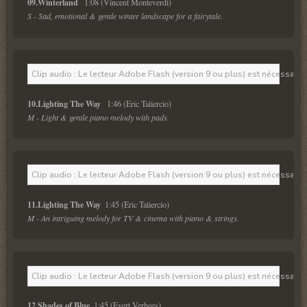
09.Winterland  
S - Sad, emotional & gentle winter landscape for a fairytale.
Clip audio : Le lecteur Adobe Flash (version 9 ou plus) est nécessaire 
10.Lighting The Way  
M - Light & gentle piano melody with pads.
Clip audio : Le lecteur Adobe Flash (version 9 ou plus) est nécessaire 
11.Lighting The Way 
M - An intriguing melody for TV & cinema with piano & strings.
Clip audio : Le lecteur Adobe Flash (version 9 ou plus) est nécessaire 
12.Shades of Blue 