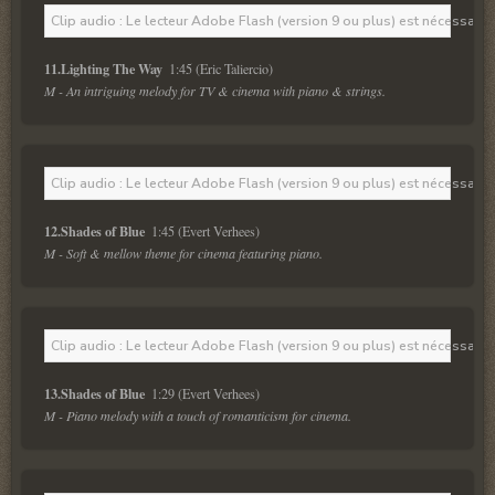
Clip audio : Le lecteur Adobe Flash (version 9 ou plus) est nécessaire 
11.Lighting The Way 
M - An intriguing melody for TV & cinema with piano & strings.
Clip audio : Le lecteur Adobe Flash (version 9 ou plus) est nécessaire 
12.Shades of Blue 
M - Soft & mellow theme for cinema featuring piano.
Clip audio : Le lecteur Adobe Flash (version 9 ou plus) est nécessaire 
13.Shades of Blue 
M - Piano melody with a touch of romanticism for cinema.