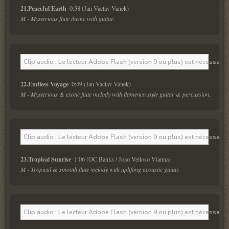
21.Peaceful Earth  
M - Mysterious flute theme with guitar. 
Clip audio : Le lecteur Adobe Flash (version 9 ou plus) est nécessaire 
22.Endless Voyage  
M - Mysterious & exotic flute melody with flamenco style guitar & percussion. 
Clip audio : Le lecteur Adobe Flash (version 9 ou plus) est nécessaire 
23.Tropical Sunrise  
M - Tropical & smooth flute melody with uplifting acoustic guitar.
Clip audio : Le lecteur Adobe Flash (version 9 ou plus) est nécessaire 