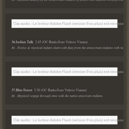
Clip audio : Le lecteur Adobe Flash (version 9 ou plus) est nécessaire 
36.Indian Talk  
M - Festive & mystical indian chant with flute from the amazonian indians with natur
Clip audio : Le lecteur Adobe Flash (version 9 ou plus) est nécessaire 
37.Blue Forest  
M - Mystical voyage through time with the native american indians.
Clip audio : Le lecteur Adobe Flash (version 9 ou plus) est nécessaire 