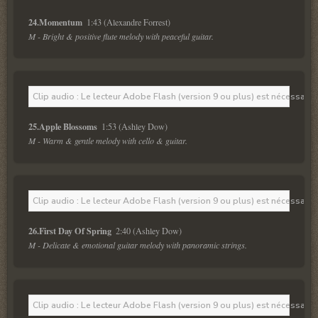
24.Momentum  
M - Bright & positive flute melody with peaceful guitar.
Clip audio : Le lecteur Adobe Flash (version 9 ou plus) est nécessaire 
25.Apple Blossoms  
M - Warm & gentle melody with cello & guitar.
Clip audio : Le lecteur Adobe Flash (version 9 ou plus) est nécessaire 
26.First Day Of Spring  
M - Delicate & emotional guitar melody with panoramic strings.
Clip audio : Le lecteur Adobe Flash (version 9 ou plus) est nécessaire 