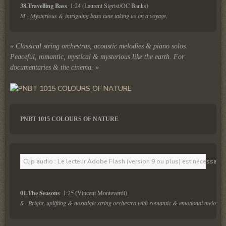
38.Travelling Bass  
M - Mysterious & intriguing bass tune taking us on a voyage.
« Classical string orchestras, acoustic melodies & piano solos.
Peaceful, romantic, mystical & mysterious like the earth. For
documentaries & the cinema. »
PNBT 1015 COLOURS OF NATURE
Clip audio : Le lecteur Adobe Flash (version 9 ou plus) est nécessaire 
01.The Seasons  
S - Bright, uplifting & nostalgic string orchestra with romantic & emotional melody
.