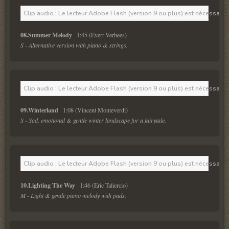
Clip audio : Le lecteur Adobe Flash (version 9 ou plus) est nécessaire 
08.Summer Melody  
S - Alternative version with piano & strings.
Clip audio : Le lecteur Adobe Flash (version 9 ou plus) est nécessaire 
09.Winterland  
S - Sad, emotional & gentle winter landscape for a fairytale.
Clip audio : Le lecteur Adobe Flash (version 9 ou plus) est nécessaire 
10.Lighting The Way  
M - Light & gentle piano melody with pads.