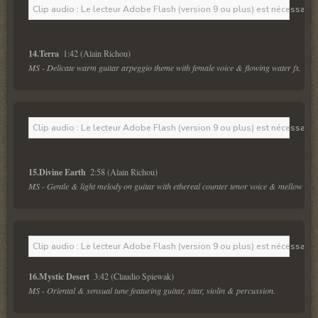
Clip audio : Le lecteur Adobe Flash (version 9 ou plus) est nécessaire 
14.Terra 
MS - Delicate warm guitar arpeggio theme with female voice & flowing water fx.
Clip audio : Le lecteur Adobe Flash (version 9 ou plus) est nécessaire 
15.Divine Earth 
MS - Gentle & light melody on guitar with ethereal counter tenor voice & mellow trum
Clip audio : Le lecteur Adobe Flash (version 9 ou plus) est nécessaire 
16.Mystic Desert 
MS - Oriental & sensual tune featuring guitar, sitar, violin & percussion.