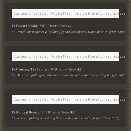
Clip audio : Le lecteur Adobe Flash (version 9 ou plus) est nécessaire 
17.Forest Lullaby 
M - Bright open spaces & uplifting guitar melody with warm flutes & gentle rhythmic.
Clip audio : Le lecteur Adobe Flash (version 9 ou plus) est nécessaire 
18.Crossing The Prairie 
S - Delicate, uplifting & panoramic guitar melody with bright string background. 
Clip audio : Le lecteur Adobe Flash (version 9 ou plus) est nécessaire 
19.Natural Beauty  
S - Serene, uplifting & relaxing theme with guitar melody, keyboards & bird fx. 