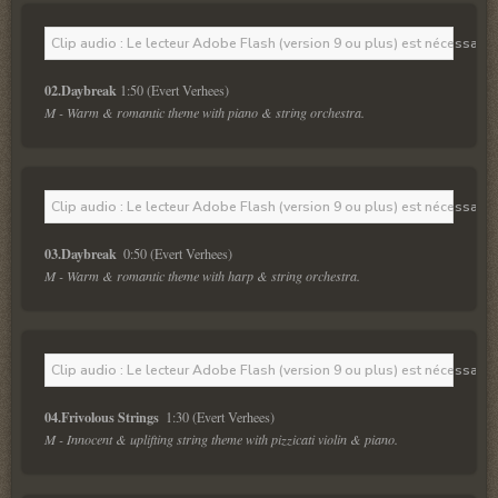
Clip audio : Le lecteur Adobe Flash (version 9 ou plus) est nécessaire 
02.Daybreak 
M - Warm & romantic theme with piano & string orchestra.
Clip audio : Le lecteur Adobe Flash (version 9 ou plus) est nécessaire 
03.Daybreak  
M - Warm & romantic theme with harp & string orchestra.
Clip audio : Le lecteur Adobe Flash (version 9 ou plus) est nécessaire 
04.Frivolous Strings  
M - Innocent & uplifting string theme with pizzicati violin & piano.