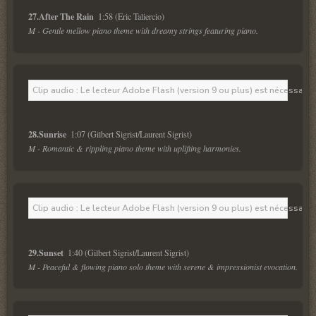
27.After The Rain  
M - Gentle mellow piano theme with dreamy strings featuring piano.
Clip audio : Le lecteur Adobe Flash (version 9 ou plus) est nécessaire 
28.Sunrise  
M - Romantic & rippling piano theme with uplifting harmonies.
Clip audio : Le lecteur Adobe Flash (version 9 ou plus) est nécessaire 
29.Sunset  
M - Peaceful & flowing piano solo theme with serene & impressionist evocation.