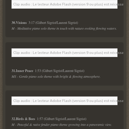
Clip audio : Le lecteur Adobe Flash (version 9 ou plus) est nécessaire 
30.Visions  
M - Meditative piano solo theme in touch with nature evoking flowing waters.
Clip audio : Le lecteur Adobe Flash (version 9 ou plus) est nécessaire 
31.Inner Peace  
MS - Gentle piano solo theme with bright & flowing atmosphere.
Clip audio : Le lecteur Adobe Flash (version 9 ou plus) est nécessaire 
32.Birds & Bees  
M - Peaceful & naive fender piano theme growing into a panoramic view.