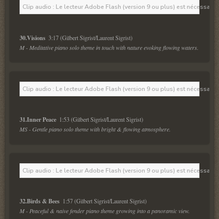
Clip audio : Le lecteur Adobe Flash (version 9 ou plus) est nécessaire 
30.Visions  
M - Meditative piano solo theme in touch with nature evoking flowing waters.
Clip audio : Le lecteur Adobe Flash (version 9 ou plus) est nécessaire 
31.Inner Peace  
MS - Gentle piano solo theme with bright & flowing atmosphere.
Clip audio : Le lecteur Adobe Flash (version 9 ou plus) est nécessaire 
32.Birds & Bees  
M - Peaceful & naive fender piano theme growing into a panoramic view.