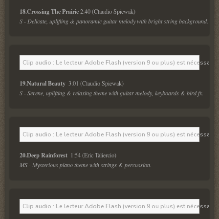
18.Crossing The Prairie 
S - Delicate, uplifting & panoramic guitar melody with bright string background. 
Clip audio : Le lecteur Adobe Flash (version 9 ou plus) est nécessaire 
19.Natural Beauty  
S - Serene, uplifting & relaxing theme with guitar melody, keyboards & bird fx. 
Clip audio : Le lecteur Adobe Flash (version 9 ou plus) est nécessaire 
20.Deep Rainforest  
MS - Mysterious piano theme with strings & percussion. 
Clip audio : Le lecteur Adobe Flash (version 9 ou plus) est nécessaire 