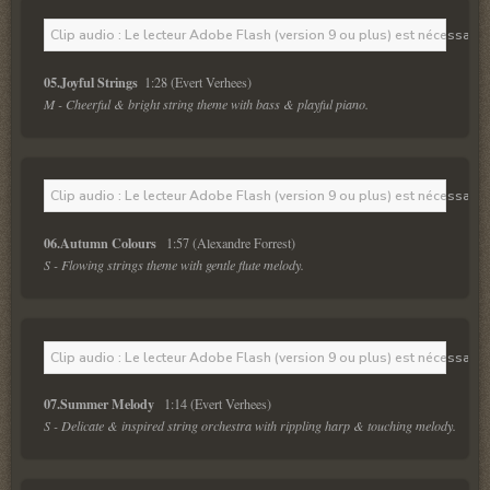
Clip audio : Le lecteur Adobe Flash (version 9 ou plus) est nécessaire 
05.Joyful Strings  
M - Cheerful & bright string theme with bass & playful piano.
Clip audio : Le lecteur Adobe Flash (version 9 ou plus) est nécessaire 
06.Autumn Colours  
S - Flowing strings theme with gentle flute melody.
Clip audio : Le lecteur Adobe Flash (version 9 ou plus) est nécessaire 
07.Summer Melody  
S - Delicate & inspired string orchestra with rippling harp & touching melody.