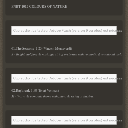
PNBT 1015 COLOURS OF NATURE
Clip audio : Le lecteur Adobe Flash (version 9 ou plus) est nécessaire 
01.The Seasons  
S - Bright, uplifting & nostalgic string orchestra with romantic & emotional melody
.
Clip audio : Le lecteur Adobe Flash (version 9 ou plus) est nécessaire 
02.Daybreak 
M - Warm & romantic theme with piano & string orchestra.
Clip audio : Le lecteur Adobe Flash (version 9 ou plus) est nécessaire 