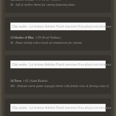
M - Soft & mellow theme for cinema featuring piano.
Clip audio : Le lecteur Adobe Flash (version 9 ou plus) est nécessaire 
13.Shades of Blue 
M - Piano melody with a touch of romanticism for cinema.
Clip audio : Le lecteur Adobe Flash (version 9 ou plus) est nécessaire 
14.Terra 
MS - Delicate warm guitar arpeggio theme with female voice & flowing water fx.
Clip audio : Le lecteur Adobe Flash (version 9 ou plus) est nécessaire 