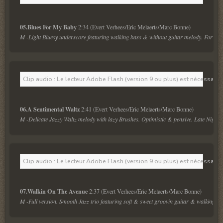
05.Blues For My Baby 
M -Light Bluesy underscore featuring walking bass & without guitar melody. For pri
Clip audio : Le lecteur Adobe Flash (version 9 ou plus) est nécessaire 
06.A Sentimental Waltz 
M -Delicate Jazzy Waltz melody with lazy Brushes. Optimistic & pensive. Late Night, 
Clip audio : Le lecteur Adobe Flash (version 9 ou plus) est nécessaire 
07.Walkin On The Avenue 
M -Full version. Smooth Jazz trio featuring soft & sweet groovin guitar & walking ba