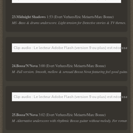
23.Midnight Shadows 
MS -Bass & drums underscore. Light tension for Detective stories & TV themes.
Clip audio : Le lecteur Adobe Flash (version 9 ou plus) est nécessaire 
24.Bossa'N'Nova 
M -Full version. Smooth, mellow & sensual Bossa Nova featuring feel good guitar melo
Clip audio : Le lecteur Adobe Flash (version 9 ou plus) est nécessaire 
25.Bossa'N'Nova 
M -Alternative underscore with rhythmic Bossa guitar without melody. For romantic 