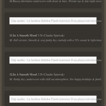
M Bluesy alternative underscore with drum & bass. Private eye & late night street sc
Clip audio : Le lecteur Adobe Flash (version 9 ou plus) est nécessaire 
11.In A Smooth Mood 
M -Full version. Smooth & sexy funky Jazz melody with a 70's sound & light-hearted 
Clip audio : Le lecteur Adobe Flash (version 9 ou plus) est nécessaire 
12.In A Smooth Mood 
M -Funky Jazz underscore with chill out atmosphere. For happy holidays & family m
Clip audio : Le lecteur Adobe Flash (version 9 ou plus) est nécessaire 