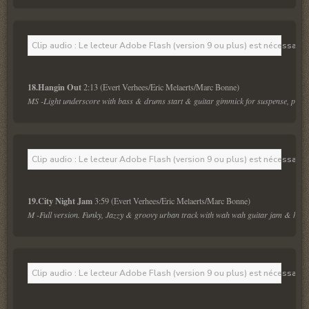
Clip audio : Le lecteur Adobe Flash (version 9 ou plus) est nécessaire 
18.Hangin Out 
MS -Light underscore with bass & drums start & guitar gimmick for suspense, police 
Clip audio : Le lecteur Adobe Flash (version 9 ou plus) est nécessaire 
19.City Night Jam 
M -Full version. Funky, Jazzy & groovy urban track with wah wah guitar jam & heavy b
Clip audio : Le lecteur Adobe Flash (version 9 ou plus) est nécessaire 