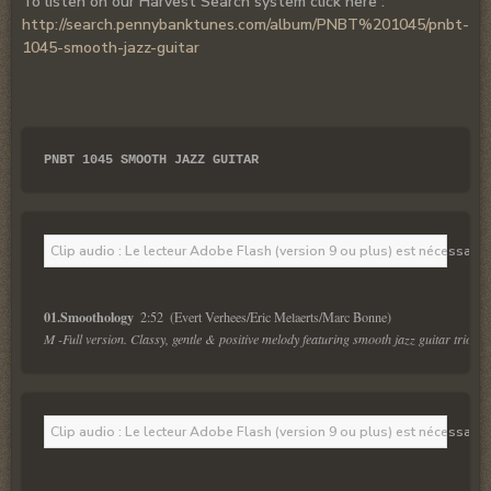
To listen on our Harvest Search system click here :
http://search.pennybanktunes.com/album/PNBT%201045/pnbt-
1045-smooth-jazz-guitar
PNBT 1045 SMOOTH JAZZ GUITAR
Clip audio : Le lecteur Adobe Flash (version 9 ou plus) est nécessaire 
01.Smoothology  
M -Full version. Classy, gentle & positive melody featuring smooth jazz guitar trio. Coo
Clip audio : Le lecteur Adobe Flash (version 9 ou plus) est nécessaire 