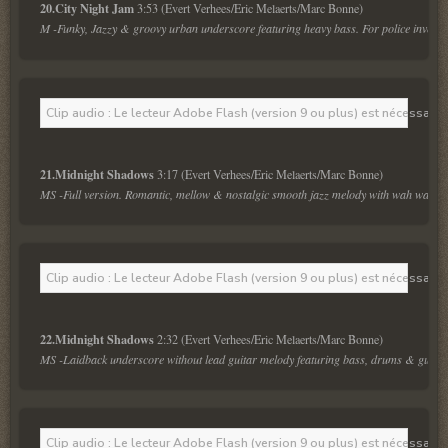
20.City Night Jam 
M -Funky, Jazzy & groovy urban underscore featuring heavy bass. For police investiga
Clip audio : Le lecteur Adobe Flash (version 9 ou plus) est nécessaire 
21.Midnight Shadows 
MS -Full version. Romantic, mellow & nostalgic smooth jazz melody with wah wah guit
Clip audio : Le lecteur Adobe Flash (version 9 ou plus) est nécessaire 
22.Midnight Shadows 
MS -Laidback underscore without lead guitar melody featuring bass, drums & guitar rif
Clip audio : Le lecteur Adobe Flash (version 9 ou plus) est nécessaire 