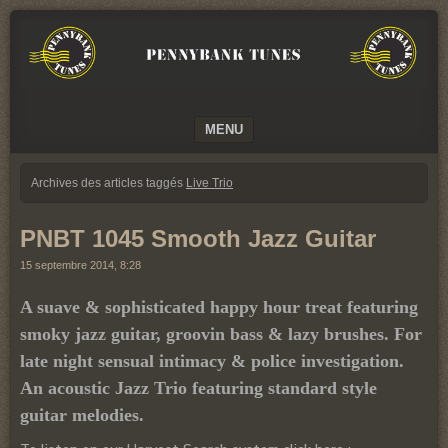
We
PENNYBANK
believe
TUNES
in
Music
MUSIC
MENU
SKIP TO CONTENT
Archives des articles taggés
Live Trio
PNBT 1045 Smooth Jazz Guitar
15 septembre 2014, 8:28
A suave & sophisticated happy hour treat featuring
smoky jazz guitar, groovin bass & lazy brushes. For
late night sensual intimacy & police investigation.
An acoustic Jazz Trio featuring standard style
guitar melodies.