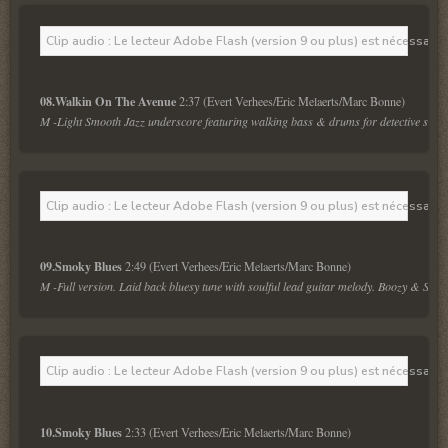
Clip audio : Le lecteur Adobe Flash (version 9 ou plus) est nécessaire 
08.Walkin On The Avenue 
M -Light Smooth Jazz underscore featuring walking bass & drums for detective storie
Clip audio : Le lecteur Adobe Flash (version 9 ou plus) est nécessaire 
09.Smoky Blues 
M -Full version. Laid back bluesy tune with soulful lead guitar melody. Boozy & Smok
Clip audio : Le lecteur Adobe Flash (version 9 ou plus) est nécessaire 
10.Smoky Blues 