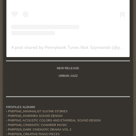
A post shared by Pennybank Tunes Nick Szymanski (@pennybanktunes)
NEW RELEASE
URBAN JAZZ
PROFILES ALBUMS
PNBP043_MINIMALIST GUITAR STORIES
PNBP042_MARIMBA SOUND DESIGN
PNBP041 ACOUSTIC COLORS AND ETHEREAL SOUND DESIGN
PNBP040_CINEMATIC CHAMBER MUSIC
PNBP039_DARK CINEMATIC DRAMA VOL 2
PNBP038_CREATIVE PIANO PIECES