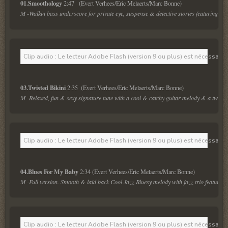
01.Smoothology 
M -Walkin bass underscore for private eye, suspense & detective stories featuring po
Clip audio : Le lecteur Adobe Flash (version 9 ou plus) est nécessaire 
03.Twisted Bikini 
M -Relaxed, fun & sexy signature tune with a cool & catchy guitar melody & a twist g
Clip audio : Le lecteur Adobe Flash (version 9 ou plus) est nécessaire 
04.Blues For My Baby 
M -Full version. Smooth & laid back Cool Jazz Bluesy melody with jazz trio featuring 
Clip audio : Le lecteur Adobe Flash (version 9 ou plus) est nécessaire 