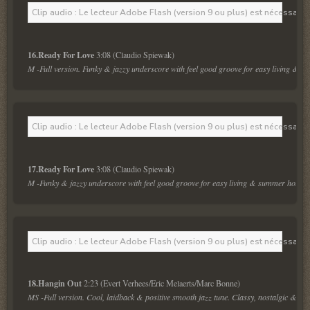
Clip audio : Le lecteur Adobe Flash (version 9 ou plus) est nécessaire 
16.Ready For Love 
M -Full version. Funky & jazzy underscore with feel good groove for easy living & s
Clip audio : Le lecteur Adobe Flash (version 9 ou plus) est nécessaire 
17.Ready For Love 
M -Funky & jazzy underscore with feel good groove for easy living & summer holiday
Clip audio : Le lecteur Adobe Flash (version 9 ou plus) est nécessaire 
18.Hangin Out 
MS -Full version. Cool, laidback & positive smooth jazz tune. Classy, nostalgic & sop