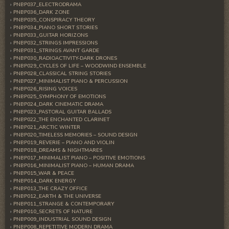
PNBP037_ELECTRODRAMA
PNBP036_DARK ZONE
PNBP035_CONSPIRACY THEORY
PNBP034_PIANO SHORT STORIES
PNBP033_GUITAR HORIZONS
PNBP032_STRINGS IMPRESSIONS
PNBP031_STRINGS AVANT GARDE
PNBP030_RADIOACTIVITY-DARK DRONES
PNBP029_CYCLES OF LIFE – WOODWIND ENSEMBLE
PNBP028_CLASSICAL STRING STORIES
PNBP027_MINIMALIST PIANO & PERCUSSION
PNBP026_RISING VOICES
PNBP025_SYMPHONY OF EMOTIONS
PNBP024_DARK CINEMATIC DRAMA
PNBP023_PASTORAL GUITAR BALLADS
PNBP022_THE ENCHANTED CLARINET
PNBP021_ARCTIC WINTER
PNBP020_TIMELESS MEMORIES – SOUND DESIGN
PNBP019_REVERIE – PIANO AND VIOLIN
PNBP018_DREAMS & NIGHTMARES
PNBP017_MINIMALIST PIANO – POSITIVE EMOTIONS
PNBP016_MINIMALIST PIANO – HUMAN DRAMA
PNBP015_WAR & PEACE
PNBP014_DARK ENERGY
PNBP013_THE CRAZY OFFICE
PNBP012_EARTH & THE UNIVERSE
PNBP011_STRANGE & CONTEMPORARY
PNBP010_SECRETS OF NATURE
PNBP009_INDUSTRIAL SOUND DESIGN
PNBP008_REPETITIVE MODERN DRAMA