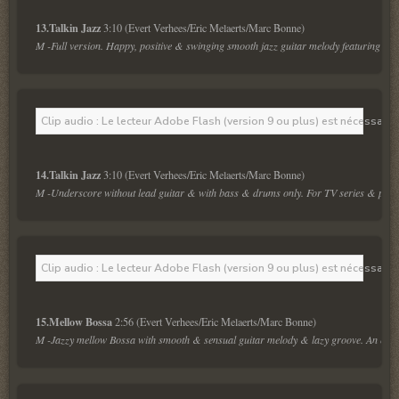
13.Talkin Jazz 
M -Full version. Happy, positive & swinging smooth jazz guitar melody featuring guit
Clip audio : Le lecteur Adobe Flash (version 9 ou plus) est nécessaire 
14.Talkin Jazz 
M -Underscore without lead guitar & with bass & drums only. For TV series & police
Clip audio : Le lecteur Adobe Flash (version 9 ou plus) est nécessaire 
15.Mellow Bossa 
M -Jazzy mellow Bossa with smooth & sensual guitar melody & lazy groove. An exoti