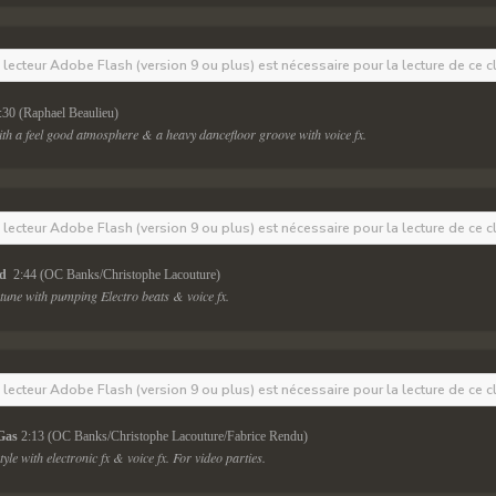
e lecteur Adobe Flash (version 9 ou plus) est nécessaire pour la lecture de ce c
:30 (Raphael Beaulieu)
h a feel good atmosphere & a heavy dancefloor groove with voice fx.
e lecteur Adobe Flash (version 9 ou plus) est nécessaire pour la lecture de ce c
d 
 2:44 (OC Banks/Christophe Lacouture)
une with pumping Electro beats & voice fx.
e lecteur Adobe Flash (version 9 ou plus) est nécessaire pour la lecture de ce c
Gas 
2:13 (OC Banks/Christophe Lacouture/Fabrice Rendu)
yle with electronic fx & voice fx. For video parties.