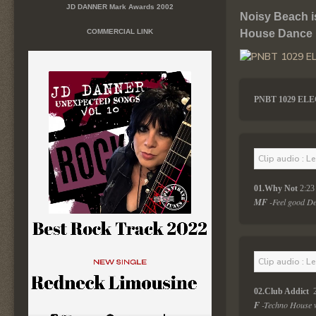
JD DANNER Mark Awards 2002
Noisy Beach i
COMMERCIAL LINK
House Dance mi
PNBT 1029 EL
Clip audio : L
01.Why Not
 2:23
MF 
-Feel good De
Clip audio : L
02.Club Addict 
 
F 
-Techno House w