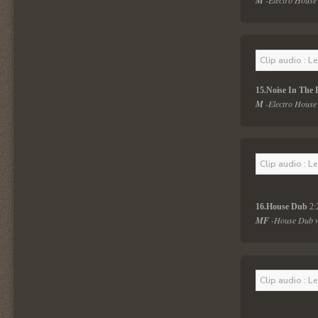
M 
-Electro House 
Clip audio : L
15.Noise In The 
M
 -Electro House 
Clip audio : L
16.House Dub
 2
MF 
-House Dub wi
Clip audio : L