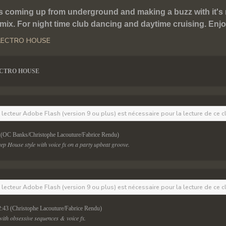
s coming up from underground and making a buzz with it's 
x. For night time club dancing and daytime cruising. Enjoy
ECTRO HOUSE
e lecteur Adobe Flash (version 9 ou plus) est nécessaire pour la lecture de ce c
 (OC Banks/Christophe Lacouture/Fabrice Rendu)
ep House style with voice fx on a party upbeat groove.
e lecteur Adobe Flash (version 9 ou plus) est nécessaire pour la lecture de ce c
2:43 (Christophe Lacouture/Fabrice Rendu)
ith obsessive sequences & voice fx.