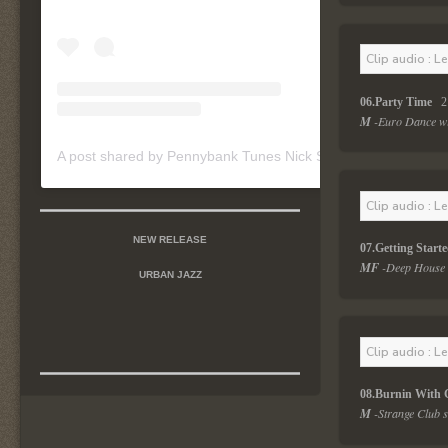
Clip audio : L
06.Party Time  
 2
M 
-Euro Dance wit
A post shared by Pennybank Tunes Nick Szymanski (@pennybanktunes)
Clip audio : L
NEW RELEASE
07.Getting Starte
MF 
-Deep House t
URBAN JAZZ
Clip audio : L
08.Burnin With 
M 
-Strange Club st