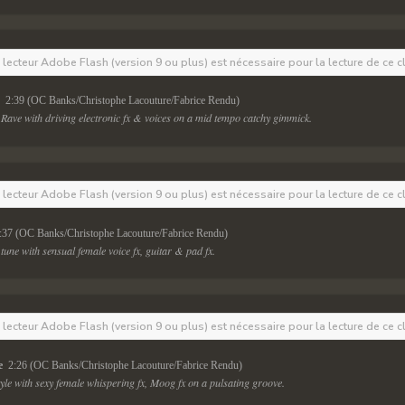
e lecteur Adobe Flash (version 9 ou plus) est nécessaire pour la lecture de ce c
 
 2:39 (OC Banks/Christophe Lacouture/Fabrice Rendu)
Rave with driving electronic fx & voices on a mid tempo catchy gimmick.
e lecteur Adobe Flash (version 9 ou plus) est nécessaire pour la lecture de ce c
:37 (OC Banks/Christophe Lacouture/Fabrice Rendu)
tune with sensual female voice fx, guitar & pad fx.
e lecteur Adobe Flash (version 9 ou plus) est nécessaire pour la lecture de ce c
e 
 2:26 (OC Banks/Christophe Lacouture/Fabrice Rendu)
le with sexy female whispering fx, Moog fx on a pulsating groove.