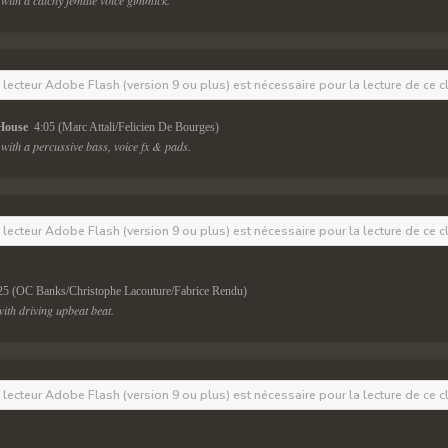
with a catchy female voice gimmick.
e lecteur Adobe Flash (version 9 ou plus) est nécessaire pour la lecture de ce c
House 
 4:05 (Marc Attali/Felicien De Bourges)
with a percussive bass, voice fx & pads.
e lecteur Adobe Flash (version 9 ou plus) est nécessaire pour la lecture de ce c
:25 (OC Banks/Christophe Lacouture/Fabrice Rendu)
th driving upbeat beat.
e lecteur Adobe Flash (version 9 ou plus) est nécessaire pour la lecture de ce c