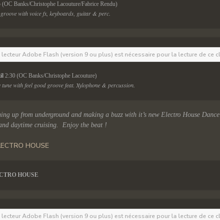
5 (OC Banks/Christophe Lacouture/Fabrice Rendu)
groove with voice fx, keyboards, guitar & perc.
e lecteur Adobe Flash (version 9 ou plus) est nécessaire pour la lecture de ce c
l 
2:30 (OC Banks/Christophe Lacouture)
tune with feel good groove feat. Xylophone & percussion.
ing up from underground and making a buzz with it’s new Electro House Dance
and daytime cruising. Enjoy the beat !
ECTRO HOUS
E
e lecteur Adobe Flash (version 9 ou plus) est nécessaire pour la lecture de ce c