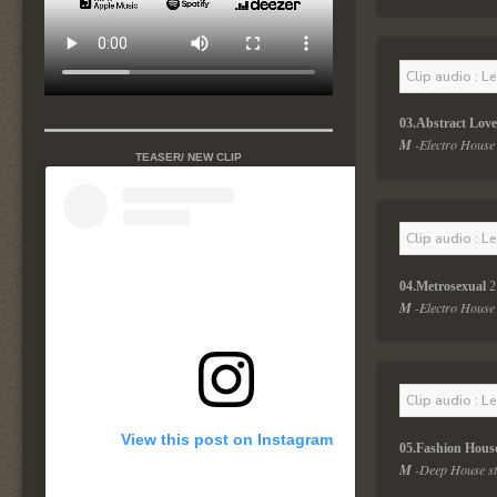
Clip audio : L
03.Abstract Love
M 
-Electro House 
TEASER/ NEW CLIP
Clip audio : L
04.Metrosexual
 2
M 
-Electro House 
Clip audio : L
View this post on Instagram
05.Fashion Hous
M 
-Deep House sty