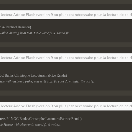
e lecteur Adobe Flash (version 9 ou plus) est nécessaire pour la lecture de ce c
:34(Raphael Beaulieu)
ith a driving beat feat. Male voice fx & sound fx.
e lecteur Adobe Flash (version 9 ou plus) est nécessaire pour la lecture de ce c
OC Banks/Christophe Lacouture/Fabrice Rendu)
yle with mellow synths, voices & sax. To cool down after the party.
e lecteur Adobe Flash (version 9 ou plus) est nécessaire pour la lecture de ce c
ures
 2:15 OC Banks/Christophe Lacouture/Fabrice Rendu)
c House with electronic sound fx & voices.