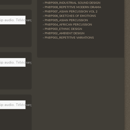
PNBP009_INDUSTRIAL SOUND DESIGN
PNBP008_REPETITIVE MODERN DRAMA
PNBP007_ASIAN PERCUSSION VOL 2
PNBP006_SKETCHES OF EMOTIONS
lip audio. Téléchargez la dernière version 
ici
. Vous devez aussi avoir JavaScript
PNBP005_ASIAN PERCUSSION
PNBP004_AFRICAN PERCUSSION
PNBP003_ETHNIC DESIGN
PNBP002_AMBIENT DESIGN
PNBP001_REPETITIVE VARIATIONS
lip audio. Téléchargez la dernière version 
ici
. Vous devez aussi avoir JavaScript
lip audio. Téléchargez la dernière version 
ici
. Vous devez aussi avoir JavaScript