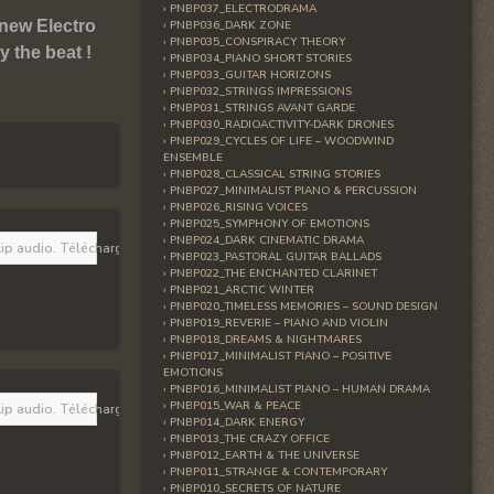
PNBP037_ELECTRODRAMA
new Electro
PNBP036_DARK ZONE
PNBP035_CONSPIRACY THEORY
 the beat !
PNBP034_PIANO SHORT STORIES
PNBP033_GUITAR HORIZONS
PNBP032_STRINGS IMPRESSIONS
PNBP031_STRINGS AVANT GARDE
PNBP030_RADIOACTIVITY-DARK DRONES
PNBP029_CYCLES OF LIFE – WOODWIND
ENSEMBLE
PNBP028_CLASSICAL STRING STORIES
PNBP027_MINIMALIST PIANO & PERCUSSION
PNBP026_RISING VOICES
PNBP025_SYMPHONY OF EMOTIONS
PNBP024_DARK CINEMATIC DRAMA
lip audio. Téléchargez la dernière version 
ici
. Vous devez aussi avoir JavaScript
PNBP023_PASTORAL GUITAR BALLADS
PNBP022_THE ENCHANTED CLARINET
PNBP021_ARCTIC WINTER
PNBP020_TIMELESS MEMORIES – SOUND DESIGN
PNBP019_REVERIE – PIANO AND VIOLIN
PNBP018_DREAMS & NIGHTMARES
PNBP017_MINIMALIST PIANO – POSITIVE
EMOTIONS
PNBP016_MINIMALIST PIANO – HUMAN DRAMA
PNBP015_WAR & PEACE
lip audio. Téléchargez la dernière version 
ici
. Vous devez aussi avoir JavaScript
PNBP014_DARK ENERGY
PNBP013_THE CRAZY OFFICE
PNBP012_EARTH & THE UNIVERSE
PNBP011_STRANGE & CONTEMPORARY
PNBP010_SECRETS OF NATURE