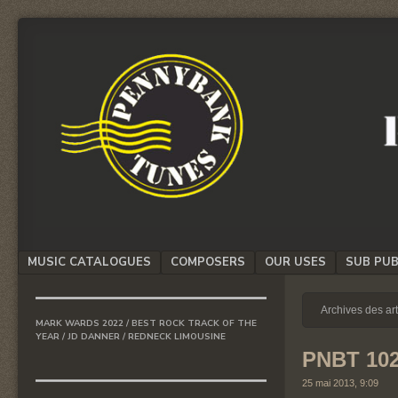
We
PENNYBANK
believe
TUNES
in
Music
MUSIC
Menu
MUSIC CATALOGUES
COMPOSERS
OUR USES
SUB PUB
SKIP TO CONTENT
Archives des ar
MARK WARDS 2022 / BEST ROCK TRACK OF THE
YEAR / JD DANNER / REDNECK LIMOUSINE
PNBT 10
25 mai 2013, 9:09