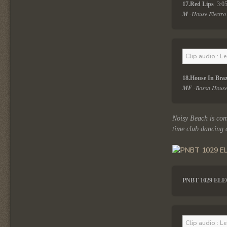
17.Red Lips 
 3:0
M 
-House Electro 
Clip audio : L
18.House In Brazi
MF 
-Bossa House 
Noisy Beach is com
time club dancing 
PNBT 1029 EL
Clip audio : L