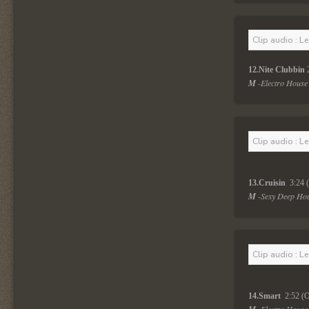
Clip audio : L
12.Nite Clubbin
 
M 
-Electro House 
Clip audio : L
13.Cruisin 
 3:24 
M
 -Sexy Deep Hou
Clip audio : L
14.Smart 
 2:52 (