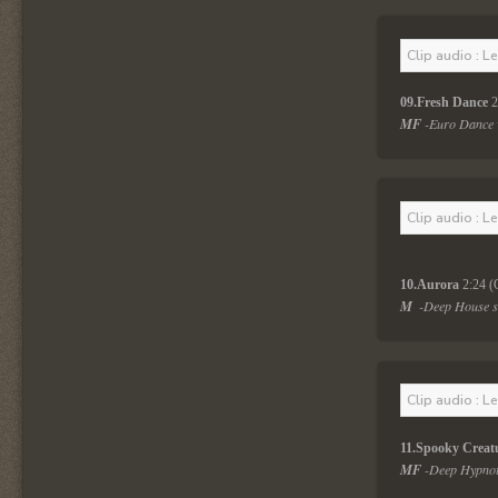
Clip audio : L
09.Fresh Dance 
2
MF 
-Euro Dance w
Clip audio : L
10.Aurora 
2:24 (
M 
 -Deep House st
Clip audio : L
11.Spooky Creat
MF 
-Deep Hypnoti