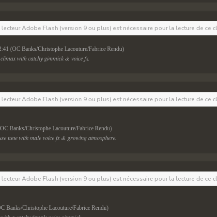
e lecteur Adobe Flash (version 9 ou plus) est nécessaire pour la lecture de ce c
2:41 (OC Banks/Christophe Lacouture/Fabrice Rendu)
climax with catchy gimmick & voice fx.
e lecteur Adobe Flash (version 9 ou plus) est nécessaire pour la lecture de ce c
(OC Banks/Christophe Lacouture/Fabrice Rendu)
se tune with male voice fx & growing atmosphere.
e lecteur Adobe Flash (version 9 ou plus) est nécessaire pour la lecture de ce c
OC Banks/Christophe Lacouture/Fabrice Rendu)