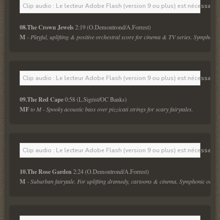
Clip audio : Le lecteur Adobe Flash (version 9 ou plus) est nécessaire 
08.The Crown Jewels 
M
 - Playful, uplifting & positive orchestral score for cinema & TV series. Symphonic
Clip audio : Le lecteur Adobe Flash (version 9 ou plus) est nécessaire 
09.The Red Cape 
MF
 to M - Spooky acoustic bass over pizzicati strings for scary fairytales. 
Clip audio : Le lecteur Adobe Flash (version 9 ou plus) est nécessaire 
10.The Rose Garden 
M
 - Suburban fairytale. For uplifting dramedy, cartoons & cinema. Symphonic orches