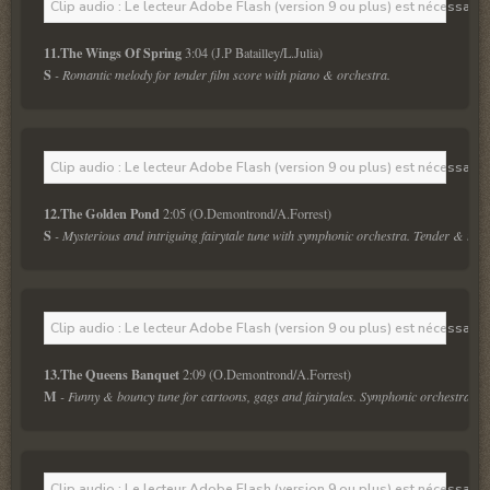
Clip audio : Le lecteur Adobe Flash (version 9 ou plus) est nécessaire 
11.The Wings Of Spring 
S
 - Romantic melody for tender film score with piano & orchestra.
Clip audio : Le lecteur Adobe Flash (version 9 ou plus) est nécessaire 
12.The Golden Pond 
S
 - Mysterious and intriguing fairytale tune with symphonic orchestra. Tender & touc
Clip audio : Le lecteur Adobe Flash (version 9 ou plus) est nécessaire 
13.The Queens Banquet 
M
 - Funny & bouncy tune for cartoons, gags and fairytales. Symphonic orchestra. 
Clip audio : Le lecteur Adobe Flash (version 9 ou plus) est nécessaire 