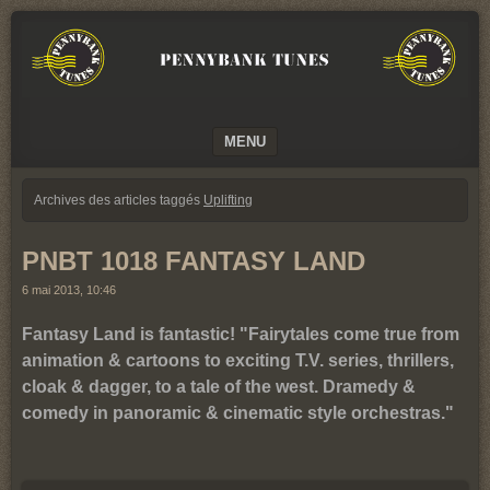
We
PENNYBANK
believe
TUNES
in
Music
MUSIC
MENU
SKIP TO CONTENT
Archives des articles taggés
Uplifting
PNBT 1018 FANTASY LAND
6 mai 2013, 10:46
Fantasy Land is fantastic! "Fairytales come true from
animation & cartoons to exciting T.V. series, thrillers,
cloak & dagger, to a tale of the west. Dramedy &
comedy in panoramic & cinematic style orchestras."