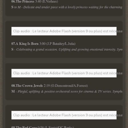
06.The Princess 
S
 to M - Delicate and tender piece with a lovely princess waiting for the charming pr
Clip audio : Le lecteur Adobe Flash (version 9 ou plus) est nécessaire 
07.A King Is Born 
S
 - Celebrating a grand occasion. Uplifting and growing emotional intensity. Symphon
Clip audio : Le lecteur Adobe Flash (version 9 ou plus) est nécessaire 
08.The Crown Jewels 
M
 - Playful, uplifting & positive orchestral score for cinema & TV series. Symphonic
Clip audio : Le lecteur Adobe Flash (version 9 ou plus) est nécessaire 
09.The Red Cape 