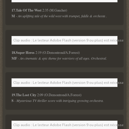
17.Tale Of The West 
M
 - An uplifting tale of the wild west with trumpet, fiddle & orchesta . 
Clip audio : Le lecteur Adobe Flash (version 9 ou plus) est nécessaire 
18.Super Heros 
MF
 - An cinematic & epic theme for warriors of all ages. Orchestral. 
Clip audio : Le lecteur Adobe Flash (version 9 ou plus) est nécessaire 
19.The Lost City 
S
 - Mysterious TV thriller score with intriguing growing orchestra. 
Clip audio : Le lecteur Adobe Flash (version 9 ou plus) est nécessaire 