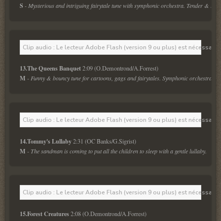
S
 - Mysterious and intriguing fairytale tune with symphonic orchestra. Tender & touc
Clip audio : Le lecteur Adobe Flash (version 9 ou plus) est nécessaire 
13.The Queens Banquet 
M
 - Funny & bouncy tune for cartoons, gags and fairytales. Symphonic orchestra. 
Clip audio : Le lecteur Adobe Flash (version 9 ou plus) est nécessaire 
14.Tommy's Lullaby 
M
 - The sandman is coming to put all the children to sleep with a gentle lullaby.
Clip audio : Le lecteur Adobe Flash (version 9 ou plus) est nécessaire 
15.Forest Creatures 