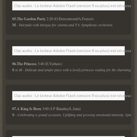
Clip audio : Le lecteur Adobe Flash (version 9 ou plus) est nécessaire 
05.The Garden Party 
M
 - Fairytale with intrigue for cinema and T.V. Symphonic orchestra.
Clip audio : Le lecteur Adobe Flash (version 9 ou plus) est nécessaire 
06.The Princess 
S
 to M - Delicate and tender piece with a lovely princess waiting for the charming pr
Clip audio : Le lecteur Adobe Flash (version 9 ou plus) est nécessaire 
07.A King Is Born 
S
 - Celebrating a grand occasion. Uplifting and growing emotional intensity. Symphon