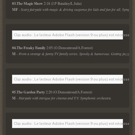
03.The Magic Show 
MF 
- Scary fairytale with magic & driving suspense for kids and fun for all. Symphon
Clip audio : Le lecteur Adobe Flash (version 9 ou plus) est nécessaire 
04.The Freaky Family 
M
 - From a strange & funny TV family series. Spooky & humorous. Getting jazzy at 
Clip audio : Le lecteur Adobe Flash (version 9 ou plus) est nécessaire 
05.The Garden Party 
M
 - Fairytale with intrigue for cinema and T.V. Symphonic orchestra.
Clip audio : Le lecteur Adobe Flash (version 9 ou plus) est nécessaire 