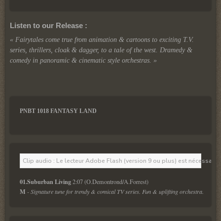
Listen to our Release :
« Fairytales come true from animation & cartoons to exciting T.V.
series, thrillers, cloak & dagger, to a tale of the west. Dramedy &
comedy in panoramic & cinematic style orchestras. »
PNBT 1018 FANTASY LAND
Clip audio : Le lecteur Adobe Flash (version 9 ou plus) est nécessaire 
01.Suburban Living 
M
 - Signature tune for trendy & comical TV series. Fun & uplifting orchestra.