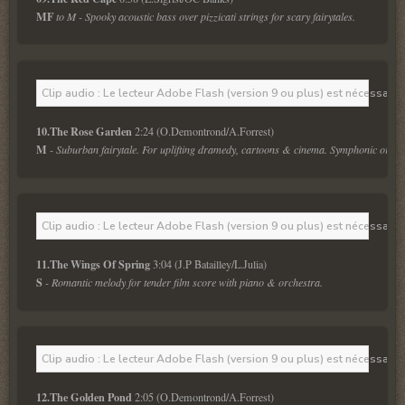
MF
 to M - Spooky acoustic bass over pizzicati strings for scary fairytales. 
Clip audio : Le lecteur Adobe Flash (version 9 ou plus) est nécessaire 
10.The Rose Garden 
M
 - Suburban fairytale. For uplifting dramedy, cartoons & cinema. Symphonic orches
Clip audio : Le lecteur Adobe Flash (version 9 ou plus) est nécessaire 
11.The Wings Of Spring 
S
 - Romantic melody for tender film score with piano & orchestra.
Clip audio : Le lecteur Adobe Flash (version 9 ou plus) est nécessaire 
12.The Golden Pond 