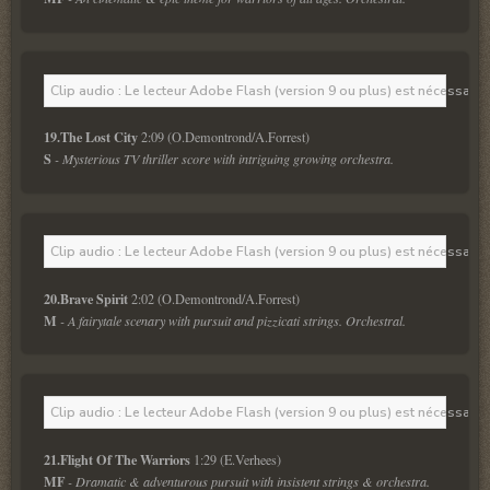
Clip audio : Le lecteur Adobe Flash (version 9 ou plus) est nécessaire 
19.The Lost City 
S
 - Mysterious TV thriller score with intriguing growing orchestra. 
Clip audio : Le lecteur Adobe Flash (version 9 ou plus) est nécessaire 
20.Brave Spirit 
M
 - A fairytale scenary with pursuit and pizzicati strings. Orchestral. 
Clip audio : Le lecteur Adobe Flash (version 9 ou plus) est nécessaire 
21.Flight Of The Warriors 
MF
 - Dramatic & adventurous pursuit with insistent strings & orchestra.