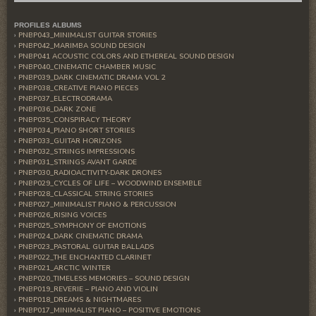
PROFILES ALBUMS
PNBP043_MINIMALIST GUITAR STORIES
PNBP042_MARIMBA SOUND DESIGN
PNBP041 ACOUSTIC COLORS AND ETHEREAL SOUND DESIGN
PNBP040_CINEMATIC CHAMBER MUSIC
PNBP039_DARK CINEMATIC DRAMA VOL 2
PNBP038_CREATIVE PIANO PIECES
PNBP037_ELECTRODRAMA
PNBP036_DARK ZONE
PNBP035_CONSPIRACY THEORY
PNBP034_PIANO SHORT STORIES
PNBP033_GUITAR HORIZONS
PNBP032_STRINGS IMPRESSIONS
PNBP031_STRINGS AVANT GARDE
PNBP030_RADIOACTIVITY-DARK DRONES
PNBP029_CYCLES OF LIFE – WOODWIND ENSEMBLE
PNBP028_CLASSICAL STRING STORIES
PNBP027_MINIMALIST PIANO & PERCUSSION
PNBP026_RISING VOICES
PNBP025_SYMPHONY OF EMOTIONS
PNBP024_DARK CINEMATIC DRAMA
PNBP023_PASTORAL GUITAR BALLADS
PNBP022_THE ENCHANTED CLARINET
PNBP021_ARCTIC WINTER
PNBP020_TIMELESS MEMORIES – SOUND DESIGN
PNBP019_REVERIE – PIANO AND VIOLIN
PNBP018_DREAMS & NIGHTMARES
PNBP017_MINIMALIST PIANO – POSITIVE EMOTIONS