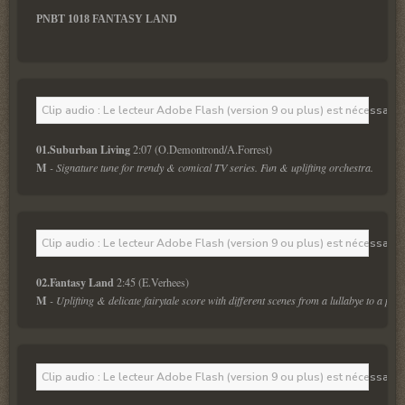
PNBT 1018 FANTASY LAND
Clip audio : Le lecteur Adobe Flash (version 9 ou plus) est nécessaire 
01.Suburban Living 
M
 - Signature tune for trendy & comical TV series. Fun & uplifting orchestra.
Clip audio : Le lecteur Adobe Flash (version 9 ou plus) est nécessaire 
02.Fantasy Land 
M
 - Uplifting & delicate fairytale score with different scenes from a lullabye to a pu
Clip audio : Le lecteur Adobe Flash (version 9 ou plus) est nécessaire 