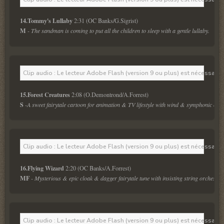
14.Tommy's Lullaby 
M
 - The sandman is coming to put all the children to sleep with a gentle lullaby.
Clip audio : Le lecteur Adobe Flash (version 9 ou plus) est nécessaire 
15.Forest Creatures 
S
 -A sweet fairytale cartoon for animation & TV lifestyle with wind & symphonic orch
Clip audio : Le lecteur Adobe Flash (version 9 ou plus) est nécessaire 
16.Flying Wizard 
MF
 - Mysterious & epic cloak & dagger fairytale tune with insisting string orchestra.
Clip audio : Le lecteur Adobe Flash (version 9 ou plus) est nécessaire 