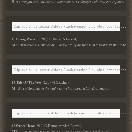
S
 -A sweet fairytale cartoon for animation & TV lifestyle with wind & symphonic orch
Clip audio : Le lecteur Adobe Flash (version 9 ou plus) est nécessaire 
16.Flying Wizard 
MF
 - Mysterious & epic cloak & dagger fairytale tune with insisting string orchestra.
Clip audio : Le lecteur Adobe Flash (version 9 ou plus) est nécessaire 
17.Tale Of The West 
M
 - An uplifting tale of the wild west with trumpet, fiddle & orchesta . 
Clip audio : Le lecteur Adobe Flash (version 9 ou plus) est nécessaire 
18.Super Heros 
MF
 - An cinematic & epic theme for warriors of all ages. Orchestral. 