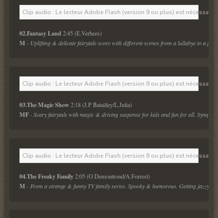
Clip audio : Le lecteur Adobe Flash (version 9 ou plus) est nécessaire 
02.Fantasy Land 
M
 - Uplifting & delicate fairytale score with different scenes from a lullabye to a pu
Clip audio : Le lecteur Adobe Flash (version 9 ou plus) est nécessaire 
03.The Magic Show 
MF 
- Scary fairytale with magic & driving suspense for kids and fun for all. Symphon
Clip audio : Le lecteur Adobe Flash (version 9 ou plus) est nécessaire 
04.The Freaky Family 
M
 - From a strange & funny TV family series. Spooky & humorous. Getting jazzy at 