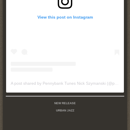
View this post on Instagram
A post shared by Pennybank Tunes Nick Szymanski (@pennybanktunes)
NEW RELEASE
URBAN JAZZ