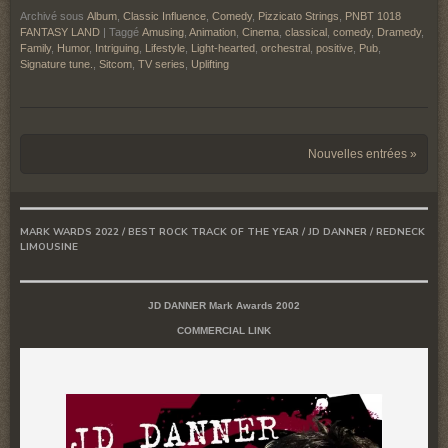
Archivé sous
Album
,
Classic Influence
,
Comedy
,
Pizzicato Strings
,
PNBT 1018
FANTASY LAND
|
Taggé
Amusing
,
Animation
,
Cinema
,
classical
,
comedy
,
Dramedy
,
Family
,
Humor
,
Intriguing
,
Lifestyle
,
Light-hearted
,
orchestral
,
positive
,
Pub
,
Signature tune.
,
Sitcom
,
TV series
,
Uplifting
Post navigation
Nouvelles entrées »
MARK WARDS 2022 / BEST ROCK TRACK OF THE YEAR / JD DANNER / REDNECK
LIMOUSINE
JD DANNER Mark Awards 2002
COMMERCIAL LINK