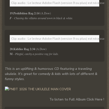
Clip audio : Le lecteur Adobe Flash (version 9 ou plus) est nécessaire 
19.Prohibition Rag 2:14
F
 - Chasing the villains around town in black & white.
Clip audio : Le lecteur Adobe Flash (version 9 ou plus) est nécessaire 
20.Kiddies Rag 2:34
M
 - 
Playful, catchy a positive rag for kids.
This is an uplifting & humorous CD featuring a traveling
ukulele. It’s great for comedy & kids with lots of different &
funny styles.
To listen to Full Album Click Here !