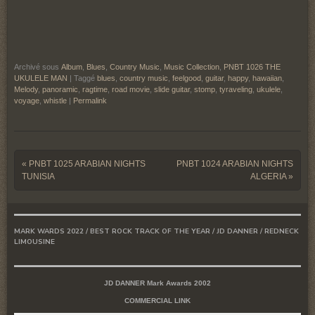
Archivé sous
Album
,
Blues
,
Country Music
,
Music Collection
,
PNBT 1026 THE
UKULELE MAN
|
Taggé
blues
,
country music
,
feelgood
,
guitar
,
happy
,
hawaiian
,
Melody
,
panoramic
,
ragtime
,
road movie
,
slide guitar
,
stomp
,
tyraveling
,
ukulele
,
voyage
,
whistle
|
Permalink
Post navigation
«
PNBT 1025 ARABIAN NIGHTS
PNBT 1024 ARABIAN NIGHTS
TUNISIA
ALGERIA
»
MARK WARDS 2022 / BEST ROCK TRACK OF THE YEAR / JD DANNER / REDNECK
LIMOUSINE
JD DANNER Mark Awards 2002
COMMERCIAL LINK