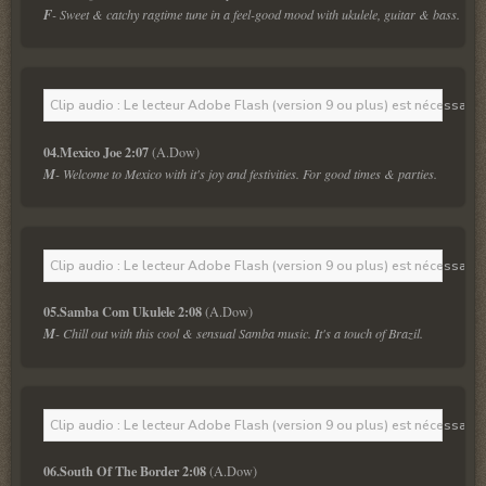
F
- Sweet & catchy ragtime tune in a feel-good mood with ukulele, guitar & bass.
Clip audio : Le lecteur Adobe Flash (version 9 ou plus) est nécessaire 
04.Mexico Joe 2:07 
M
- Welcome to Mexico with it's joy and festivities. For good times & parties.
Clip audio : Le lecteur Adobe Flash (version 9 ou plus) est nécessaire 
05.Samba Com Ukulele 2:08
M
- Chill out with this cool & sensual Samba music. It's a touch of Brazil.
Clip audio : Le lecteur Adobe Flash (version 9 ou plus) est nécessaire 
06.South Of The Border 2:08