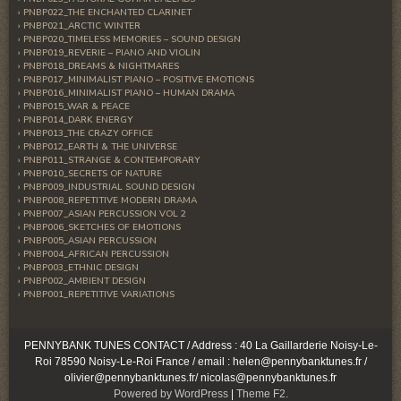
PNBP022_THE ENCHANTED CLARINET
PNBP021_ARCTIC WINTER
PNBP020_TIMELESS MEMORIES – SOUND DESIGN
PNBP019_REVERIE – PIANO AND VIOLIN
PNBP018_DREAMS & NIGHTMARES
PNBP017_MINIMALIST PIANO – POSITIVE EMOTIONS
PNBP016_MINIMALIST PIANO – HUMAN DRAMA
PNBP015_WAR & PEACE
PNBP014_DARK ENERGY
PNBP013_THE CRAZY OFFICE
PNBP012_EARTH & THE UNIVERSE
PNBP011_STRANGE & CONTEMPORARY
PNBP010_SECRETS OF NATURE
PNBP009_INDUSTRIAL SOUND DESIGN
PNBP008_REPETITIVE MODERN DRAMA
PNBP007_ASIAN PERCUSSION VOL 2
PNBP006_SKETCHES OF EMOTIONS
PNBP005_ASIAN PERCUSSION
PNBP004_AFRICAN PERCUSSION
PNBP003_ETHNIC DESIGN
PNBP002_AMBIENT DESIGN
PNBP001_REPETITIVE VARIATIONS
PENNYBANK TUNES CONTACT / Address : 40 La Gaillarderie Noisy-Le-
Roi 78590 Noisy-Le-Roi France / email : helen@pennybanktunes.fr /
olivier@pennybanktunes.fr/ nicolas@pennybanktunes.fr
Powered by WordPress
|
Theme F2.