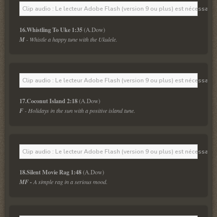
Clip audio : Le lecteur Adobe Flash (version 9 ou plus) est nécessaire 
16.Whistling To Uke 1:35
M
 - Whistle a happy tune with the Ukulele.
Clip audio : Le lecteur Adobe Flash (version 9 ou plus) est nécessaire 
17.Coconut Island 2:18
F
 - Holidays in the sun with a positive island tune.
Clip audio : Le lecteur Adobe Flash (version 9 ou plus) est nécessaire 
18.Silent Movie Rag 1:48
MF -
 A simple rag in a serious mood.