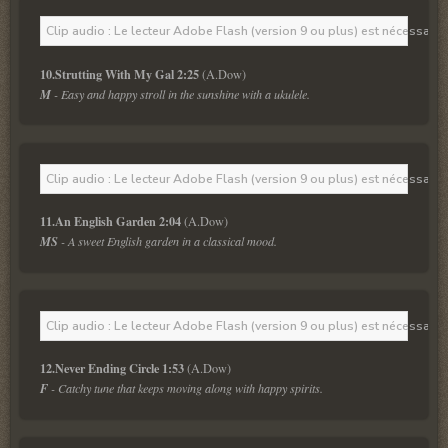
Clip audio : Le lecteur Adobe Flash (version 9 ou plus) est nécessaire 
10.Strutting With My Gal 2:25
M
 - Easy and happy stroll in the sunshine with a ukulele.
Clip audio : Le lecteur Adobe Flash (version 9 ou plus) est nécessaire 
11.An English Garden 2:04
MS
 - A sweet English garden in a classical mood.
Clip audio : Le lecteur Adobe Flash (version 9 ou plus) est nécessaire 
12.Never Ending Circle 1:53
F
 - Catchy tune that keeps moving along with happy spirits.