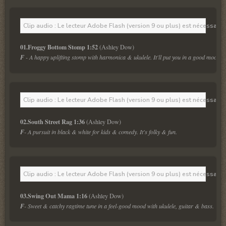
Clip audio : Le lecteur Adobe Flash (version 9 ou plus) est nécessaire 
01.Froggy Bottom Stomp 1:52 
F 
- A happy uplifting stomp with harmonica & ukulele. It'll put you in a good mood.
Clip audio : Le lecteur Adobe Flash (version 9 ou plus) est nécessaire 
02.South Street Rag 1:36
F
- A pursuit in black & white for kids & comedy. It's folky & fun.
Clip audio : Le lecteur Adobe Flash (version 9 ou plus) est nécessaire 
03.Swing Out Mama 1:16 
F
- Sweet & catchy ragtime tune in a feel-good mood with ukulele, guitar & bass.