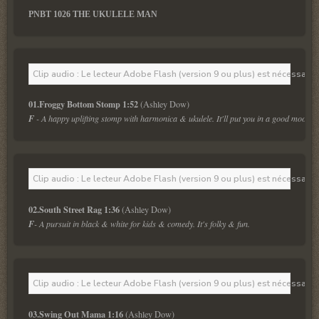
PNBT 1026 THE UKULELE MAN
Clip audio : Le lecteur Adobe Flash (version 9 ou plus) est nécessaire 
01.Froggy Bottom Stomp 1:52 
F 
- A happy uplifting stomp with harmonica & ukulele. It'll put you in a good mood.
Clip audio : Le lecteur Adobe Flash (version 9 ou plus) est nécessaire 
02.South Street Rag 1:36
F
- A pursuit in black & white for kids & comedy. It's folky & fun.
Clip audio : Le lecteur Adobe Flash (version 9 ou plus) est nécessaire 
03.Swing Out Mama 1:16 