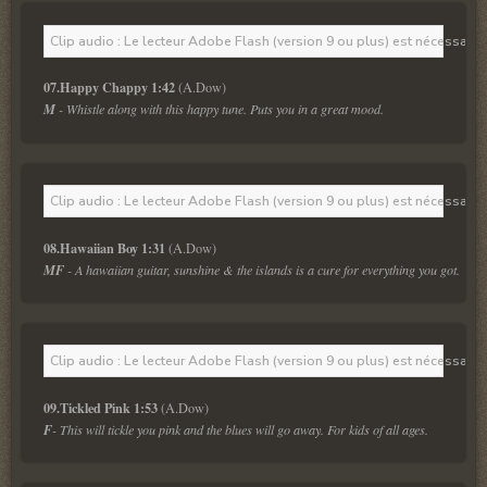
Clip audio : Le lecteur Adobe Flash (version 9 ou plus) est nécessaire 
07.Happy Chappy 1:42 
M 
- Whistle along with this happy tune. Puts you in a great mood.
Clip audio : Le lecteur Adobe Flash (version 9 ou plus) est nécessaire 
08.Hawaiian Boy 1:31
MF
 - A hawaiian guitar, sunshine & the islands is a cure for everything you got.
Clip audio : Le lecteur Adobe Flash (version 9 ou plus) est nécessaire 
09.Tickled Pink 1:53
F
- This will tickle you pink and the blues will go away. For kids of all ages.