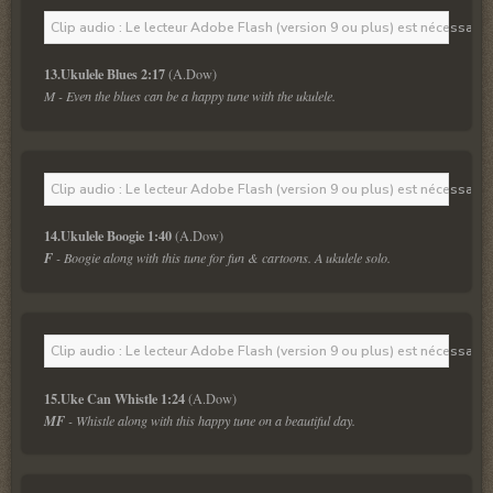
Clip audio : Le lecteur Adobe Flash (version 9 ou plus) est nécessaire 
13.Ukulele Blues 2:17
M - Even the blues can be a happy tune with the ukulele.
Clip audio : Le lecteur Adobe Flash (version 9 ou plus) est nécessaire 
14.Ukulele Boogie 1:40
F
 - Boogie along with this tune for fun & cartoons. A ukulele solo.
Clip audio : Le lecteur Adobe Flash (version 9 ou plus) est nécessaire 
15.Uke Can Whistle 1:24
MF
 - Whistle along with this happy tune on a beautiful day.