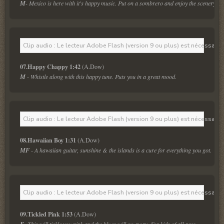
M
- Mexico is here with it's happy music. Put on a sombrero and enjoy the scenery.
Clip audio : Le lecteur Adobe Flash (version 9 ou plus) est nécessaire 
07.Happy Chappy 1:42 
M 
- Whistle along with this happy tune. Puts you in a great mood.
Clip audio : Le lecteur Adobe Flash (version 9 ou plus) est nécessaire 
08.Hawaiian Boy 1:31
MF
 - A hawaiian guitar, sunshine & the islands is a cure for everything you got.
Clip audio : Le lecteur Adobe Flash (version 9 ou plus) est nécessaire 
09.Tickled Pink 1:53
- This will tickle you pink and the blues will go away. For kids of all ages.