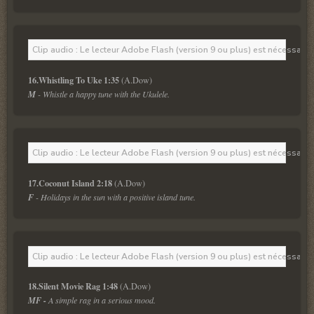
Clip audio : Le lecteur Adobe Flash (version 9 ou plus) est nécessaire 
16.Whistling To Uke 1:35
M
 - Whistle a happy tune with the Ukulele.
Clip audio : Le lecteur Adobe Flash (version 9 ou plus) est nécessaire 
17.Coconut Island 2:18
F
 - Holidays in the sun with a positive island tune.
Clip audio : Le lecteur Adobe Flash (version 9 ou plus) est nécessaire 
18.Silent Movie Rag 1:48
MF -
 A simple rag in a serious mood.