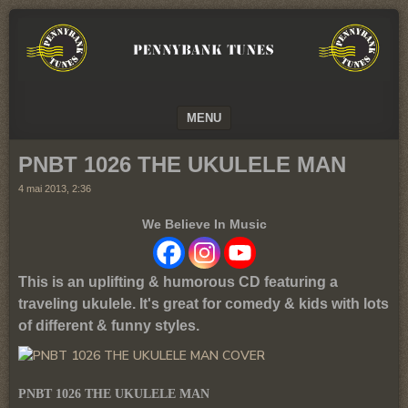
We
PENNYBANK
believe
TUNES
in
Music
MUSIC
MENU
SKIP TO CONTENT
PNBT 1026 THE UKULELE MAN
4 mai 2013, 2:36
We Believe In Music
This is an uplifting & humorous CD featuring a
traveling ukulele. It's great for comedy & kids with lots
of different & funny styles.
PNBT 1026 THE UKULELE MAN