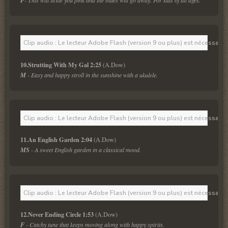
F
Clip audio : Le lecteur Adobe Flash (version 9 ou plus) est nécessaire 
10.Strutting With My Gal 2:25
M
 - Easy and happy stroll in the sunshine with a ukulele.
Clip audio : Le lecteur Adobe Flash (version 9 ou plus) est nécessaire 
11.An English Garden 2:04
MS
 - A sweet English garden in a classical mood.
Clip audio : Le lecteur Adobe Flash (version 9 ou plus) est nécessaire 
12.Never Ending Circle 1:53
F
 - Catchy tune that keeps moving along with happy spirits.