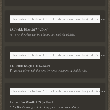
Clip audio : Le lecteur Adobe Flash (version 9 ou plus) est nécessaire 
13.Ukulele Blues 2:17
M - Even the blues can be a happy tune with the ukulele.
Clip audio : Le lecteur Adobe Flash (version 9 ou plus) est nécessaire 
14.Ukulele Boogie 1:40
F
 - Boogie along with this tune for fun & cartoons. A ukulele solo.
Clip audio : Le lecteur Adobe Flash (version 9 ou plus) est nécessaire 
15.Uke Can Whistle 1:24
MF
 - Whistle along with this happy tune on a beautiful day.