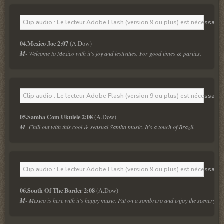
Clip audio : Le lecteur Adobe Flash (version 9 ou plus) est nécessaire 
04.Mexico Joe 2:07 
M
- Welcome to Mexico with it's joy and festivities. For good times & parties.
Clip audio : Le lecteur Adobe Flash (version 9 ou plus) est nécessaire 
05.Samba Com Ukulele 2:08
M
- Chill out with this cool & sensual Samba music. It's a touch of Brazil.
Clip audio : Le lecteur Adobe Flash (version 9 ou plus) est nécessaire 
06.South Of The Border 2:08
M
- Mexico is here with it's happy music. Put on a sombrero and enjoy the scenery.