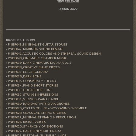
NEW RELEASE
URBAN JAZZ
PROFILES ALBUMS
PNBP043_MINIMALIST GUITAR STORIES
PNBP042_MARIMBA SOUND DESIGN
PNBP041 ACOUSTIC COLORS AND ETHEREAL SOUND DESIGN
PNBP040_CINEMATIC CHAMBER MUSIC
PNBP039_DARK CINEMATIC DRAMA VOL 2
PNBP038_CREATIVE PIANO PIECES
PNBP037_ELECTRODRAMA
PNBP036_DARK ZONE
PNBP035_CONSPIRACY THEORY
PNBP034_PIANO SHORT STORIES
PNBP033_GUITAR HORIZONS
PNBP032_STRINGS IMPRESSIONS
PNBP031_STRINGS AVANT GARDE
PNBP030_RADIOACTIVITY-DARK DRONES
PNBP029_CYCLES OF LIFE – WOODWIND ENSEMBLE
PNBP028_CLASSICAL STRING STORIES
PNBP027_MINIMALIST PIANO & PERCUSSION
PNBP026_RISING VOICES
PNBP025_SYMPHONY OF EMOTIONS
PNBP024_DARK CINEMATIC DRAMA
PNBP023_PASTORAL GUITAR BALLADS