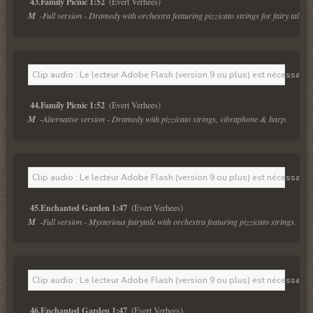
43.Family Picnic 1:52 
M  
-Full version - Dramedy with orchestra featuring pizzicato strings for fairy tales.
Clip audio : Le lecteur Adobe Flash (version 9 ou plus) est nécessaire 
44.Family Picnic 1:52 
M  
-Alternative version - Dramedy with pizzicato strings, vibraphone & harp.
Clip audio : Le lecteur Adobe Flash (version 9 ou plus) est nécessaire 
45.Enchanted Garden 1:47 
M  
-Full version - Mysterious fairytale with orchestra featuring pizzicato strings.
Clip audio : Le lecteur Adobe Flash (version 9 ou plus) est nécessaire 
46.Enchanted Garden 1:47 