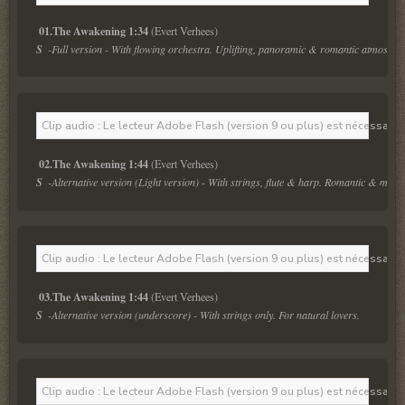
01.The Awakening 1:34
S  
-Full version - With flowing orchestra. Uplifting, panoramic & romantic atmosphe
Clip audio : Le lecteur Adobe Flash (version 9 ou plus) est nécessaire 
02.The Awakening 1:44
S  
-Alternative version (Light version) - With strings, flute & harp. Romantic & melod
Clip audio : Le lecteur Adobe Flash (version 9 ou plus) est nécessaire 
03.The Awakening 1:44
S  
-Alternative version (underscore) - With strings only. For natural lovers.
Clip audio : Le lecteur Adobe Flash (version 9 ou plus) est nécessaire 