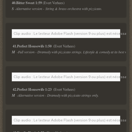
40.Bitter Sweet 1:59 
S 
-Alternative version - String & brass orchestra with pizzicato.
Clip audio : Le lecteur Adobe Flash (version 9 ou plus) est nécessaire 
41.Perfect Housewife 1:50 
M  
-Full version - Dramedy with pizzicato strings. Lifestyle & comedy at its best with
Clip audio : Le lecteur Adobe Flash (version 9 ou plus) est nécessaire 
42.Perfect Housewife 1:23 
M  
-Alternative version - Dramedy with pizzicato strings only.
Clip audio : Le lecteur Adobe Flash (version 9 ou plus) est nécessaire 