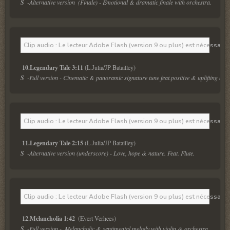
S  
-Alternative version  (Finale) - Emotional & dramatic finale with orchestra. 
Clip audio : Le lecteur Adobe Flash (version 9 ou plus) est nécessaire 
10.Legendary Tale 3:11
S  
-
Full version - Cinematic & panoramic signature tune feat.positive & uplifting melo
Clip audio : Le lecteur Adobe Flash (version 9 ou plus) est nécessaire 
11.Legendary Tale 2:15
S  
-Alternative version (underscore) - Love, hope & nature. Feat. Flute.
Clip audio : Le lecteur Adobe Flash (version 9 ou plus) est nécessaire 
12.Melancholia 1:42 
S  
-Full version -  Melancholic & sentimental melody with violin & orchestra. 