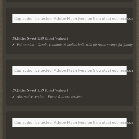
Clip audio : Le lecteur Adobe Flash (version 9 ou plus) est nécessaire 
38.Bitter Sweet 1:59 
S 
-Full version - Gentle, romantic & melancholic with pizzicato strings for family & li
Clip audio : Le lecteur Adobe Flash (version 9 ou plus) est nécessaire 
39.Bitter Sweet 1:59 
S 
-Alternative version - Piano & brass version.
Clip audio : Le lecteur Adobe Flash (version 9 ou plus) est nécessaire 