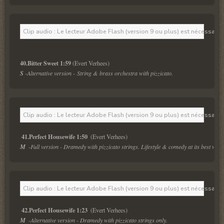
Clip audio : Le lecteur Adobe Flash (version 9 ou plus) est nécessaire 
40.Bitter Sweet 1:59 
S 
-Alternative version - String & brass orchestra with pizzicato.
Clip audio : Le lecteur Adobe Flash (version 9 ou plus) est nécessaire 
41.Perfect Housewife 1:50 
M  
-Full version - Dramedy with pizzicato strings. Lifestyle & comedy at its best with
Clip audio : Le lecteur Adobe Flash (version 9 ou plus) est nécessaire 
42.Perfect Housewife 1:23 
M  
-Alternative version - Dramedy with pizzicato strings only.