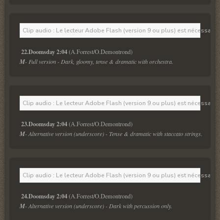
Clip audio : Le lecteur Adobe Flash (version 9 ou plus) est nécessaire 
22.Doomsday 2:04
M
- Full version - Dark, gloomy, tense & dramatic with orchestra.
Clip audio : Le lecteur Adobe Flash (version 9 ou plus) est nécessaire 
23.Doomsday 2:04
M
- Alternative version (underscore) - Tense & dramatic with staccato strings.
Clip audio : Le lecteur Adobe Flash (version 9 ou plus) est nécessaire 
24.Doomsday 2:04
M
- Alternative version (underscore) - Dark with percussion only.