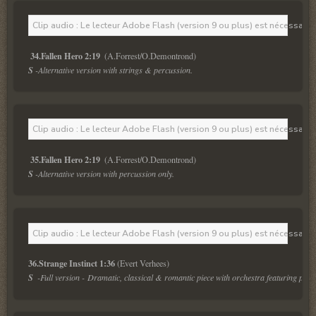
Clip audio : Le lecteur Adobe Flash (version 9 ou plus) est nécessaire 
34.Fallen Hero 2:19 
S 
-Alternative version with strings & percussion.
Clip audio : Le lecteur Adobe Flash (version 9 ou plus) est nécessaire 
35.Fallen Hero 2:19 
S 
-Alternative version with percussion only.
Clip audio : Le lecteur Adobe Flash (version 9 ou plus) est nécessaire 
36.Strange Instinct 1:36
S  
-Full version - Dramatic, classical & romantic piece with orchestra featuring pian