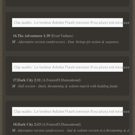
Clip audio : Le lecteur Adobe Flash (version 9 ou plus) est nécessaire 
16.The Adventurer 1:39
M  
-Alternative version (underscore) - Feat. Strings for action & suspense.
Clip audio : Le lecteur Adobe Flash (version 9 ou plus) est nécessaire 
17.Dark City 2:11
M  
-Full version - Dark, threatening & solemn march with building finale.
Clip audio : Le lecteur Adobe Flash (version 9 ou plus) est nécessaire 
18.Dark City 2:13
M
- Alternative version (underscore) - Sad & solemn version in a threatening & dram