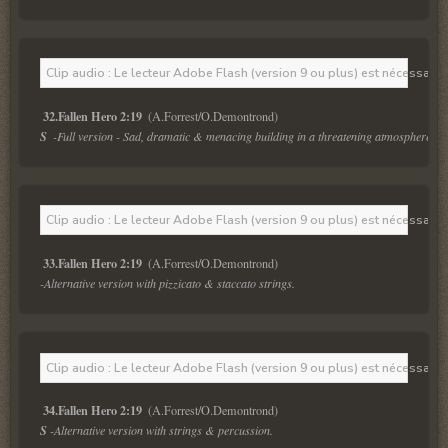
Clip audio : Le lecteur Adobe Flash (version 9 ou plus) est nécessaire 
32.Fallen Hero 2:19 
S  
-Full version - Sad, dramatic & menacing building in a threatening atmosphere. Fe
Clip audio : Le lecteur Adobe Flash (version 9 ou plus) est nécessaire 
33.Fallen Hero 2:19 
-Alternative version with pizzicato & staccato strings.
Clip audio : Le lecteur Adobe Flash (version 9 ou plus) est nécessaire 
34.Fallen Hero 2:19 
S 
-Alternative version with strings & percussion.