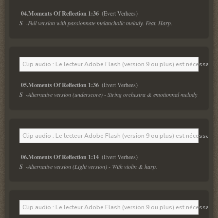
04.Moments Of Reflection 1:36 
S  
-Full version with passionnate melancholic melody. Feat. Harp.
Clip audio : Le lecteur Adobe Flash (version 9 ou plus) est nécessaire 
05.Moments Of Reflection 1:36 
S  
-Alternative version (underscore) - String orchestra & emotionnal melody
Clip audio : Le lecteur Adobe Flash (version 9 ou plus) est nécessaire 
06.Moments Of Reflection 1:14 
S  
-Alternative version (Light version) - With violin & harp. 
Clip audio : Le lecteur Adobe Flash (version 9 ou plus) est nécessaire 