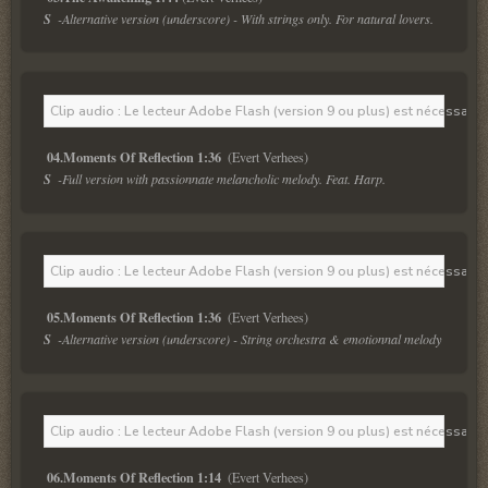
S  
-Alternative version (underscore) - With strings only. For natural lovers.
Clip audio : Le lecteur Adobe Flash (version 9 ou plus) est nécessaire 
04.Moments Of Reflection 1:36 
S  
-Full version with passionnate melancholic melody. Feat. Harp.
Clip audio : Le lecteur Adobe Flash (version 9 ou plus) est nécessaire 
05.Moments Of Reflection 1:36 
S  
-Alternative version (underscore) - String orchestra & emotionnal melody
Clip audio : Le lecteur Adobe Flash (version 9 ou plus) est nécessaire 
06.Moments Of Reflection 1:14 