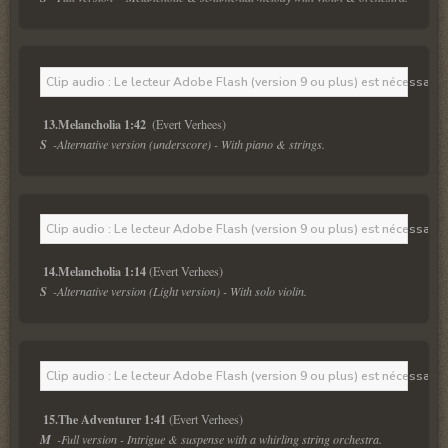
Clip audio : Le lecteur Adobe Flash (version 9 ou plus) est nécessaire 
13.Melancholia 1:42 
S  
-Alternative version (underscore) - With piano & strings. 
Clip audio : Le lecteur Adobe Flash (version 9 ou plus) est nécessaire 
14.Melancholia 1:14
S  
-Alternative version (Light version) - With solo violin.
Clip audio : Le lecteur Adobe Flash (version 9 ou plus) est nécessaire 
15.The Adventurer 1:41
M  
-Full version - Intrigue & suspense with a whirling string orchestra. 