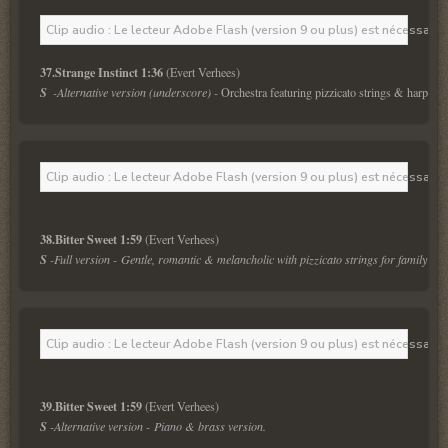
Clip audio : Le lecteur Adobe Flash (version 9 ou plus) est nécessaire 
37.Strange Instinct 1:36
S  
-
Alternative version (underscore) 
- 
Orchestra featuring pizzicato strings & harp.
Clip audio : Le lecteur Adobe Flash (version 9 ou plus) est nécessaire 
38.Bitter Sweet 1:59 
S 
-Full version - Gentle, romantic & melancholic with pizzicato strings for family & li
Clip audio : Le lecteur Adobe Flash (version 9 ou plus) est nécessaire 
39.Bitter Sweet 1:59 
S 
-Alternative version - Piano & brass version.