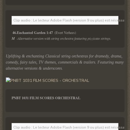
Clip audio : Le lecteur Adobe Flash (version 9 ou plus) est nécessaire 
46.Enchanted Garden 1:47 
M  
-Alternative version with string orchestra featuring pizzicato strings.
Uplifting & enchanting Classical string orchestras for dramedy, drama,
comedy, fairy tales, TV themes, commercials & trailers. Featuring many
alternative versions & underscores.
PNBT 1031 FILM SCORES ORCHESTRAL
Clip audio : Le lecteur Adobe Flash (version 9 ou plus) est nécessaire 