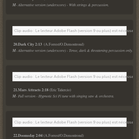
M
- Alternative version (underscore) - With strings & percussion.
Clip audio : Le lecteur Adobe Flash (version 9 ou plus) est nécessaire 
20.Dark City 2:13
M
- Alternative version (underscore) - Tense, dark & threatening percussion only.
Clip audio : Le lecteur Adobe Flash (version 9 ou plus) est nécessaire 
21.Mars Attracts 2:18
M
- Full version - Hypnotic Sci Fi tune with singing saw & orchestra.
Clip audio : Le lecteur Adobe Flash (version 9 ou plus) est nécessaire 
22.Doomsday 2:04