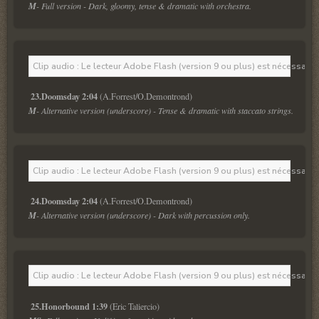
M
- Full version - Dark, gloomy, tense & dramatic with orchestra.
Clip audio : Le lecteur Adobe Flash (version 9 ou plus) est nécessaire 
23.Doomsday 2:04
M
- Alternative version (underscore) - Tense & dramatic with staccato strings.
Clip audio : Le lecteur Adobe Flash (version 9 ou plus) est nécessaire 
24.Doomsday 2:04
M
- Alternative version (underscore) - Dark with percussion only.
Clip audio : Le lecteur Adobe Flash (version 9 ou plus) est nécessaire 
25.Honorbound 1:39