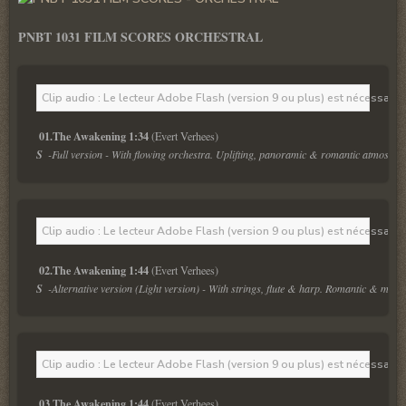
PNBT 1031 FILM SCORES ORCHESTRAL
Clip audio : Le lecteur Adobe Flash (version 9 ou plus) est nécessaire 
01.The Awakening 1:34
S  
-Full version - With flowing orchestra. Uplifting, panoramic & romantic atmosphe
Clip audio : Le lecteur Adobe Flash (version 9 ou plus) est nécessaire 
02.The Awakening 1:44
S  
-Alternative version (Light version) - With strings, flute & harp. Romantic & melod
Clip audio : Le lecteur Adobe Flash (version 9 ou plus) est nécessaire 
03.The Awakening 1:44