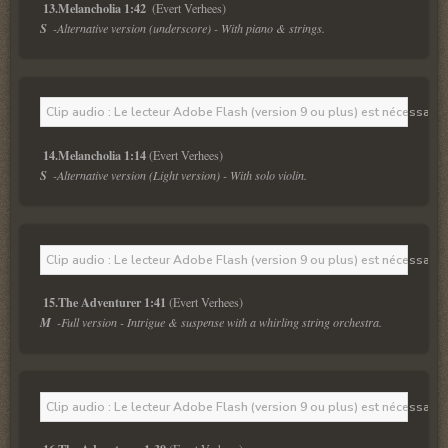
13.Melancholia 1:42 
S  
-Alternative version (underscore) - With piano & strings. 
Clip audio : Le lecteur Adobe Flash (version 9 ou plus) est nécessaire 
14.Melancholia 1:14
S  
-Alternative version (Light version) - With solo violin.
Clip audio : Le lecteur Adobe Flash (version 9 ou plus) est nécessaire 
15.The Adventurer 1:41
M  
-Full version - Intrigue & suspense with a whirling string orchestra. 
Clip audio : Le lecteur Adobe Flash (version 9 ou plus) est nécessaire 