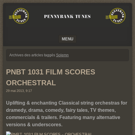
We
PENNYBANK
believe
TUNES
in
Music
MUSIC
MENU
SKIP TO CONTENT
Archives des articles taggés
Solemn
PNBT 1031 FILM SCORES
ORCHESTRAL
29 mai 2013, 9:17
Uplifting & enchanting Classical string orchestras for
dramedy, drama, comedy, fairy tales, TV themes,
commercials & trailers. Featuring many alternative
versions & underscores.