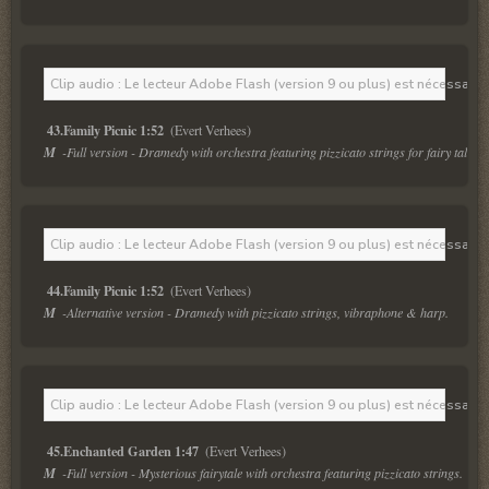
Clip audio : Le lecteur Adobe Flash (version 9 ou plus) est nécessaire 
43.Family Picnic 1:52 
M  
-Full version - Dramedy with orchestra featuring pizzicato strings for fairy tales.
Clip audio : Le lecteur Adobe Flash (version 9 ou plus) est nécessaire 
44.Family Picnic 1:52 
M  
-Alternative version - Dramedy with pizzicato strings, vibraphone & harp.
Clip audio : Le lecteur Adobe Flash (version 9 ou plus) est nécessaire 
45.Enchanted Garden 1:47 
M  
-Full version - Mysterious fairytale with orchestra featuring pizzicato strings.