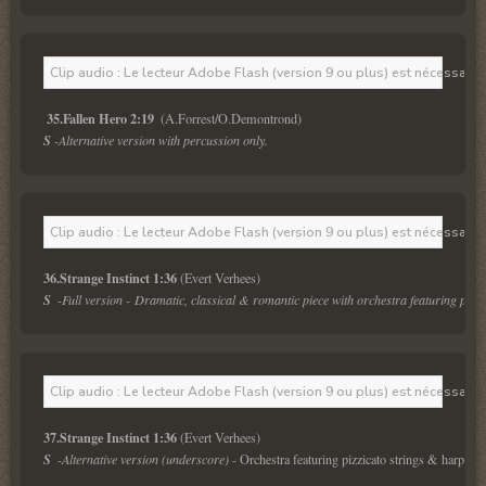
Clip audio : Le lecteur Adobe Flash (version 9 ou plus) est nécessaire 
35.Fallen Hero 2:19 
S 
-Alternative version with percussion only.
Clip audio : Le lecteur Adobe Flash (version 9 ou plus) est nécessaire 
36.Strange Instinct 1:36
S  
-Full version - Dramatic, classical & romantic piece with orchestra featuring pian
Clip audio : Le lecteur Adobe Flash (version 9 ou plus) est nécessaire 
37.Strange Instinct 1:36
S  
-
Alternative version (underscore) 
- 
Orchestra featuring pizzicato strings & harp.