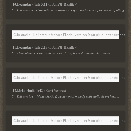
10.Legendary Tale 3:11
S  
-
Full version - Cinematic & panoramic signature tune feat.positive & uplifting melo
Clip audio : Le lecteur Adobe Flash (version 9 ou plus) est nécessaire 
11.Legendary Tale 2:15
S  
-Alternative version (underscore) - Love, hope & nature. Feat. Flute.
Clip audio : Le lecteur Adobe Flash (version 9 ou plus) est nécessaire 
12.Melancholia 1:42 
S  
-Full version -  Melancholic & sentimental melody with violin & orchestra. 
Clip audio : Le lecteur Adobe Flash (version 9 ou plus) est nécessaire 