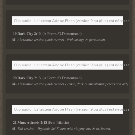
Clip audio : Le lecteur Adobe Flash (version 9 ou plus) est nécessaire 
19.Dark City 2:13
M
- Alternative version (underscore) - With strings & percussion.
Clip audio : Le lecteur Adobe Flash (version 9 ou plus) est nécessaire 
20.Dark City 2:13
M
- Alternative version (underscore) - Tense, dark & threatening percussion only.
Clip audio : Le lecteur Adobe Flash (version 9 ou plus) est nécessaire 
21.Mars Attracts 2:18
M
- Full version - Hypnotic Sci Fi tune with singing saw & orchestra.