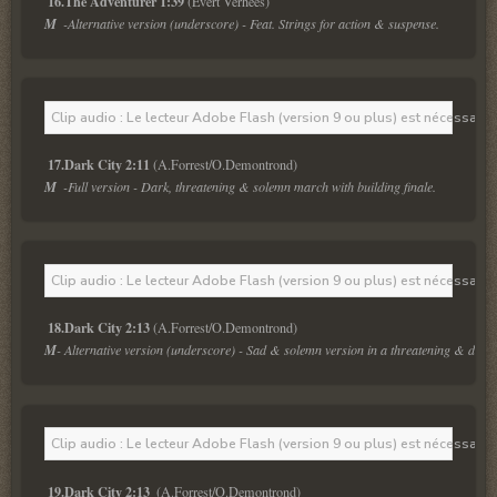
16.The Adventurer 1:39
M  
-Alternative version (underscore) - Feat. Strings for action & suspense.
Clip audio : Le lecteur Adobe Flash (version 9 ou plus) est nécessaire 
17.Dark City 2:11
M  
-Full version - Dark, threatening & solemn march with building finale.
Clip audio : Le lecteur Adobe Flash (version 9 ou plus) est nécessaire 
18.Dark City 2:13
M
- Alternative version (underscore) - Sad & solemn version in a threatening & dram
Clip audio : Le lecteur Adobe Flash (version 9 ou plus) est nécessaire 
19.Dark City 2:13