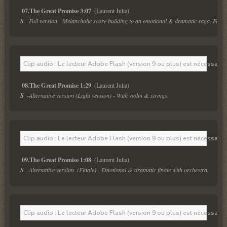
07.The Great Promise 3:07 
S  
-Full version - Melancholic score building to an emotional & dramatic saga. Feat. 
Clip audio : Le lecteur Adobe Flash (version 9 ou plus) est nécessaire 
08.The Great Promise 1:29 
S  
-Alternative version (Light version) - With violin & strings. 
Clip audio : Le lecteur Adobe Flash (version 9 ou plus) est nécessaire 
09.The Great Promise 1:08 
S  
-Alternative version  (Finale) - Emotional & dramatic finale with orchestra. 
Clip audio : Le lecteur Adobe Flash (version 9 ou plus) est nécessaire 