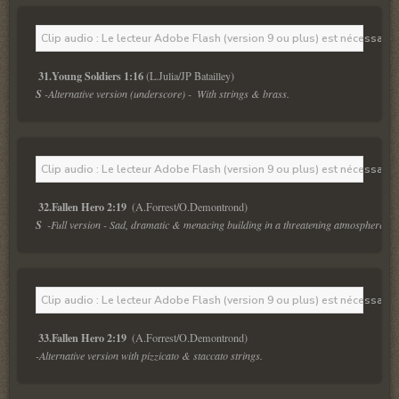
Clip audio : Le lecteur Adobe Flash (version 9 ou plus) est nécessaire 
31.Young Soldiers 1:16
S 
-Alternative version (underscore) -  With strings & brass.
Clip audio : Le lecteur Adobe Flash (version 9 ou plus) est nécessaire 
32.Fallen Hero 2:19 
S  
-Full version - Sad, dramatic & menacing building in a threatening atmosphere. Fe
Clip audio : Le lecteur Adobe Flash (version 9 ou plus) est nécessaire 
33.Fallen Hero 2:19 
-Alternative version with pizzicato & staccato strings.