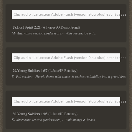
Clip audio : Le lecteur Adobe Flash (version 9 ou plus) est nécessaire 
28.Lost Spirit 2:21
M
- Alternative version (underscore) - With percussion only.
Clip audio : Le lecteur Adobe Flash (version 9 ou plus) est nécessaire 
29.Young Soldiers 1:57
S
- Full version - Heroic theme with voices & orchestra building into a grand finale.
Clip audio : Le lecteur Adobe Flash (version 9 ou plus) est nécessaire 
30.Young Soldiers 1:05
S
- Alternative version (underscore) -  With strings & brass.