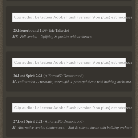
Clip audio : Le lecteur Adobe Flash (version 9 ou plus) est nécessaire 
25.Honorbound 1:39
MS
- Full version - Uplifting & positive with orchestra.
Clip audio : Le lecteur Adobe Flash (version 9 ou plus) est nécessaire 
26.Lost Spirit 2:21
M
- Full version - Dramatic, sorrowful & powerful theme with building orchestra.
Clip audio : Le lecteur Adobe Flash (version 9 ou plus) est nécessaire 
27.Lost Spirit 2:21
M
- Alternative version (underscore) - Sad & solemn theme with building orchestra.