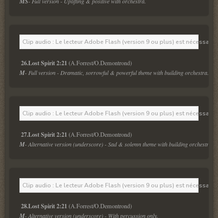
MS
- Full version - Uplifting & positive with orchestra.
Clip audio : Le lecteur Adobe Flash (version 9 ou plus) est nécessaire 
26.Lost Spirit 2:21
M
- Full version - Dramatic, sorrowful & powerful theme with building orchestra.
Clip audio : Le lecteur Adobe Flash (version 9 ou plus) est nécessaire 
27.Lost Spirit 2:21
M
- Alternative version (underscore) - Sad & solemn theme with building orchestra.
Clip audio : Le lecteur Adobe Flash (version 9 ou plus) est nécessaire 
28.Lost Spirit 2:21
M
- Alternative version (underscore) - With percussion only.