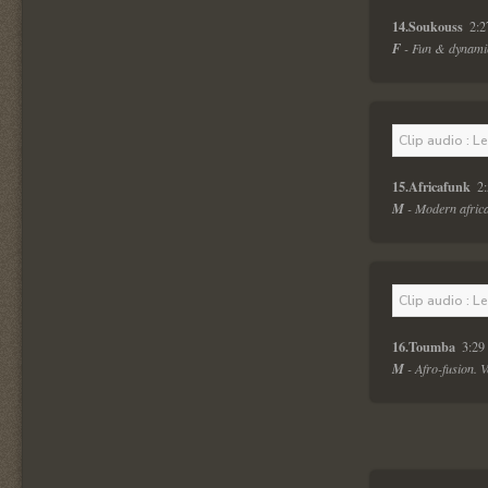
14.Soukouss 
 2:2
F
 - Fun & dynamic
Clip audio : L
15.Africafunk 
 2
M
 - Modern africa
Clip audio : L
16.Toumba  
3:29 
M
 - Afro-fusion. 