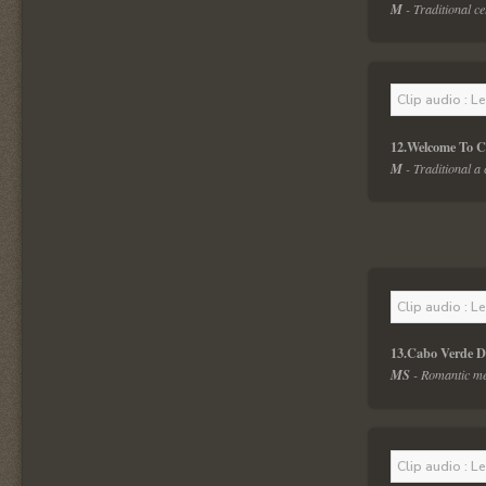
M
 - Traditional c
Clip audio : L
12.Welcome To C
M
 - Traditional a
Clip audio : L
13.Cabo Verde D
MS
 - Romantic me
Clip audio : L