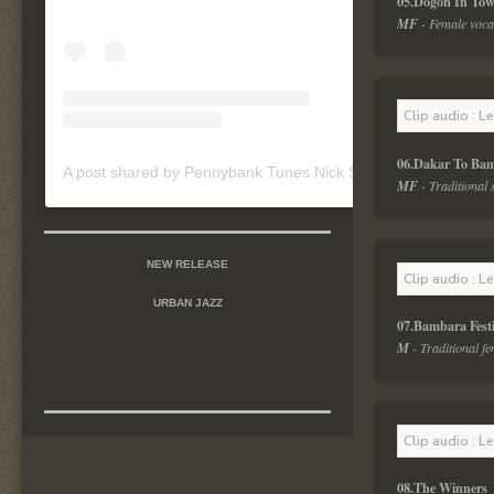
05.Dogon In Tow
MF
 - Female voca
Clip audio : L
06.Dakar To Ba
A post shared by Pennybank Tunes Nick Szymanski (@pennybanktunes)
MF
 - Traditional
NEW RELEASE
Clip audio : L
URBAN JAZZ
07.Bambara Festi
M
 - Traditional 
Clip audio : L
08.The Winners 