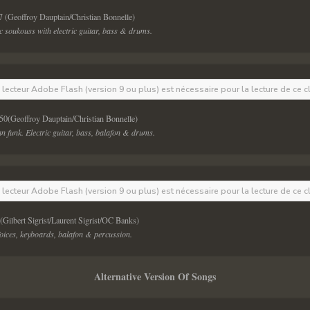
7 (Geoffroy Dauptain/Christian Bonnelle) 
 soukouss with electric guitar, bass & drums.
e lecteur Adobe Flash (version 9 ou plus) est nécessaire pour la lecture de ce c
:50(Geoffroy Dauptain/Christian Bonnelle) 
n funk. Electric guitar, bass, balafon & drums.
e lecteur Adobe Flash (version 9 ou plus) est nécessaire pour la lecture de ce c
(Gilbert Sigrist/Laurent Sigrist/OC Banks) 
Voices, keyboards, balafon & percussion.
Alternative Version Of Songs