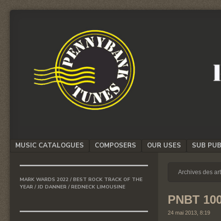
We
PENNYBANK
believe
TUNES
in
Music
MUSIC
Menu
MUSIC CATALOGUES
COMPOSERS
OUR USES
SUB PUB
SKIP TO CONTENT
Archives des ar
MARK WARDS 2022 / BEST ROCK TRACK OF THE
YEAR / JD DANNER / REDNECK LIMOUSINE
PNBT 10
24 mai 2013, 8:19