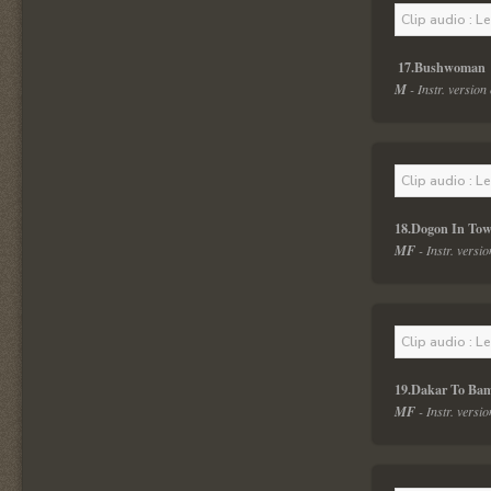
Clip audio : L
 17.Bushwoman 
M
 - Instr. versio
Clip audio : L
18.Dogon In Tow
MF
 - Instr. versi
Clip audio : L
19.Dakar To Ba
MF
 - Instr. vers