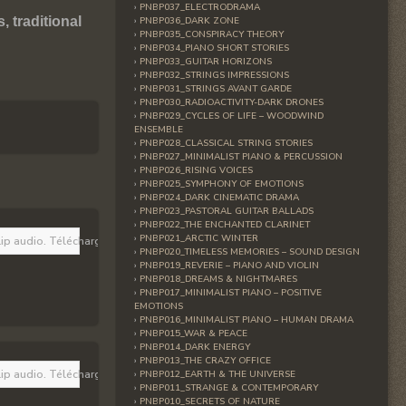
PNBP037_ELECTRODRAMA
 traditional
PNBP036_DARK ZONE
PNBP035_CONSPIRACY THEORY
PNBP034_PIANO SHORT STORIES
PNBP033_GUITAR HORIZONS
PNBP032_STRINGS IMPRESSIONS
PNBP031_STRINGS AVANT GARDE
PNBP030_RADIOACTIVITY-DARK DRONES
PNBP029_CYCLES OF LIFE – WOODWIND
ENSEMBLE
PNBP028_CLASSICAL STRING STORIES
PNBP027_MINIMALIST PIANO & PERCUSSION
PNBP026_RISING VOICES
PNBP025_SYMPHONY OF EMOTIONS
PNBP024_DARK CINEMATIC DRAMA
PNBP023_PASTORAL GUITAR BALLADS
PNBP022_THE ENCHANTED CLARINET
PNBP021_ARCTIC WINTER
lip audio. Téléchargez la dernière version 
ici
. Vous devez aussi avoir JavaScript
PNBP020_TIMELESS MEMORIES – SOUND DESIGN
PNBP019_REVERIE – PIANO AND VIOLIN
PNBP018_DREAMS & NIGHTMARES
PNBP017_MINIMALIST PIANO – POSITIVE
EMOTIONS
PNBP016_MINIMALIST PIANO – HUMAN DRAMA
PNBP015_WAR & PEACE
PNBP014_DARK ENERGY
PNBP013_THE CRAZY OFFICE
lip audio. Téléchargez la dernière version 
ici
. Vous devez aussi avoir JavaScript
PNBP012_EARTH & THE UNIVERSE
PNBP011_STRANGE & CONTEMPORARY
PNBP010_SECRETS OF NATURE