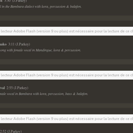
n 
 3:30  (J.Parkey) 
l in the Bambara dialect with kora, percussion & balafon. 
e lecteur Adobe Flash (version 9 ou plus) est nécessaire pour la lecture de ce c
mako 
 3:11 (J.Parkey) 
 song with female vocal in Mandingue, kora & percussion.
e lecteur Adobe Flash (version 9 ou plus) est nécessaire pour la lecture de ce c
val 
 2:55 (J.Parkey) 
female vocal in Bambara with kora, percussion, bass & balafon.
e lecteur Adobe Flash (version 9 ou plus) est nécessaire pour la lecture de ce c
 2:52 (J.Parkey) 