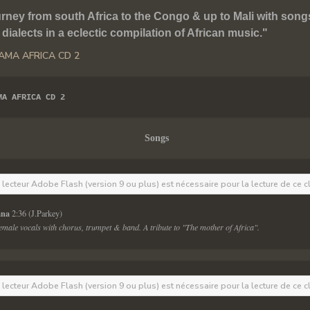
rney from south Africa to the Congo & up to Mali with songs,
dialects in a eclectic compilation of African music."
MA AFRICA CD 2
Songs
e lecteur Adobe Flash (version 9 ou plus) est nécessaire pour la lecture de ce c
na 
2:36 (J.Parkey) 
emale vocals with chorus, trumpet & band. A tribute to "The mother of Africa". 
e lecteur Adobe Flash (version 9 ou plus) est nécessaire pour la lecture de ce c