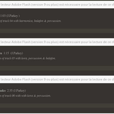
e lecteur Adobe Flash (version 9 ou plus) est nécessaire pour la lecture de ce c
 1:03 (J.Parkey ) 
n of track 04 with harmonica, balafon & percussion.
e lecteur Adobe Flash (version 9 ou plus) est nécessaire pour la lecture de ce c
n 
 1:15  (J.Parkey) 
on of track 05 with kora, percussion & balafon. 
e lecteur Adobe Flash (version 9 ou plus) est nécessaire pour la lecture de ce c
mako 
 2:35 (J.Parkey) 
ion of track 06 with with kora & percussion.