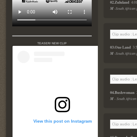
02.Zululand 
 4:0
M
 -South African
Clip audio : L
TEASER/ NEW CLIP
03.One Land 
 3:
M
 -South African
Clip audio : L
04.Bushwoman 
 
M
 - South African
View this post on Instagram
Clip audio : L