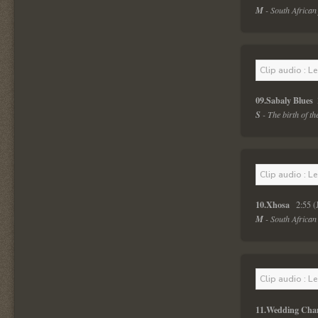
M
 - South African
Clip audio : L
09.Sabaly Blues 
S
 - The birth of t
Clip audio : L
10.Xhosa  
 2:55 (
M
 - South African
Clip audio : L
11.Wedding Chan