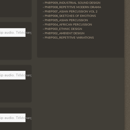
PNBP009_INDUSTRIAL SOUND DESIGN
PNBP008_REPETITIVE MODERN DRAMA
PNBP007_ASIAN PERCUSSION VOL 2
PNBP006_SKETCHES OF EMOTIONS
PNBP005_ASIAN PERCUSSION
PNBP004_AFRICAN PERCUSSION
PNBP003_ETHNIC DESIGN
lip audio. Téléchargez la dernière version 
ici
. Vous devez aussi avoir JavaScript
PNBP002_AMBIENT DESIGN
PNBP001_REPETITIVE VARIATIONS
lip audio. Téléchargez la dernière version 
ici
. Vous devez aussi avoir JavaScript
lip audio. Téléchargez la dernière version 
ici
. Vous devez aussi avoir JavaScript