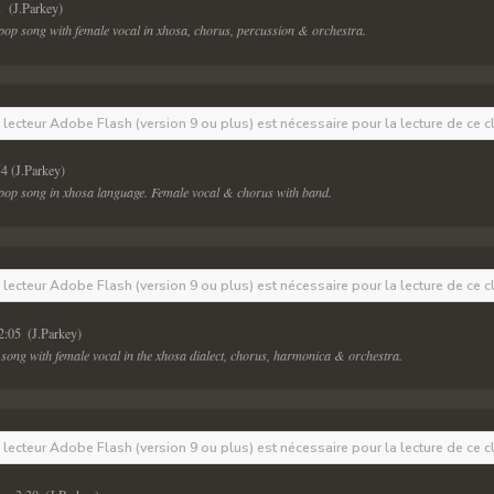
1  (J.Parkey) 
 pop song with female vocal in xhosa, chorus, percussion & orchestra.
e lecteur Adobe Flash (version 9 ou plus) est nécessaire pour la lecture de ce c
54 (J.Parkey) 
 pop song in xhosa language. Female vocal & chorus with band.
e lecteur Adobe Flash (version 9 ou plus) est nécessaire pour la lecture de ce c
2:05  (J.Parkey) 
 song with female vocal in the xhosa dialect, chorus, harmonica & orchestra.
e lecteur Adobe Flash (version 9 ou plus) est nécessaire pour la lecture de ce c