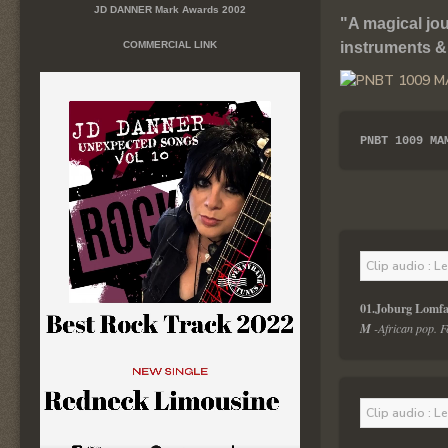
JD DANNER Mark Awards 2002
"A magical jou
COMMERCIAL LINK
instruments & 
PNBT 1009 MA
Clip audio : L
01.Joburg Lomfa
M
 -African pop. F
Clip audio : L