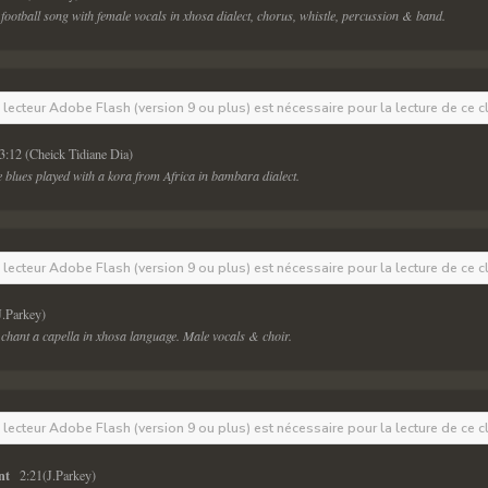
 football song with female vocals in xhosa dialect, chorus, whistle, percussion & band.
e lecteur Adobe Flash (version 9 ou plus) est nécessaire pour la lecture de ce c
 3:12 (Cheick Tidiane Dia) 
he blues played with a kora from Africa in bambara dialect.
e lecteur Adobe Flash (version 9 ou plus) est nécessaire pour la lecture de ce c
J.Parkey) 
 chant a capella in xhosa language. Male vocals & choir.
e lecteur Adobe Flash (version 9 ou plus) est nécessaire pour la lecture de ce c
t  
 2:21(J.Parkey) 