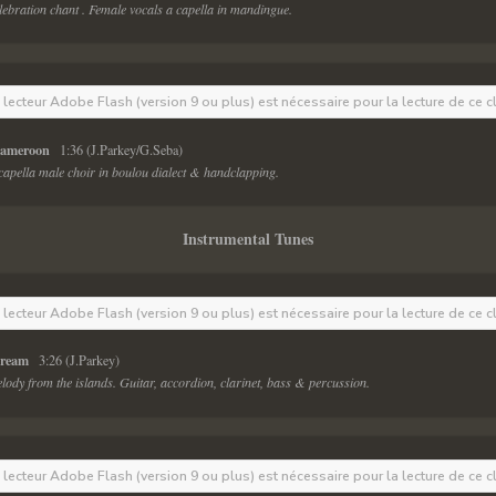
elebration chant . Female vocals a capella in mandingue. 
e lecteur Adobe Flash (version 9 ou plus) est nécessaire pour la lecture de ce c
ameroon  
 1:36 (J.Parkey/G.Seba) 
 capella male choir in boulou dialect & handclapping.
Instrumental Tunes
e lecteur Adobe Flash (version 9 ou plus) est nécessaire pour la lecture de ce c
ream  
 3:26 (J.Parkey) 
lody from the islands. Guitar, accordion, clarinet, bass & percussion.
e lecteur Adobe Flash (version 9 ou plus) est nécessaire pour la lecture de ce c