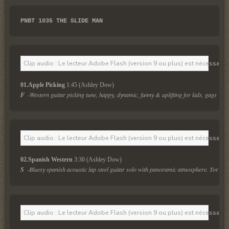
PNBT 1035 THE SLIDE MAN
Clip audio : Le lecteur Adobe Flash (version 9 ou plus) est nécessaire 
01.Apple Picking
 1:45 (Ashley Dow)
F
-Western guitar picking tune, happy, dynamic, funny & uplifting for kids, gags & c
Clip audio : Le lecteur Adobe Flash (version 9 ou plus) est nécessaire 
02.Spanish Western
 3:30 (Ashley Dow)
S
-Bluesy spanish acoustic lap steel guitar solo with panoramic atmosphere. Torrid 
Clip audio : Le lecteur Adobe Flash (version 9 ou plus) est nécessaire 