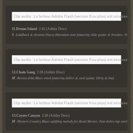
Clip audio : Le lecteur Adobe Flash (version 9 ou plus) est nécessaire 
11.Dream Island 
 2:42 (Ashley Dow)
S
 -Laidback & dreamy bluesy Hawaiian tune featuring slide guitar & brushes. For ho
Clip audio : Le lecteur Adobe Flash (version 9 ou plus) est nécessaire 
12.Chain Gang 
 2:28 (Ashley Dow)
M
 -Rootsy delta Blues track featuring dobro & steel guitar. Dirty & bad.
Clip audio : Le lecteur Adobe Flash (version 9 ou plus) est nécessaire 
13.Coyote Canyon 
 2:26 (Ashley Dow)
M
 -Western Country Blues uplifting melody for Road Movies. Feat dobro lap steel & 