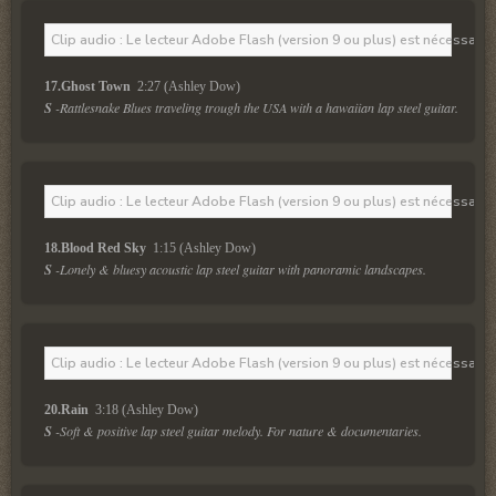
Clip audio : Le lecteur Adobe Flash (version 9 ou plus) est nécessaire 
17.Ghost Town 
 2:27 (Ashley Dow)
S
 -Rattlesnake Blues traveling trough the USA with a hawaiian lap steel guitar.
Clip audio : Le lecteur Adobe Flash (version 9 ou plus) est nécessaire 
18.Blood Red Sky 
 1:15 (Ashley Dow)
S
 -Lonely & bluesy acoustic lap steel guitar with panoramic landscapes.
Clip audio : Le lecteur Adobe Flash (version 9 ou plus) est nécessaire 
20.Rain 
 3:18 (Ashley Dow)
S
 -Soft & positive lap steel guitar melody. For nature & documentaries.