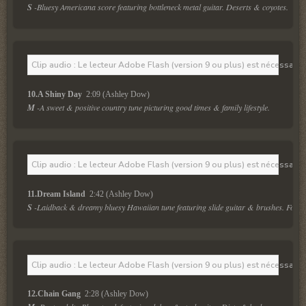
S
 -Bluesy Americana score featuring bottleneck metal guitar. Deserts & coyotes.
Clip audio : Le lecteur Adobe Flash (version 9 ou plus) est nécessaire 
10.A Shiny Day 
 2:09 (Ashley Dow)
M
 -A sweet & positive country tune picturing good times & family lifestyle.
Clip audio : Le lecteur Adobe Flash (version 9 ou plus) est nécessaire 
11.Dream Island 
 2:42 (Ashley Dow)
S
 -Laidback & dreamy bluesy Hawaiian tune featuring slide guitar & brushes. For ho
Clip audio : Le lecteur Adobe Flash (version 9 ou plus) est nécessaire 
12.Chain Gang 
 2:28 (Ashley Dow)