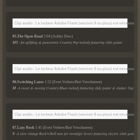
Clip audio : Le lecteur Adobe Flash (version 9 ou plus) est nécessaire 
05.The Open Road
 2:04 (Ashley Dow)
MS
 -An uplifting & panoramic Country Pop melody featuring slide guitar.
Clip audio : Le lecteur Adobe Flash (version 9 ou plus) est nécessaire 
06.Switching Lanes
 1:52 (Evert Verhees/Bert Verschueren)
M
 -A sweet & moving Country Blues melody featuring slide guitar & shaker. Signatur
Clip audio : Le lecteur Adobe Flash (version 9 ou plus) est nécessaire 
07.Lazy Rock
 1:41 (Evert Verhees/Bert Verschueren)
S
-A slow vintage Rock'n'Roll tune for nostalgic lovers featuring electric slide guitar.