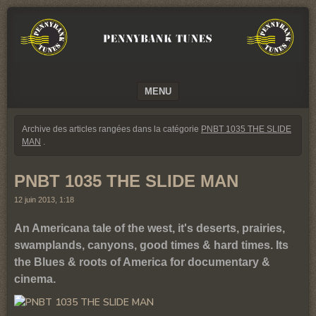
We
PENNYBANK
believe
TUNES
in
Music
MUSIC
MENU
SKIP TO CONTENT
Archive des articles rangées dans la catégorie
PNBT 1035 THE SLIDE
MAN
.
PNBT 1035 THE SLIDE MAN
12 juin 2013, 1:18
An Americana tale of the west, it's deserts, prairies,
swamplands, canyons, good times & hard times. Its
the Blues & roots of America for documentary &
cinema.