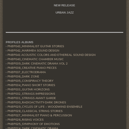
NEW RELEASE
URBAN JAZZ
PROFILES ALBUMS
PNBP043_MINIMALIST GUITAR STORIES
PNBP042_MARIMBA SOUND DESIGN
PNBP041 ACOUSTIC COLORS AND ETHEREAL SOUND DESIGN
PNBP040_CINEMATIC CHAMBER MUSIC
PNBP039_DARK CINEMATIC DRAMA VOL 2
PNBP038_CREATIVE PIANO PIECES
PNBP037_ELECTRODRAMA
PNBP036_DARK ZONE
PNBP035_CONSPIRACY THEORY
PNBP034_PIANO SHORT STORIES
PNBP033_GUITAR HORIZONS
PNBP032_STRINGS IMPRESSIONS
PNBP031_STRINGS AVANT GARDE
PNBP030_RADIOACTIVITY-DARK DRONES
PNBP029_CYCLES OF LIFE – WOODWIND ENSEMBLE
PNBP028_CLASSICAL STRING STORIES
PNBP027_MINIMALIST PIANO & PERCUSSION
PNBP026_RISING VOICES
PNBP025_SYMPHONY OF EMOTIONS
PNBP024_DARK CINEMATIC DRAMA