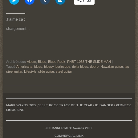
Plus
pour
pour
pour
pour
partager
partager
partager
partager
sur
sur
sur
sur
Twitter(ouvre
Facebook(ouvre
Tumblr(ouvre
LinkedIn(ouvre
dans
dans
dans
dans
J’aime ça :
une
une
une
une
nouvelle
nouvelle
nouvelle
nouvelle
chargement…
fenêtre)
fenêtre)
fenêtre)
fenêtre)
Archivé sous
Album
,
Blues
,
Blues Rock
,
PNBT 1035 THE SLIDE MAN
|
Taggé
Americana
,
blues
,
bluesy
,
burlesque
,
delta blues
,
dobro
,
Hawaiian guitar
,
lap
steel guitar
,
Lifestyle
,
slide guitar
,
steel guitar
MARK WARDS 2022 / BEST ROCK TRACK OF THE YEAR / JD DANNER / REDNECK
LIMOUSINE
JD DANNER Mark Awards 2002
COMMERCIAL LINK