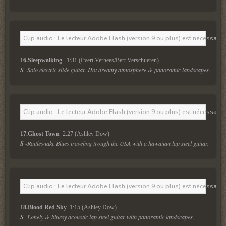
Clip audio : Le lecteur Adobe Flash (version 9 ou plus) est nécessaire 
16.Sleepwalking  
 1:31 (Evert Verhees/Bert Verschueren)
S
 -Solo electric slide guitar. Hot dreamy atmosphere & panoramic landscapes.
Clip audio : Le lecteur Adobe Flash (version 9 ou plus) est nécessaire 
17.Ghost Town 
 2:27 (Ashley Dow)
S
 -Rattlesnake Blues traveling trough the USA with a hawaiian lap steel guitar.
Clip audio : Le lecteur Adobe Flash (version 9 ou plus) est nécessaire 
18.Blood Red Sky 
 1:15 (Ashley Dow)
S
 -Lonely & bluesy acoustic lap steel guitar with panoramic landscapes.