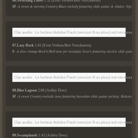
06.Switching Lanes
 1:52 (Evert Verhees/Bert Verschueren)
M
 -A sweet & moving Country Blues melody featuring slide guitar & shaker. Signatur
Clip audio : Le lecteur Adobe Flash (version 9 ou plus) est nécessaire 
07.Lazy Rock
 1:41 (Evert Verhees/Bert Verschueren)
S
-A slow vintage Rock'n'Roll tune for nostalgic lovers featuring electric slide guitar.
Clip audio : Le lecteur Adobe Flash (version 9 ou plus) est nécessaire 
08.Blue Lagoon
 2:06 (Ashley Dow)
M
 -A sweet Country melodic tune featuring hawaiian slide guitar picking. Relaxing & 
Clip audio : Le lecteur Adobe Flash (version 9 ou plus) est nécessaire 
09.Swamplands
 1:42 (Ashley Dow)