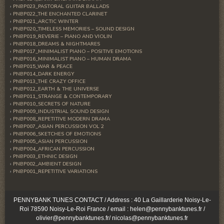
PNBP023_PASTORAL GUITAR BALLADS
PNBP022_THE ENCHANTED CLARINET
PNBP021_ARCTIC WINTER
PNBP020_TIMELESS MEMORIES – SOUND DESIGN
PNBP019_REVERIE – PIANO AND VIOLIN
PNBP018_DREAMS & NIGHTMARES
PNBP017_MINIMALIST PIANO – POSITIVE EMOTIONS
PNBP016_MINIMALIST PIANO – HUMAN DRAMA
PNBP015_WAR & PEACE
PNBP014_DARK ENERGY
PNBP013_THE CRAZY OFFICE
PNBP012_EARTH & THE UNIVERSE
PNBP011_STRANGE & CONTEMPORARY
PNBP010_SECRETS OF NATURE
PNBP009_INDUSTRIAL SOUND DESIGN
PNBP008_REPETITIVE MODERN DRAMA
PNBP007_ASIAN PERCUSSION VOL 2
PNBP006_SKETCHES OF EMOTIONS
PNBP005_ASIAN PERCUSSION
PNBP004_AFRICAN PERCUSSION
PNBP003_ETHNIC DESIGN
PNBP002_AMBIENT DESIGN
PNBP001_REPETITIVE VARIATIONS
PENNYBANK TUNES CONTACT / Address : 40 La Gaillarderie Noisy-Le-
Roi 78590 Noisy-Le-Roi France / email : helen@pennybanktunes.fr /
olivier@pennybanktunes.fr/ nicolas@pennybanktunes.fr