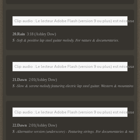
Clip audio : Le lecteur Adobe Flash (version 9 ou plus) est nécessaire 
20.Rain 
 3:18 (Ashley Dow)
S
 -Soft & positive lap steel guitar melody. For nature & documentaries.
Clip audio : Le lecteur Adobe Flash (version 9 ou plus) est nécessaire 
21.Dawn 
 2:01(Ashley Dow)
S
 -Slow & serene melody featuring electric lap steel guitar. Western & mountains ove
Clip audio : Le lecteur Adobe Flash (version 9 ou plus) est nécessaire 
22.Dawn 
 2:01(Ashley Dow)
S
 -Alternative version (underscore) - Featuring strings. For documentaries & nature.