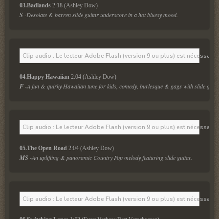
03.Badlands
 2:18 (Ashley Dow)
S
 -Desolate & barren slide guitar underscore in a hot bluesy mood. 
Clip audio : Le lecteur Adobe Flash (version 9 ou plus) est nécessaire 
04.Happy Hawaiian
 2:04 (Ashley Dow)
F
-A fun & quirky Hawaiian tune for kids, comedy, burlesque & gags with slide guita
Clip audio : Le lecteur Adobe Flash (version 9 ou plus) est nécessaire 
05.The Open Road
 2:04 (Ashley Dow)
MS
 -An uplifting & panoramic Country Pop melody featuring slide guitar.
Clip audio : Le lecteur Adobe Flash (version 9 ou plus) est nécessaire 