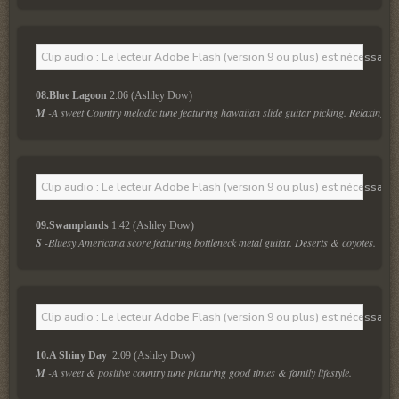
Clip audio : Le lecteur Adobe Flash (version 9 ou plus) est nécessaire 
08.Blue Lagoon
 2:06 (Ashley Dow)
M
 -A sweet Country melodic tune featuring hawaiian slide guitar picking. Relaxing & 
Clip audio : Le lecteur Adobe Flash (version 9 ou plus) est nécessaire 
09.Swamplands
 1:42 (Ashley Dow)
S
 -Bluesy Americana score featuring bottleneck metal guitar. Deserts & coyotes.
Clip audio : Le lecteur Adobe Flash (version 9 ou plus) est nécessaire 
10.A Shiny Day 
 2:09 (Ashley Dow)
M
 -A sweet & positive country tune picturing good times & family lifestyle.