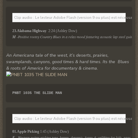
Clip audio : Le lecteur Adobe Flash (version 9 ou plus) est nécessaire 
23.Alabama Highway 
 2:24 (Ashley Dow)
M
 -Positive rootsy Country Blues in a relax mood featuring acoustic lap steel guitar.
An Americana tale of the west, it’s deserts, prairies,
swamplands, canyons, good times & hard times. Its the Blues
& roots of America for documentary & cinema.
PNBT 1035 THE SLIDE MAN
Clip audio : Le lecteur Adobe Flash (version 9 ou plus) est nécessaire 
01.Apple Picking
 1:45 (Ashley Dow)
F
-Western guitar picking tune, happy, dynamic, funny & uplifting for kids, gags & c