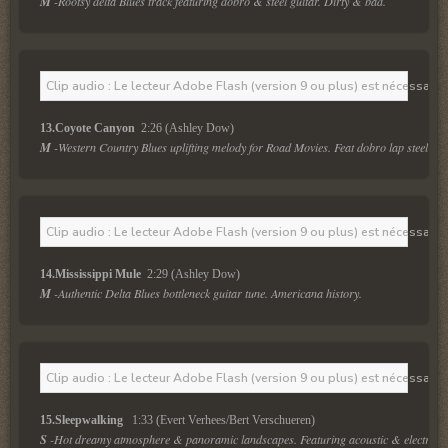
M
 -Rootsy delta Blues track featuring dobro & steel guitar. Dirty & bad.
Clip audio : Le lecteur Adobe Flash (version 9 ou plus) est nécessaire 
13.Coyote Canyon 
 2:26 (Ashley Dow)
M
 -Western Country Blues uplifting melody for Road Movies. Feat dobro lap steel & 
Clip audio : Le lecteur Adobe Flash (version 9 ou plus) est nécessaire 
14.Mississippi Mule 
 2:29 (Ashley Dow)
M
 -Authentic Delta Blues bottleneck guitar tune. Americana history.
Clip audio : Le lecteur Adobe Flash (version 9 ou plus) est nécessaire 
15.Sleepwalking  
 1:33 (Evert Verhees/Bert Verschueren)
S
 -Hot dreamy atmosphere & panoramic landscapes. Featuring acoustic & electric sl