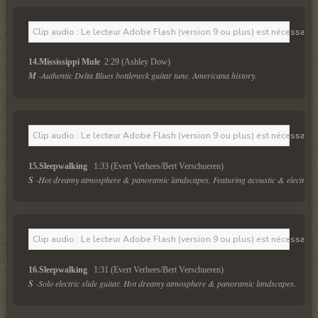
Clip audio : Le lecteur Adobe Flash (version 9 ou plus) est nécessaire 
14.Mississippi Mule 
 2:29 (Ashley Dow)
M
 -Authentic Delta Blues bottleneck guitar tune. Americana history.
Clip audio : Le lecteur Adobe Flash (version 9 ou plus) est nécessaire 
15.Sleepwalking  
 1:33 (Evert Verhees/Bert Verschueren)
S
 -Hot dreamy atmosphere & panoramic landscapes. Featuring acoustic & electric sl
Clip audio : Le lecteur Adobe Flash (version 9 ou plus) est nécessaire 
16.Sleepwalking  
 1:31 (Evert Verhees/Bert Verschueren)
S
 -Solo electric slide guitar. Hot dreamy atmosphere & panoramic landscapes.