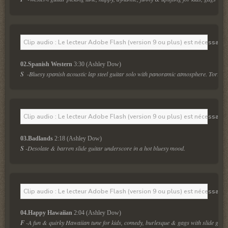
Clip audio : Le lecteur Adobe Flash (version 9 ou plus) est nécessaire 
02.Spanish Western
 3:30 (Ashley Dow)
S
-Bluesy spanish acoustic lap steel guitar solo with panoramic atmosphere. Torrid 
Clip audio : Le lecteur Adobe Flash (version 9 ou plus) est nécessaire 
03.Badlands
 2:18 (Ashley Dow)
S
 -Desolate & barren slide guitar underscore in a hot bluesy mood. 
Clip audio : Le lecteur Adobe Flash (version 9 ou plus) est nécessaire 
04.Happy Hawaiian
 2:04 (Ashley Dow)
F
-A fun & quirky Hawaiian tune for kids, comedy, burlesque & gags with slide guita