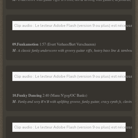
Clip audio : Le lecteur Adobe Flash (version 9 ou plus) est nécessaire 
09.Funkamotion
M
- A classic funky underscore with groovy guitar riffs, heavy bass line & tambourine
Clip audio : Le lecteur Adobe Flash (version 9 ou plus) est nécessaire 
10.Funky Dancing 
M
- Funky and sexy R'n'B with uplifting groove, funky guitar, crazy synth fx, clavinet,
Clip audio : Le lecteur Adobe Flash (version 9 ou plus) est nécessaire 