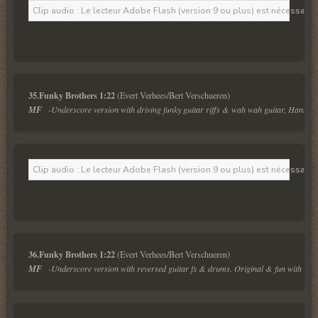
Clip audio : Le lecteur Adobe Flash (version 9 ou plus) est nécessaire 
35.Funky Brothers 1:22 
MF
   -Underscore version with driving funky guitar riffs & wah wah guitar, Hamm
Clip audio : Le lecteur Adobe Flash (version 9 ou plus) est nécessaire 
36.Funky Brothers 1:22 
MF
   -Underscore version with reversed guitar fx & drums. Original & fun with gimm