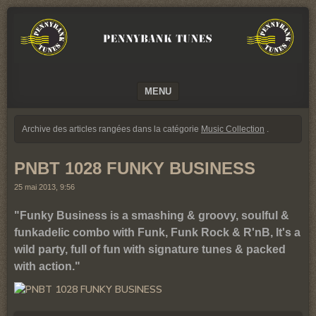
We
PENNYBANK
believe
TUNES
in
Music
MUSIC
MENU
SKIP TO CONTENT
Archive des articles rangées dans la catégorie
Music Collection
.
PNBT 1028 FUNKY BUSINESS
25 mai 2013, 9:56
"Funky Business is a smashing & groovy, soulful &
funkadelic combo with Funk, Funk Rock & R'nB, It's a
wild party, full of fun with signature tunes & packed
with action."